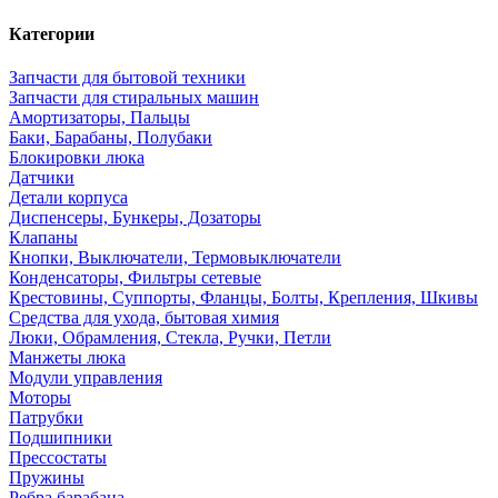
Категории
Запчасти для бытовой техники
Запчасти для стиральных машин
Амортизаторы, Пальцы
Баки, Барабаны, Полубаки
Блокировки люка
Датчики
Детали корпуса
Диспенсеры, Бункеры, Дозаторы
Клапаны
Кнопки, Выключатели, Термовыключатели
Конденсаторы, Фильтры сетевые
Крестовины, Суппорты, Фланцы, Болты, Крепления, Шкивы
Средства для ухода, бытовая химия
Люки, Обрамления, Стекла, Ручки, Петли
Манжеты люка
Модули управления
Моторы
Патрубки
Подшипники
Прессостаты
Пружины
Ребра барабана