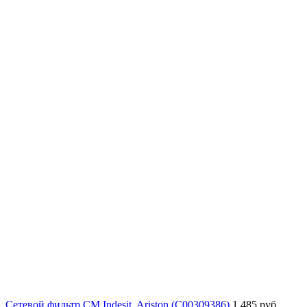
Сетевой фильтр СМ Indesit, Ariston (C00309386)
1 485 руб.