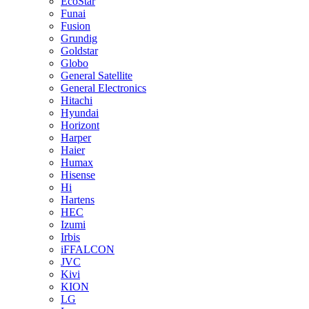
EcoStar
Funai
Fusion
Grundig
Goldstar
Globo
General Satellite
General Electronics
Hitachi
Hyundai
Horizont
Harper
Haier
Humax
Hisense
Hi
Hartens
HEC
Izumi
Irbis
iFFALCON
JVC
Kivi
KION
LG