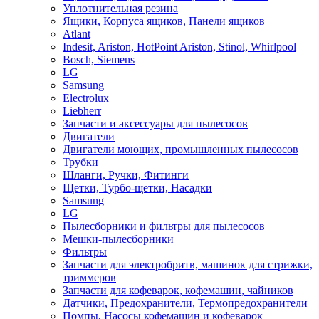
Уплотнительная резина
Ящики, Корпуса ящиков, Панели ящиков
Atlant
Indesit, Ariston, HotPoint Ariston, Stinol, Whirlpool
Bosch, Siemens
LG
Samsung
Electrolux
Liebherr
Запчасти и аксессуары для пылесосов
Двигатели
Двигатели моющих, промышленных пылесосов
Трубки
Шланги, Ручки, Фитинги
Щетки, Турбо-щетки, Насадки
Samsung
LG
Пылесборники и фильтры для пылесосов
Мешки-пылесборники
Фильтры
Запчасти для электробритв, машинок для стрижки,
триммеров
Запчасти для кофеварок, кофемашин, чайников
Датчики, Предохранители, Термопредохранители
Помпы, Насосы кофемашин и кофеварок