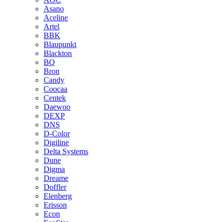
Asano
Aceline
Artel
BBK
Blaupunkt
Blackton
BQ
Bron
Candy
Coocaa
Centek
Daewoo
DEXP
DNS
D-Color
Digiline
Delta Systems
Dune
Digma
Dreame
Doffler
Elenberg
Erisson
Econ