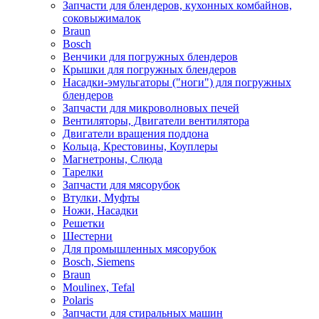
Запчасти для блендеров, кухонных комбайнов,
соковыжималок
Braun
Bosch
Венчики для погружных блендеров
Крышки для погружных блендеров
Насадки-эмульгаторы ("ноги") для погружных
блендеров
Запчасти для микроволновых печей
Вентиляторы, Двигатели вентилятора
Двигатели вращения поддона
Кольца, Крестовины, Коуплеры
Магнетроны, Слюда
Тарелки
Запчасти для мясорубок
Втулки, Муфты
Ножи, Насадки
Решетки
Шестерни
Для промышленных мясорубок
Bosch, Siemens
Braun
Moulinex, Tefal
Polaris
Запчасти для стиральных машин