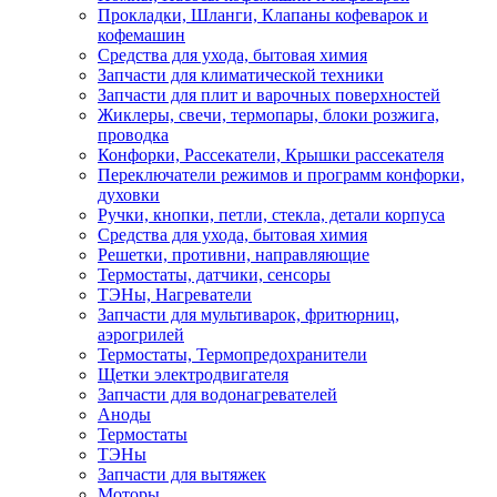
Прокладки, Шланги, Клапаны кофеварок и
кофемашин
Средства для ухода, бытовая химия
Запчасти для климатической техники
Запчасти для плит и варочных поверхностей
Жиклеры, свечи, термопары, блоки розжига,
проводка
Конфорки, Рассекатели, Крышки рассекателя
Переключатели режимов и программ конфорки,
духовки
Ручки, кнопки, петли, стекла, детали корпуса
Средства для ухода, бытовая химия
Решетки, противни, направляющие
Термостаты, датчики, сенсоры
ТЭНы, Нагреватели
Запчасти для мультиварок, фритюрниц,
аэрогрилей
Термостаты, Термопредохранители
Щетки электродвигателя
Запчасти для водонагревателей
Аноды
Термостаты
ТЭНы
Запчасти для вытяжек
Моторы