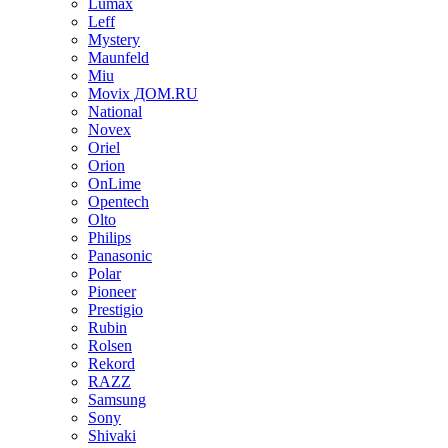
Lumax
Leff
Mystery
Maunfeld
Miu
Movix ДОМ.RU
National
Novex
Oriel
Orion
OnLime
Opentech
Olto
Philips
Panasonic
Polar
Pioneer
Prestigio
Rubin
Rolsen
Rekord
RAZZ
Samsung
Sony
Shivaki