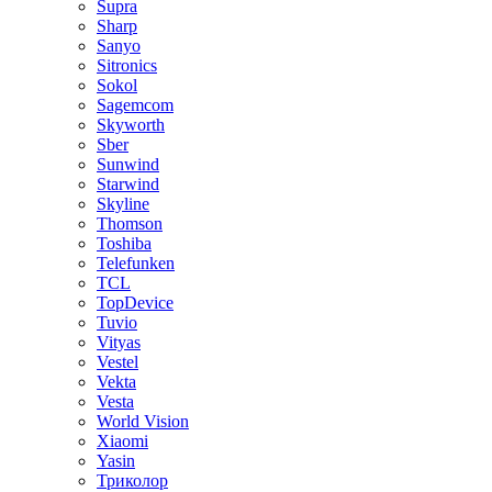
Supra
Sharp
Sanyo
Sitronics
Sokol
Sagemcom
Skyworth
Sber
Sunwind
Starwind
Skyline
Thomson
Toshiba
Telefunken
TCL
TopDevice
Tuvio
Vityas
Vestel
Vekta
Vesta
World Vision
Xiaomi
Yasin
Триколор