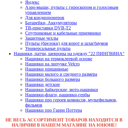
Яндекс
Аэро-мыши, пульты с гироскопом и голосовым
управлением
Для кондиционеров
Батарейки, Аккумуляторы
ТВ-приставки DVB-T2
Спутниковые и кабельные приемники
Защитные чехлы
Пульты (брелоки) для ворот и шлагбаумов
Универсальные пульты
Нашивки, патчи, шевроны на одежду "22 ПИНГВИНА"
Нашивки на термоклеевой основе
Нашивки на липучке Velcro
Нашивки пришивные
Нашивки малого и среднего размера
Нашивки большого размера
Нашивки детские
Нашивки байкерские, мото-нашивки
Нашивки-флаги, нашивки-гербы
Нашивки про героев комиксов, мультфильмов,
фильмов
Нашивки про Гарри Поттера
НЕ ВЕСЬ АССОРТИМЕНТ ТОВАРОВ НАХОДИТСЯ В
НАЛИЧИИ В НАШЕМ МАГАЗИНЕ НА ЮНОНЕ!