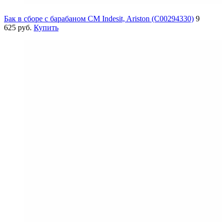
Бак в сборе с барабаном СМ Indesit, Ariston (C00294330)
9
625 руб.
Купить