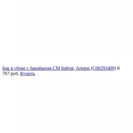
Бак в сборе с барабаном СМ Indesit, Ariston (C00293409)
8
767 руб.
Купить