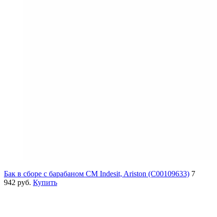
Бак в сборе с барабаном СМ Indesit, Ariston (C00109633)
7
942 руб.
Купить