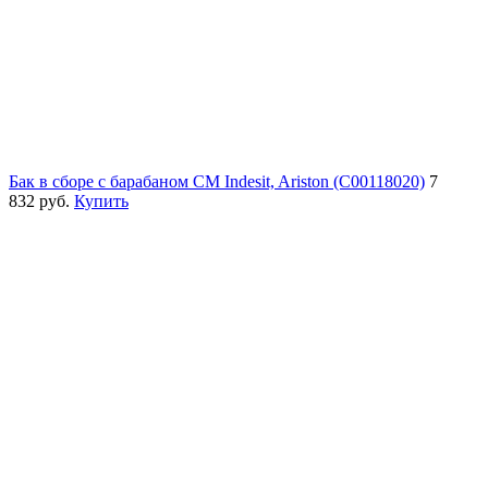
Бак в сборе с барабаном СМ Indesit, Ariston (C00118020)
7
832 руб.
Купить