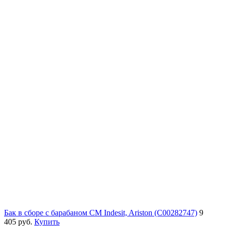
Бак в сборе с барабаном СМ Indesit, Ariston (C00282747)
9
405 руб.
Купить