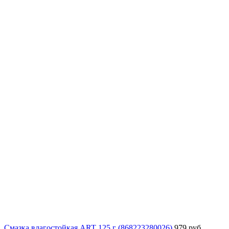
Смазка влагостойкая ART 125 г (868223280026)
979 руб.