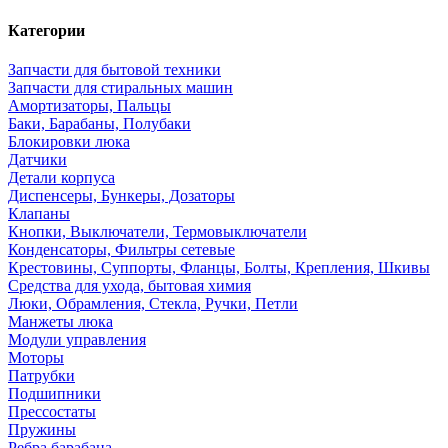
Категории
Запчасти для бытовой техники
Запчасти для стиральных машин
Амортизаторы, Пальцы
Баки, Барабаны, Полубаки
Блокировки люка
Датчики
Детали корпуса
Диспенсеры, Бункеры, Дозаторы
Клапаны
Кнопки, Выключатели, Термовыключатели
Конденсаторы, Фильтры сетевые
Крестовины, Суппорты, Фланцы, Болты, Крепления, Шкивы
Средства для ухода, бытовая химия
Люки, Обрамления, Стекла, Ручки, Петли
Манжеты люка
Модули управления
Моторы
Патрубки
Подшипники
Прессостаты
Пружины
Ребра барабана