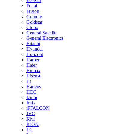
EcoStar
Funai
Fusion
Grundig
Goldstar
Globo
General Satellite
General Electronics
Hitachi
Hyundai
Horizont
Harper
Haier
Humax
Hisense
Hi
Hartens
HEC
Izumi
Irbis
iFFALCON
JVC
Kivi
KION
LG