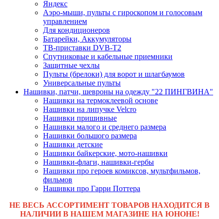
Яндекс
Аэро-мыши, пульты с гироскопом и голосовым
управлением
Для кондиционеров
Батарейки, Аккумуляторы
ТВ-приставки DVB-T2
Спутниковые и кабельные приемники
Защитные чехлы
Пульты (брелоки) для ворот и шлагбаумов
Универсальные пульты
Нашивки, патчи, шевроны на одежду "22 ПИНГВИНА"
Нашивки на термоклеевой основе
Нашивки на липучке Velcro
Нашивки пришивные
Нашивки малого и среднего размера
Нашивки большого размера
Нашивки детские
Нашивки байкерские, мото-нашивки
Нашивки-флаги, нашивки-гербы
Нашивки про героев комиксов, мультфильмов,
фильмов
Нашивки про Гарри Поттера
НЕ ВЕСЬ АССОРТИМЕНТ ТОВАРОВ НАХОДИТСЯ В
НАЛИЧИИ В НАШЕМ МАГАЗИНЕ НА ЮНОНЕ!