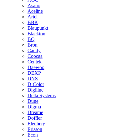
Asano
Aceline
Artel
BBK
Blaupunkt
Blackton
BQ
Bron
Candy
Coocaa
Centek
Daewoo
DEXP
DNS
D-Color
Digiline
Delta Systems
Dune
Digma
Dreame
Doffler
Elenberg
Erisson
Econ