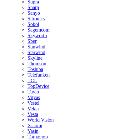
Supra
Sharp
Sanyo
Sitronics
Sokol
Sagemcom
Skyworth
Sber
Sunwind
Starwind
Skyline
Thomson
Toshiba
Telefunken
TCL
TopDevice
Tuvio
Vityas
Vestel
Vekta
Vesta
World Vision
Xiaomi
Yasin
Триколор