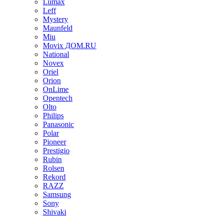
Lumax
Leff
Mystery
Maunfeld
Miu
Movix ДОМ.RU
National
Novex
Oriel
Orion
OnLime
Opentech
Olto
Philips
Panasonic
Polar
Pioneer
Prestigio
Rubin
Rolsen
Rekord
RAZZ
Samsung
Sony
Shivaki