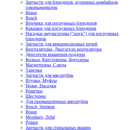
Запчасти для блендеров, кухонных комбайнов,
соковыжималок
Braun
Bosch
Венчики для погружных блендеров
Крышки для погружных блендеров
Насадки-эмульгаторы ("ноги") для погружных
блендеров
Запчасти для микроволновых печей
Вентиляторы, Двигатели вентилятора
Двигатели вращения поддона
Кольца, Крестовины, Коуплеры
Магнетроны, Слюда
Тарелки
Запчасти для мясорубок
Втулки, Муфты
Ножи, Насадки
Решетки
Шестерни
Для промышленных мясорубок
Bosch, Siemens
Braun
Moulinex, Tefal
Polaris
Запчасти для стиральных машин