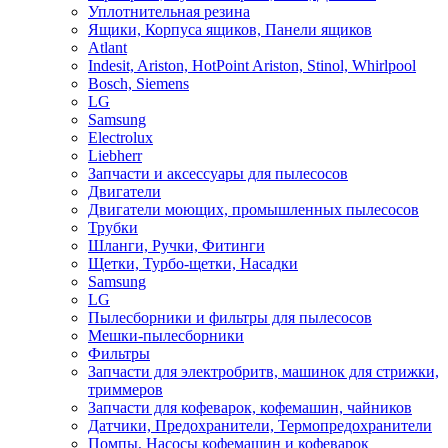
Уплотнительная резина
Ящики, Корпуса ящиков, Панели ящиков
Atlant
Indesit, Ariston, HotPoint Ariston, Stinol, Whirlpool
Bosch, Siemens
LG
Samsung
Electrolux
Liebherr
Запчасти и аксессуары для пылесосов
Двигатели
Двигатели моющих, промышленных пылесосов
Трубки
Шланги, Ручки, Фитинги
Щетки, Турбо-щетки, Насадки
Samsung
LG
Пылесборники и фильтры для пылесосов
Мешки-пылесборники
Фильтры
Запчасти для электробритв, машинок для стрижки,
триммеров
Запчасти для кофеварок, кофемашин, чайников
Датчики, Предохранители, Термопредохранители
Помпы, Насосы кофемашин и кофеварок