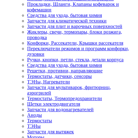
Прокладки, Шланги, Клапаны кофеварок и
кофемашин
Средства для ухода, бытовая химия
Запчасти для климатической техники
Запчасти для плит и варочных поверхностей
Жиклеры, свечи, термопары, блоки розжига,
проводка
Конфорки, Рассекатели, Крышки рассекателя
Переключатели режимов и программ конфорки,
духовки
Ручки, кнопки, петли, стекла, детали корпуса
Средства для ухода, бытовая химия
Решетки, противни, направляющие
Термостаты, датчики, сенсоры
ТЭНы, Нагреватели
Запчасти для мультиварок, фритюрниц,
аэрогрилей
Термостаты, Термопредохранители
Щетки электродвигателя
Запчасти для водонагревателей
Аноды
Термостаты
ТЭНы
Запчасти для вытяжек
Моторы