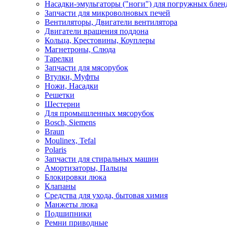
Насадки-эмульгаторы ("ноги") для погружных блен
Запчасти для микроволновых печей
Вентиляторы, Двигатели вентилятора
Двигатели вращения поддона
Кольца, Крестовины, Коуплеры
Магнетроны, Слюда
Тарелки
Запчасти для мясорубок
Втулки, Муфты
Ножи, Насадки
Решетки
Шестерни
Для промышленных мясорубок
Bosch, Siemens
Braun
Moulinex, Tefal
Polaris
Запчасти для стиральных машин
Амортизаторы, Пальцы
Блокировки люка
Клапаны
Средства для ухода, бытовая химия
Манжеты люка
Подшипники
Ремни приводные