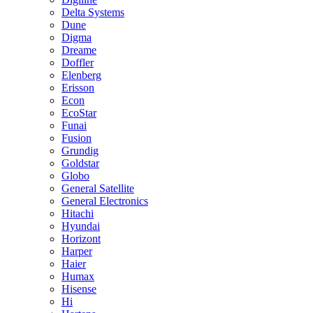
Delta Systems
Dune
Digma
Dreame
Doffler
Elenberg
Erisson
Econ
EcoStar
Funai
Fusion
Grundig
Goldstar
Globo
General Satellite
General Electronics
Hitachi
Hyundai
Horizont
Harper
Haier
Humax
Hisense
Hi