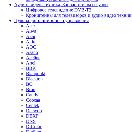
Аудио- видео- техника, Запчасти и аксессуары
Цифровое телевидение DVB-T2
Кронштейны для телевизоров и аудио-видео техник
Пульты дистанционного управления
Acer
Aiwa
Akai
Akira
AOC
Asano
Aceline
Artel
BBK
Blaupunkt
Blackton
BQ
Bron
Candy
Coocaa
Centek
Daewoo
DEXP
DNS
D-Color
Digiline