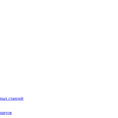
сных станций
ншетов