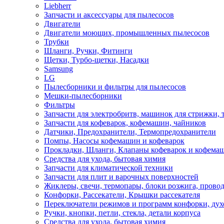
Liebherr
Запчасти и аксессуары для пылесосов
Двигатели
Двигатели моющих, промышленных пылесосов
Трубки
Шланги, Ручки, Фитинги
Щетки, Турбо-щетки, Насадки
Samsung
LG
Пылесборники и фильтры для пылесосов
Мешки-пылесборники
Фильтры
Запчасти для электробритв, машинок для стрижки,
Запчасти для кофеварок, кофемашин, чайников
Датчики, Предохранители, Термопредохранители
Помпы, Насосы кофемашин и кофеварок
Прокладки, Шланги, Клапаны кофеварок и кофема
Средства для ухода, бытовая химия
Запчасти для климатической техники
Запчасти для плит и варочных поверхностей
Жиклеры, свечи, термопары, блоки розжига, прово
Конфорки, Рассекатели, Крышки рассекателя
Переключатели режимов и программ конфорки, дух
Ручки, кнопки, петли, стекла, детали корпуса
Средства для ухода, бытовая химия