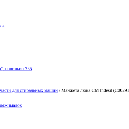
нок
а", павильон 335
части для стиральных машин
/
Манжета люка СМ Indesit (C00291
овыжималок