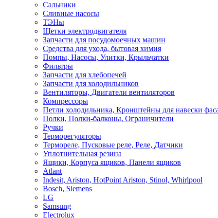
Сальники
Сливные насосы
ТЭНы
Щетки электродвигателя
Запчасти для посудомоечных машин
Средства для ухода, бытовая химия
Помпы, Насосы, Улитки, Крыльчатки
Фильтры
Запчасти для хлебопечей
Запчасти для холодильников
Вентиляторы, Двигатели вентиляторов
Компрессоры
Петли холодильника, Кронштейны для навески фас
Полки, Полки-балконы, Ограничители
Ручки
Терморегуляторы
Термореле, Пусковые реле, Реле, Датчики
Уплотнительная резина
Ящики, Корпуса ящиков, Панели ящиков
Atlant
Indesit, Ariston, HotPoint Ariston, Stinol, Whirlpool
Bosch, Siemens
LG
Samsung
Electrolux