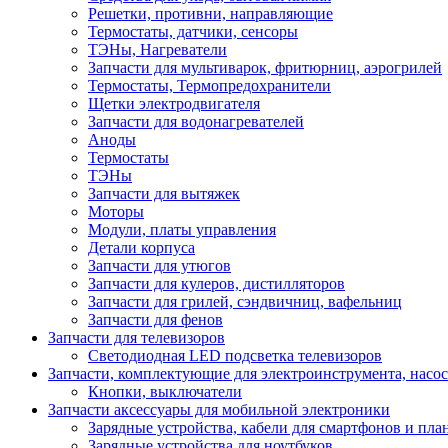
Решетки, противни, направляющие
Термостаты, датчики, сенсоры
ТЭНы, Нагреватели
Запчасти для мультиварок, фритюрниц, аэрогрилей
Термостаты, Термопредохранители
Щетки электродвигателя
Запчасти для водонагревателей
Аноды
Термостаты
ТЭНы
Запчасти для вытяжек
Моторы
Модули, платы управления
Детали корпуса
Запчасти для утюгов
Запчасти для кулеров, дистилляторов
Запчасти для грилей, сэндвичниц, вафельниц
Запчасти для фенов
Запчасти для телевизоров
Светодиодная LED подсветка телевизоров
Запчасти, комплектующие для электроинструмента, насо
Кнопки, выключатели
Запчасти аксессуары для мобильной электроники
Зарядные устройства, кабели для смартфонов и пла
Зарядные устройства для ноутбуков