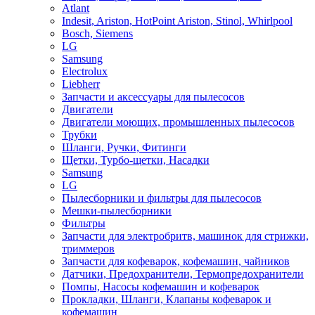
Atlant
Indesit, Ariston, HotPoint Ariston, Stinol, Whirlpool
Bosch, Siemens
LG
Samsung
Electrolux
Liebherr
Запчасти и аксессуары для пылесосов
Двигатели
Двигатели моющих, промышленных пылесосов
Трубки
Шланги, Ручки, Фитинги
Щетки, Турбо-щетки, Насадки
Samsung
LG
Пылесборники и фильтры для пылесосов
Мешки-пылесборники
Фильтры
Запчасти для электробритв, машинок для стрижки,
триммеров
Запчасти для кофеварок, кофемашин, чайников
Датчики, Предохранители, Термопредохранители
Помпы, Насосы кофемашин и кофеварок
Прокладки, Шланги, Клапаны кофеварок и
кофемашин