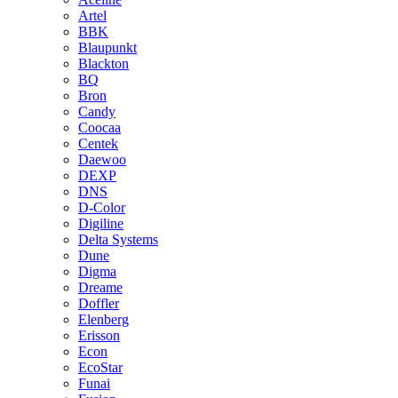
Artel
BBK
Blaupunkt
Blackton
BQ
Bron
Candy
Coocaa
Centek
Daewoo
DEXP
DNS
D-Color
Digiline
Delta Systems
Dune
Digma
Dreame
Doffler
Elenberg
Erisson
Econ
EcoStar
Funai