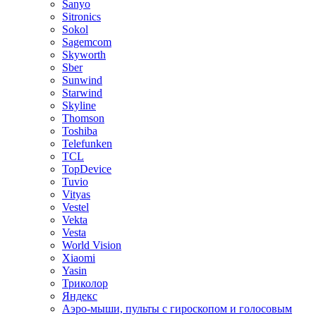
Sanyo
Sitronics
Sokol
Sagemcom
Skyworth
Sber
Sunwind
Starwind
Skyline
Thomson
Toshiba
Telefunken
TCL
TopDevice
Tuvio
Vityas
Vestel
Vekta
Vesta
World Vision
Xiaomi
Yasin
Триколор
Яндекс
Аэро-мыши, пульты с гироскопом и голосовым