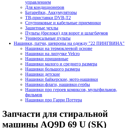
управлением
Для кондиционеров
Батарейки, Аккумуляторы
ТВ-приставки DVB-T2
Спутниковые и кабельные приемники
Защитные чехлы
Пульты (брелоки) для ворот и шлагбаумов
Универсальные пульты
Нашивки, патчи, шевроны на одежду "22 ПИНГВИНА"
Нашивки на термоклеевой основе
Нашивки на липучке Velcro
Нашивки пришивные
Нашивки малого и среднего размера
Нашивки большого размера
Нашивки детские
Нашивки байкерские, мото-нашивки
Нашивки-флаги, нашивки-гербы
Нашивки про героев комиксов, мультфильмов,
фильмов
Нашивки про Гарри Поттера
Запчасти для стиральной
машины AQ9D 69 U (SK)