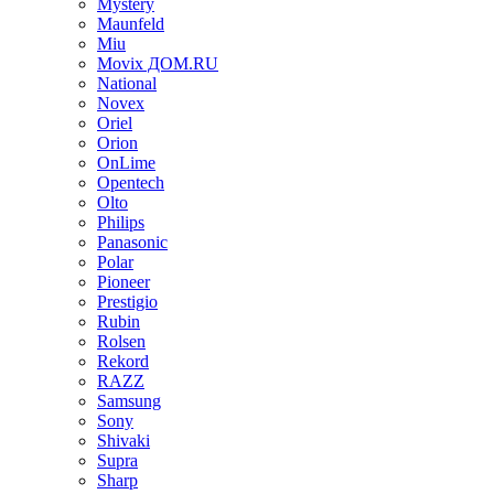
Mystery
Maunfeld
Miu
Movix ДОМ.RU
National
Novex
Oriel
Orion
OnLime
Opentech
Olto
Philips
Panasonic
Polar
Pioneer
Prestigio
Rubin
Rolsen
Rekord
RAZZ
Samsung
Sony
Shivaki
Supra
Sharp