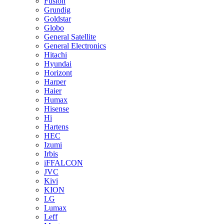
Fusion
Grundig
Goldstar
Globo
General Satellite
General Electronics
Hitachi
Hyundai
Horizont
Harper
Haier
Humax
Hisense
Hi
Hartens
HEC
Izumi
Irbis
iFFALCON
JVC
Kivi
KION
LG
Lumax
Leff