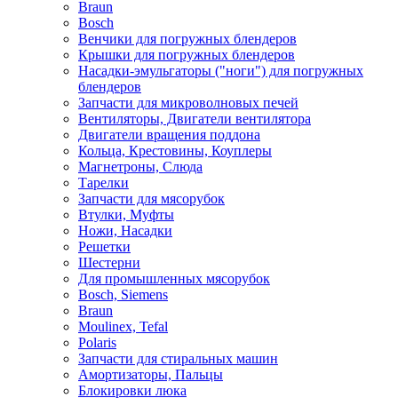
Braun
Bosch
Венчики для погружных блендеров
Крышки для погружных блендеров
Насадки-эмульгаторы ("ноги") для погружных
блендеров
Запчасти для микроволновых печей
Вентиляторы, Двигатели вентилятора
Двигатели вращения поддона
Кольца, Крестовины, Коуплеры
Магнетроны, Слюда
Тарелки
Запчасти для мясорубок
Втулки, Муфты
Ножи, Насадки
Решетки
Шестерни
Для промышленных мясорубок
Bosch, Siemens
Braun
Moulinex, Tefal
Polaris
Запчасти для стиральных машин
Амортизаторы, Пальцы
Блокировки люка