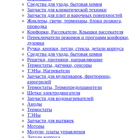
Средства для ухода, бытовая химия
Запчасти для климатической техники
Запчасти для плит и варочных поверхностей
Жиклеры, свечи, термопары, блоки розжига,
проводка
Конфорки, Рассекатели, Крышки рассекателя
Переключатели режимов и программ конфорки,
духовки
Ручки, кнопки, петли, стекла, детали корпуса
Средства для ухода, бытовая химия
Решетки, противни, направляющие
Термостаты, датчики, сенсоры
ТЭНы, Нагреватели
Запчасти для мультиварок, фритюрниц,
аэрогрилей
Термостаты, Термопредохранители
Щетки электродвигателя
Запчасти для водонагревателей
Аноды
Термостаты
ТЭНы
Запчасти для вытяжек
Моторы
Модули, платы управления
Детали корпуса