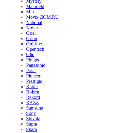
Mystery
Maunfeld
Miu
Movix ДОМ.RU
National
Novex
Oriel
Orion
OnLime
Opentech
Olto
Philips
Panasonic
Polar
Pioneer
Prestigio
Rubin
Rolsen
Rekord
RAZZ
Samsung
Sony
Shivaki
Supra
Sharp