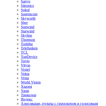
Sanyo
Sitronics
Sokol
Sagemcom
Skyworth
Sber
Sunwind
Starwind
Skyline
Thomson
Toshiba
Telefunken
TCL
TopDevice
Tuvio
Vityas
Vestel
Vekta
Vesta
World Vision
Xiaomi
Yasin
Триколор
Яндекс
Аэро-мыши, пульты с гироскопом и голосовым