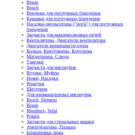
Braun
Bosch
Венчики для погружных блендеров
Крышки для погружных блендеров
Насадки-эмульгаторы ("ноги") для погружных
блендеров
Запчасти для микроволновых печей
Вентиляторы, Двигатели вентилятора
Двигатели вращения поддона
Кольца, Крестовины, Коуплеры
Магнетроны, Слюда
Тарелки
Запчасти для мясорубок
Втулки, Муфты
Ножи, Насадки
Решетки
Шестерни
Для промышленных мясорубок
Bosch, Siemens
Braun
Moulinex, Tefal
Polaris
Запчасти для стиральных машин
Амортизаторы, Пальцы
Блокировки люка