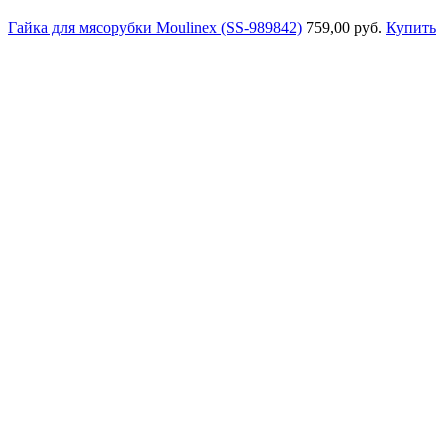
Гайка для мясорубки Moulinex (SS-989842)
759,00 руб.
Купить