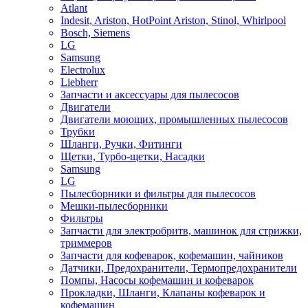
Atlant
Indesit, Ariston, HotPoint Ariston, Stinol, Whirlpool
Bosch, Siemens
LG
Samsung
Electrolux
Liebherr
Запчасти и аксессуары для пылесосов
Двигатели
Двигатели моющих, промышленных пылесосов
Трубки
Шланги, Ручки, Фитинги
Щетки, Турбо-щетки, Насадки
Samsung
LG
Пылесборники и фильтры для пылесосов
Мешки-пылесборники
Фильтры
Запчасти для электробритв, машинок для стрижки,
триммеров
Запчасти для кофеварок, кофемашин, чайников
Датчики, Предохранители, Термопредохранители
Помпы, Насосы кофемашин и кофеварок
Прокладки, Шланги, Клапаны кофеварок и
кофемашин