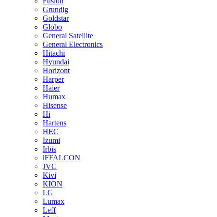
Fusion
Grundig
Goldstar
Globo
General Satellite
General Electronics
Hitachi
Hyundai
Horizont
Harper
Haier
Humax
Hisense
Hi
Hartens
HEC
Izumi
Irbis
iFFALCON
JVC
Kivi
KION
LG
Lumax
Leff