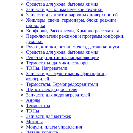
Средства для ухода, бытовая химия
Запчасти для климатической техники
Запчасти для плит и варочных поверхностей
Жиклеры, свечи, термопары, блоки розжига,
проводка
Конфорки, Рассекатели, Крышки рассекателя
Переключатели режимов и программ конфорки,
духовки
Ручки, кнопки, петли, стекла, детали корпуса
Средства для ухода, бытовая химия
Решетки, противни, направляющие
Термостаты, датчики, сенсоры
ТЭНы, Нагреватели
Запчасти для мультиварок, фритюрниц,
аэрогрилей
Термостаты, Термопредохранители
Щетки электродвигателя
Запчасти для водонагревателей
Аноды
Термостаты
ТЭНы
Запчасти для вытяжек
Моторы
Модули, платы управления
Детали корпуса