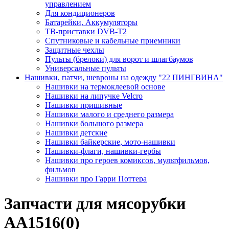
управлением
Для кондиционеров
Батарейки, Аккумуляторы
ТВ-приставки DVB-T2
Спутниковые и кабельные приемники
Защитные чехлы
Пульты (брелоки) для ворот и шлагбаумов
Универсальные пульты
Нашивки, патчи, шевроны на одежду "22 ПИНГВИНА"
Нашивки на термоклеевой основе
Нашивки на липучке Velcro
Нашивки пришивные
Нашивки малого и среднего размера
Нашивки большого размера
Нашивки детские
Нашивки байкерские, мото-нашивки
Нашивки-флаги, нашивки-гербы
Нашивки про героев комиксов, мультфильмов,
фильмов
Нашивки про Гарри Поттера
Запчасти для мясорубки
AA1516(0)