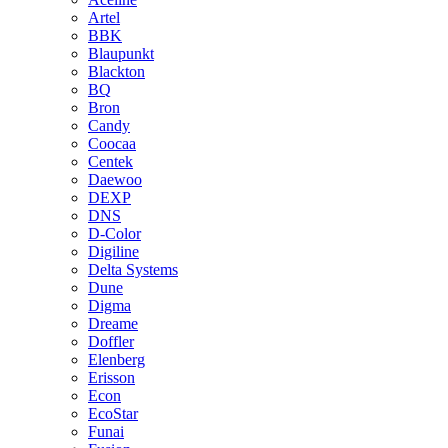
Artel
BBK
Blaupunkt
Blackton
BQ
Bron
Candy
Coocaa
Centek
Daewoo
DEXP
DNS
D-Color
Digiline
Delta Systems
Dune
Digma
Dreame
Doffler
Elenberg
Erisson
Econ
EcoStar
Funai