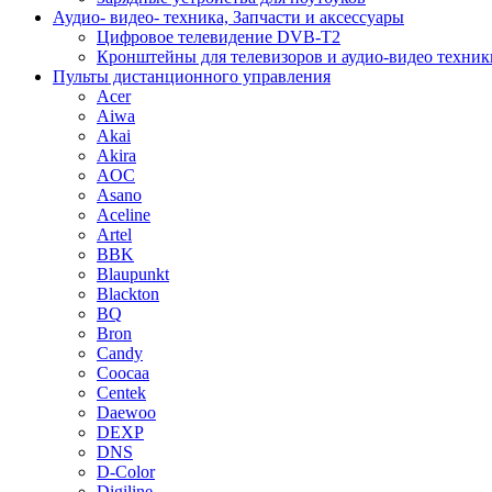
Аудио- видео- техника, Запчасти и аксессуары
Цифровое телевидение DVB-T2
Кронштейны для телевизоров и аудио-видео техник
Пульты дистанционного управления
Acer
Aiwa
Akai
Akira
AOC
Asano
Aceline
Artel
BBK
Blaupunkt
Blackton
BQ
Bron
Candy
Coocaa
Centek
Daewoo
DEXP
DNS
D-Color
Digiline