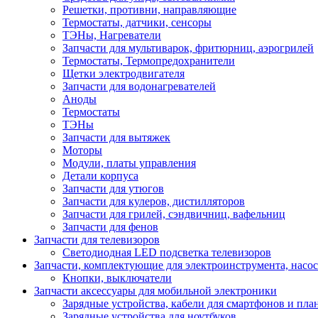
Решетки, противни, направляющие
Термостаты, датчики, сенсоры
ТЭНы, Нагреватели
Запчасти для мультиварок, фритюрниц, аэрогрилей
Термостаты, Термопредохранители
Щетки электродвигателя
Запчасти для водонагревателей
Аноды
Термостаты
ТЭНы
Запчасти для вытяжек
Моторы
Модули, платы управления
Детали корпуса
Запчасти для утюгов
Запчасти для кулеров, дистилляторов
Запчасти для грилей, сэндвичниц, вафельниц
Запчасти для фенов
Запчасти для телевизоров
Светодиодная LED подсветка телевизоров
Запчасти, комплектующие для электроинструмента, насо
Кнопки, выключатели
Запчасти аксессуары для мобильной электроники
Зарядные устройства, кабели для смартфонов и пла
Зарядные устройства для ноутбуков