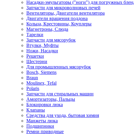
Насадки-эмульгаторы ("ноги") для погружных блен
Запчасти для микроволновых печей
Вентиляторы, Двигатели вентилятора
Двигатели вращения поддона
Кольца, Крестовины, Коуплеры
Магнетроны, Слюда
Тарелки
Запчасти для мясорубок
Втулки, Муфты
Ножи, Насадки
Решетки
Шестерни
Для промышленных мясорубок
Bosch, Siemens
Braun
Moulinex, Tefal
Polaris
Запчасти для стиральных машин
Амортизаторы, Пальцы
Блокировки люка
Клапаны
Средства для ухода, бытовая химия
Манжеты люка
Подшипники
Ремни приводные