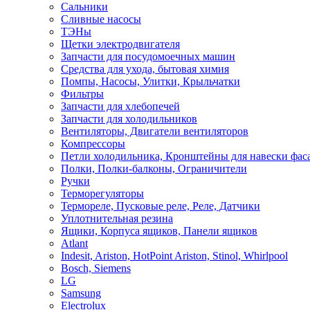
Сальники
Сливные насосы
ТЭНы
Щетки электродвигателя
Запчасти для посудомоечных машин
Средства для ухода, бытовая химия
Помпы, Насосы, Улитки, Крыльчатки
Фильтры
Запчасти для хлебопечей
Запчасти для холодильников
Вентиляторы, Двигатели вентиляторов
Компрессоры
Петли холодильника, Кронштейны для навески фас
Полки, Полки-балконы, Ограничители
Ручки
Терморегуляторы
Термореле, Пусковые реле, Реле, Датчики
Уплотнительная резина
Ящики, Корпуса ящиков, Панели ящиков
Atlant
Indesit, Ariston, HotPoint Ariston, Stinol, Whirlpool
Bosch, Siemens
LG
Samsung
Electrolux