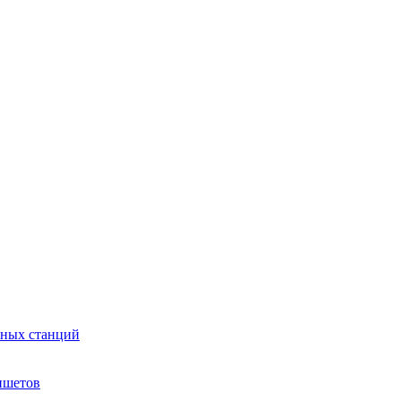
сных станций
ншетов