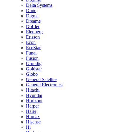
Delta Systems
Dune
Digma
Dreame
Doffler
Elenberg
Erisson
Econ
EcoStar
Funai
Fusion
Grundig
Goldstar
Globo
General Satellite
General Electronics
Hitachi
Hyundai
Horizont
Harper
Haier
Humax
Hisense
Hi