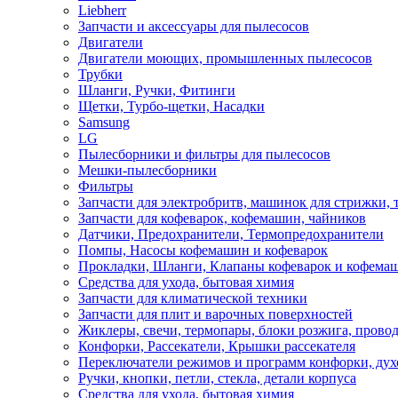
Liebherr
Запчасти и аксессуары для пылесосов
Двигатели
Двигатели моющих, промышленных пылесосов
Трубки
Шланги, Ручки, Фитинги
Щетки, Турбо-щетки, Насадки
Samsung
LG
Пылесборники и фильтры для пылесосов
Мешки-пылесборники
Фильтры
Запчасти для электробритв, машинок для стрижки,
Запчасти для кофеварок, кофемашин, чайников
Датчики, Предохранители, Термопредохранители
Помпы, Насосы кофемашин и кофеварок
Прокладки, Шланги, Клапаны кофеварок и кофема
Средства для ухода, бытовая химия
Запчасти для климатической техники
Запчасти для плит и варочных поверхностей
Жиклеры, свечи, термопары, блоки розжига, прово
Конфорки, Рассекатели, Крышки рассекателя
Переключатели режимов и программ конфорки, дух
Ручки, кнопки, петли, стекла, детали корпуса
Средства для ухода, бытовая химия