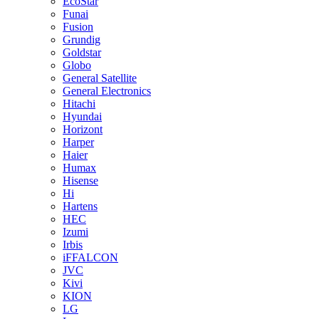
EcoStar
Funai
Fusion
Grundig
Goldstar
Globo
General Satellite
General Electronics
Hitachi
Hyundai
Horizont
Harper
Haier
Humax
Hisense
Hi
Hartens
HEC
Izumi
Irbis
iFFALCON
JVC
Kivi
KION
LG