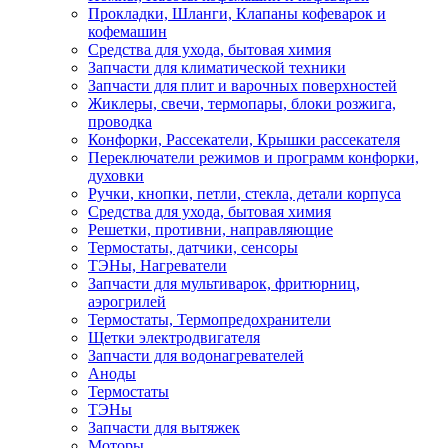
Прокладки, Шланги, Клапаны кофеварок и
кофемашин
Средства для ухода, бытовая химия
Запчасти для климатической техники
Запчасти для плит и варочных поверхностей
Жиклеры, свечи, термопары, блоки розжига,
проводка
Конфорки, Рассекатели, Крышки рассекателя
Переключатели режимов и программ конфорки,
духовки
Ручки, кнопки, петли, стекла, детали корпуса
Средства для ухода, бытовая химия
Решетки, противни, направляющие
Термостаты, датчики, сенсоры
ТЭНы, Нагреватели
Запчасти для мультиварок, фритюрниц,
аэрогрилей
Термостаты, Термопредохранители
Щетки электродвигателя
Запчасти для водонагревателей
Аноды
Термостаты
ТЭНы
Запчасти для вытяжек
Моторы