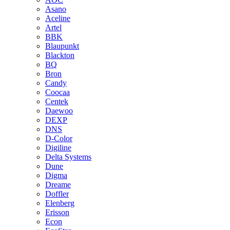
Asano
Aceline
Artel
BBK
Blaupunkt
Blackton
BQ
Bron
Candy
Coocaa
Centek
Daewoo
DEXP
DNS
D-Color
Digiline
Delta Systems
Dune
Digma
Dreame
Doffler
Elenberg
Erisson
Econ