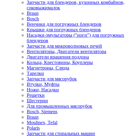
Запчасти для блендеров, кухонных комбайнов,
соковыжималок
Braun
Bosch
Венчики для погружных блендеров
Крышки для погружных блендеров
Насадки-эмульгаторы ("ноги") для погружных
блендеров
Запчасти для микроволновых печей
Вентиляторы, Двигатели вентилятора
Двигатели вращения поддона
Кольца, Крестовины, Коуплеры
Магнетроны, Слюда
Тарелки
Запчасти для мясорубок
Втулки, Муфты
Ножи, Насадки
Решетки
Шестерни
Для промышленных мясорубок
Bosch, Siemens
Braun
Moulinex, Tefal
Polaris
Запчасти для стиральных машин