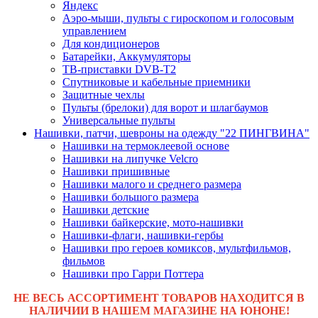
Яндекс
Аэро-мыши, пульты с гироскопом и голосовым
управлением
Для кондиционеров
Батарейки, Аккумуляторы
ТВ-приставки DVB-T2
Спутниковые и кабельные приемники
Защитные чехлы
Пульты (брелоки) для ворот и шлагбаумов
Универсальные пульты
Нашивки, патчи, шевроны на одежду "22 ПИНГВИНА"
Нашивки на термоклеевой основе
Нашивки на липучке Velcro
Нашивки пришивные
Нашивки малого и среднего размера
Нашивки большого размера
Нашивки детские
Нашивки байкерские, мото-нашивки
Нашивки-флаги, нашивки-гербы
Нашивки про героев комиксов, мультфильмов,
фильмов
Нашивки про Гарри Поттера
НЕ ВЕСЬ АССОРТИМЕНТ ТОВАРОВ НАХОДИТСЯ В
НАЛИЧИИ В НАШЕМ МАГАЗИНЕ НА ЮНОНЕ!