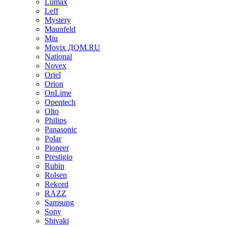
Lumax
Leff
Mystery
Maunfeld
Miu
Movix ДОМ.RU
National
Novex
Oriel
Orion
OnLime
Opentech
Olto
Philips
Panasonic
Polar
Pioneer
Prestigio
Rubin
Rolsen
Rekord
RAZZ
Samsung
Sony
Shivaki