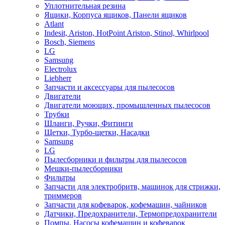
Уплотнительная резина
Ящики, Корпуса ящиков, Панели ящиков
Atlant
Indesit, Ariston, HotPoint Ariston, Stinol, Whirlpool
Bosch, Siemens
LG
Samsung
Electrolux
Liebherr
Запчасти и аксессуары для пылесосов
Двигатели
Двигатели моющих, промышленных пылесосов
Трубки
Шланги, Ручки, Фитинги
Щетки, Турбо-щетки, Насадки
Samsung
LG
Пылесборники и фильтры для пылесосов
Мешки-пылесборники
Фильтры
Запчасти для электробритв, машинок для стрижки,
триммеров
Запчасти для кофеварок, кофемашин, чайников
Датчики, Предохранители, Термопредохранители
Помпы, Насосы кофемашин и кофеварок