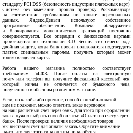
стандарту PCI DSS
(безопасность
индустрии платежных карт).
Система без замечаний прошла проверку Роскомнадзора
на соответствие требованиям по защите персональных
данных. Яндекс.Деньги используют собственное
программное обеспечение. Комплекс обнаружения
и блокирования мошеннических транзакций постоянно
совершенствуется. Все операции с банковскими картами
производятся по технологии 3-D Secure: это своего рода
двойная защита, когда банк просит пользователя подтвердить
платеж специальным паролем, получить который может
только владелец карты.
Работа нашего магазина полностью соответствует
требованиям 54-ФЗ. После оплаты на электронную
почту или телефон вы получите фискальный кассовый чек,
который ничем не отличается от бумажного чека,
полученного в обычном розничном магазине.
Если, по
какой-либо
причине, способ с онлайн-оплатой
вам не подходит, можно оплатить заказ переводом
на наш расчетный счет через банк. Для этого при оформлении
заказа нужно выбрать способ оплаты:
«Оплата
по счету через
банк». После проверки наличия необходимых товаров
мы выставим счет для оплаты заказа. Обратите внимание
на-то
, что для этого типа оплаты понадобятся