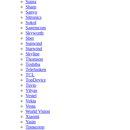
Supra
Sharp
Sanyo
Sitronics
Sokol
Sagemcom
Skyworth
Sber
Sunwind
Starwind
Skyline
Thomson
Toshiba
Telefunken
TCL
TopDevice
Tuvio
Vityas
Vestel
Vekta
Vesta
World Vision
Xiaomi
Yasin
Триколор