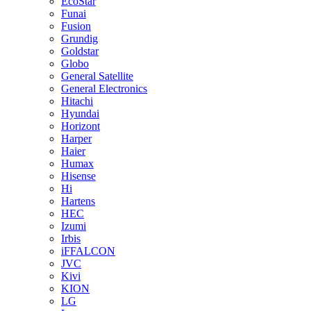
EcoStar
Funai
Fusion
Grundig
Goldstar
Globo
General Satellite
General Electronics
Hitachi
Hyundai
Horizont
Harper
Haier
Humax
Hisense
Hi
Hartens
HEC
Izumi
Irbis
iFFALCON
JVC
Kivi
KION
LG