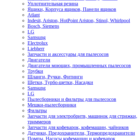
Уплотнительная резина
Ящики, Корпуса ящиков, Панели ящиков
Atlant
Indesit, Ariston, HotPoint Ariston, Stinol, Whirlpool
Bosch, Siemens
LG
Samsung
Electrolux
Liebherr
Запчасти и аксессуары для пылесосов
Двигатели
Двигатели моющих, промышленных пылесосов
Трубки
Шланги, Ручки, Фитинги
Щетки, Турбо-щетки, Насадки
Samsung
LG
Пылесборники и фильтры для пылесосов
Мешки-пылесборники
Фильтры
Запчасти для электробритв, машинок для стрижки,
триммеров
Запчасти для кофеварок, кофемашин, чайников
Датчики, Предохранители, Термопредохранители
Помпы, Насосы кофемашин и кофеварок