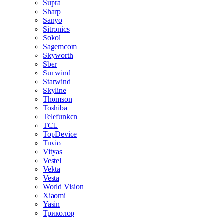
Supra
Sharp
Sanyo
Sitronics
Sokol
Sagemcom
Skyworth
Sber
Sunwind
Starwind
Skyline
Thomson
Toshiba
Telefunken
TCL
TopDevice
Tuvio
Vityas
Vestel
Vekta
Vesta
World Vision
Xiaomi
Yasin
Триколор