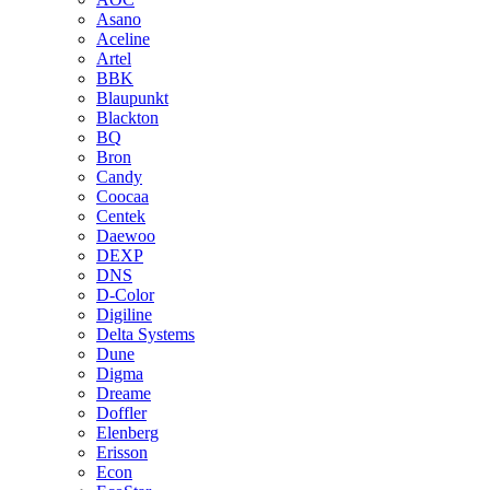
Asano
Aceline
Artel
BBK
Blaupunkt
Blackton
BQ
Bron
Candy
Coocaa
Centek
Daewoo
DEXP
DNS
D-Color
Digiline
Delta Systems
Dune
Digma
Dreame
Doffler
Elenberg
Erisson
Econ