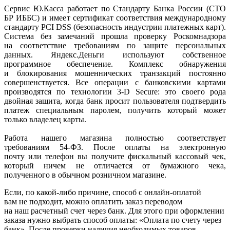
Сервис Ю.Касса работает по Стандарту Банка России
(СТО
БР ИББС) и имеет сертификат соответствия международному
стандарту PCI DSS
(безопасность
индустрии платежных карт).
Система без замечаний прошла проверку Роскомнадзора
на соответствие требованиям по защите персональных
данных. Яндекс.Деньги используют собственное
программное обеспечение. Комплекс обнаружения
и блокирования мошеннических транзакций постоянно
совершенствуется. Все операции с банковскими картами
производятся по технологии 3-D Secure: это своего рода
двойная защита, когда банк просит пользователя подтвердить
платеж специальным паролем, получить который может
только владелец карты.
Работа нашего магазина полностью соответствует
требованиям 54-ФЗ. После оплаты на электронную
почту или телефон вы получите фискальный кассовый чек,
который ничем не отличается от бумажного чека,
полученного в обычном розничном магазине.
Если, по
какой-либо
причине, способ с онлайн-оплатой
вам не подходит, можно оплатить заказ переводом
на наш расчетный счет через банк. Для этого при оформлении
заказа нужно выбрать способ оплаты:
«Оплата
по счету через
банк». После проверки наличия необходимых товаров