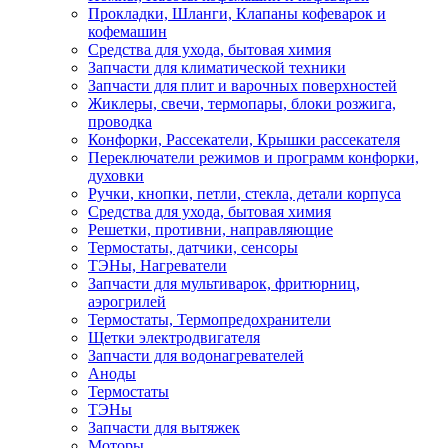
Прокладки, Шланги, Клапаны кофеварок и
кофемашин
Средства для ухода, бытовая химия
Запчасти для климатической техники
Запчасти для плит и варочных поверхностей
Жиклеры, свечи, термопары, блоки розжига,
проводка
Конфорки, Рассекатели, Крышки рассекателя
Переключатели режимов и программ конфорки,
духовки
Ручки, кнопки, петли, стекла, детали корпуса
Средства для ухода, бытовая химия
Решетки, противни, направляющие
Термостаты, датчики, сенсоры
ТЭНы, Нагреватели
Запчасти для мультиварок, фритюрниц,
аэрогрилей
Термостаты, Термопредохранители
Щетки электродвигателя
Запчасти для водонагревателей
Аноды
Термостаты
ТЭНы
Запчасти для вытяжек
Моторы