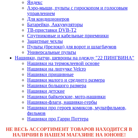
Яндекс
Аэро-мыши, пульты с гироскопом и голосовым
управлением
Для кондиционеров
Батарейки, Аккумуляторы
ТВ-приставки DVB-T2
Спутниковые и кабельные приемники
Защитные чехлы
Пульты (брелоки) для ворот и шлагбаумов
Универсальные пульты
Нашивки, патчи, шевроны на одежду "22 ПИНГВИНА"
Нашивки на термоклеевой основе
Нашивки на липучке Velcro
Нашивки пришивные
Нашивки малого и среднего размера
Нашивки большого размера
Нашивки детские
Нашивки байкерские, мото-нашивки
Нашивки-флаги, нашивки-гербы
Нашивки про героев комиксов, мультфильмов,
фильмов
Нашивки про Гарри Поттера
НЕ ВЕСЬ АССОРТИМЕНТ ТОВАРОВ НАХОДИТСЯ В
НАЛИЧИИ В НАШЕМ МАГАЗИНЕ НА ЮНОНЕ!