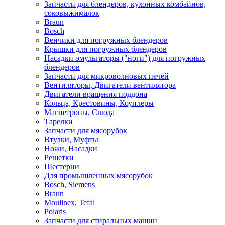
Запчасти для блендеров, кухонных комбайнов,
соковыжималок
Braun
Bosch
Венчики для погружных блендеров
Крышки для погружных блендеров
Насадки-эмульгаторы ("ноги") для погружных
блендеров
Запчасти для микроволновых печей
Вентиляторы, Двигатели вентилятора
Двигатели вращения поддона
Кольца, Крестовины, Коуплеры
Магнетроны, Слюда
Тарелки
Запчасти для мясорубок
Втулки, Муфты
Ножи, Насадки
Решетки
Шестерни
Для промышленных мясорубок
Bosch, Siemens
Braun
Moulinex, Tefal
Polaris
Запчасти для стиральных машин