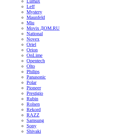
Lumax
Leff
Mystery
Maunfeld
Miu
Movix ДОМ.RU
National
Novex
Oriel
Orion
OnLime
Opentech
Olto
Philips
Panasonic
Polar
Pioneer
Prestigio
Rubin
Rolsen
Rekord
RAZZ
Samsung
Sony
Shivaki