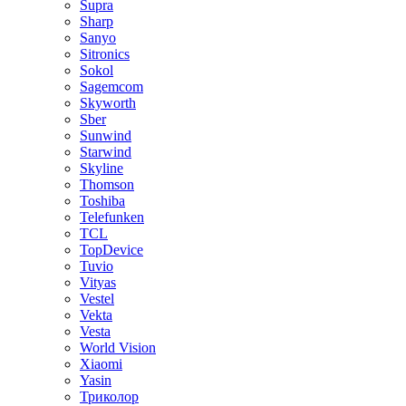
Supra
Sharp
Sanyo
Sitronics
Sokol
Sagemcom
Skyworth
Sber
Sunwind
Starwind
Skyline
Thomson
Toshiba
Telefunken
TCL
TopDevice
Tuvio
Vityas
Vestel
Vekta
Vesta
World Vision
Xiaomi
Yasin
Триколор