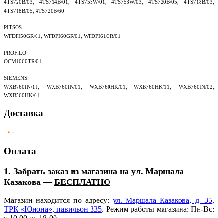
4TS720B/03, 4TS714B/01, 4TS755W/01, 4TS758W/03, 4TS720B/05, 4TS718B/03,
4TS718B/05, 4TS720B/60
PITSOS:
WFDPI50GR/01, WFDPI60GR/01, WFDPI61GR/01
PROFILO:
OCM1060TR/01
SIEMENS:
WXB760IN/11, WXB760IN/01, WXB760HK/01, WXB760HK/11, WXB760IN/02,
WXB560HK/01
Доставка
Оплата
1. Забрать заказ из магазина на ул. Маршала
Казакова —
БЕСПЛАТНО
Магазин находится по адресу:
ул. Маршала Казакова, д. 35,
ТРК
«Юнона
», павильон 335
. Режим работы магазина: Пн-Вс:
с 10-00 до 18-00.