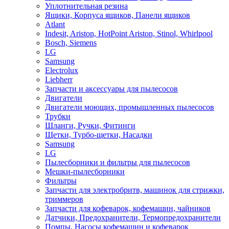
Уплотнительная резина
Ящики, Корпуса ящиков, Панели ящиков
Atlant
Indesit, Ariston, HotPoint Ariston, Stinol, Whirlpool
Bosch, Siemens
LG
Samsung
Electrolux
Liebherr
Запчасти и аксессуары для пылесосов
Двигатели
Двигатели моющих, промышленных пылесосов
Трубки
Шланги, Ручки, Фитинги
Щетки, Турбо-щетки, Насадки
Samsung
LG
Пылесборники и фильтры для пылесосов
Мешки-пылесборники
Фильтры
Запчасти для электробритв, машинок для стрижки,
триммеров
Запчасти для кофеварок, кофемашин, чайников
Датчики, Предохранители, Термопредохранители
Помпы, Насосы кофемашин и кофеварок