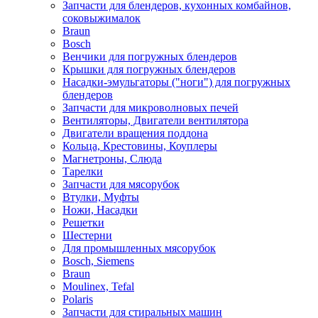
Запчасти для блендеров, кухонных комбайнов,
соковыжималок
Braun
Bosch
Венчики для погружных блендеров
Крышки для погружных блендеров
Насадки-эмульгаторы ("ноги") для погружных
блендеров
Запчасти для микроволновых печей
Вентиляторы, Двигатели вентилятора
Двигатели вращения поддона
Кольца, Крестовины, Коуплеры
Магнетроны, Слюда
Тарелки
Запчасти для мясорубок
Втулки, Муфты
Ножи, Насадки
Решетки
Шестерни
Для промышленных мясорубок
Bosch, Siemens
Braun
Moulinex, Tefal
Polaris
Запчасти для стиральных машин