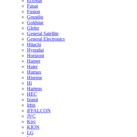
EcoStar
Funai
Fusion
Grundig
Goldstar
Globo
General Satellite
General Electronics
Hitachi
Hyundai
Horizont
Harper
Haier
Humax
Hisense
Hi
Hartens
HEC
Izumi
Irbis
iFFALCON
JVC
Kivi
KION
LG