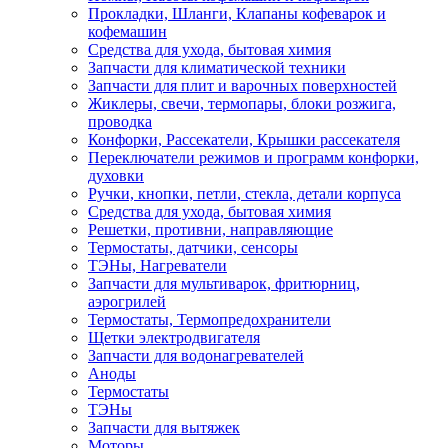
Прокладки, Шланги, Клапаны кофеварок и
кофемашин
Средства для ухода, бытовая химия
Запчасти для климатической техники
Запчасти для плит и варочных поверхностей
Жиклеры, свечи, термопары, блоки розжига,
проводка
Конфорки, Рассекатели, Крышки рассекателя
Переключатели режимов и программ конфорки,
духовки
Ручки, кнопки, петли, стекла, детали корпуса
Средства для ухода, бытовая химия
Решетки, противни, направляющие
Термостаты, датчики, сенсоры
ТЭНы, Нагреватели
Запчасти для мультиварок, фритюрниц,
аэрогрилей
Термостаты, Термопредохранители
Щетки электродвигателя
Запчасти для водонагревателей
Аноды
Термостаты
ТЭНы
Запчасти для вытяжек
Моторы