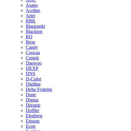
Asano
Aceline
Artel
BBK
Blaupunkt
Blackton
BQ
Bron
Candy
Coocaa
Centek
Daewoo
DEXP
DNS
D-Color
Digiline
Delta Systems
Dune
Digma
Dreame
Doffler
Elenberg
Erisson
Econ