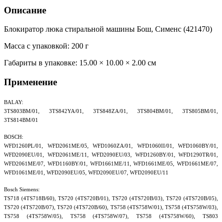
Описание
Блокиратор люка стиральной машины Бош, Сименс (421470)
Масса с упаковкой: 200 г
Габариты в упаковке:
15.00 × 10.00 × 2.00 см
Применение
BALAY:
3TS803BM/01, 3TS842YA/01, 3TS848ZA/01, 3TS804BM/01, 3TS805BM/01,
3TS814BM/01
BOSCH:
WFD1260PL/01, WFD2061ME/05, WFD1060ZA/01, WFD1060II/01, WFD1060BY/01,
WFD2090EU/01, WFD2061ME/11, WFD2090EU/03, WFD1260BY/01, WFD1290TR/01,
WFD2061ME/07, WFD1160BY/01, WFD1661ME/11, WFD1661ME/05, WFD1661ME/07,
WFD1061ME/01, WFD2090EU/05, WFD2090EU/07, WFD2090EU/11
Bosch Siemens:
TS718 (4TS718B/60), TS720 (4TS720B/01), TS720 (4TS720B/03), TS720 (4TS720B/05),
TS720 (4TS720B/07), TS720 (4TS720B/60), TS758 (4TS758W/01), TS758 (4TS758W/03),
TS758 (4TS758W/05), TS758 (4TS758W/07), TS758 (4TS758W/60), TS803