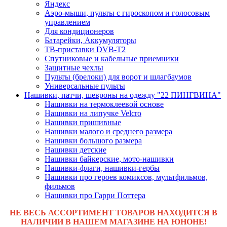
Яндекс
Аэро-мыши, пульты с гироскопом и голосовым
управлением
Для кондиционеров
Батарейки, Аккумуляторы
ТВ-приставки DVB-T2
Спутниковые и кабельные приемники
Защитные чехлы
Пульты (брелоки) для ворот и шлагбаумов
Универсальные пульты
Нашивки, патчи, шевроны на одежду "22 ПИНГВИНА"
Нашивки на термоклеевой основе
Нашивки на липучке Velcro
Нашивки пришивные
Нашивки малого и среднего размера
Нашивки большого размера
Нашивки детские
Нашивки байкерские, мото-нашивки
Нашивки-флаги, нашивки-гербы
Нашивки про героев комиксов, мультфильмов,
фильмов
Нашивки про Гарри Поттера
НЕ ВЕСЬ АССОРТИМЕНТ ТОВАРОВ НАХОДИТСЯ В
НАЛИЧИИ В НАШЕМ МАГАЗИНЕ НА ЮНОНЕ!