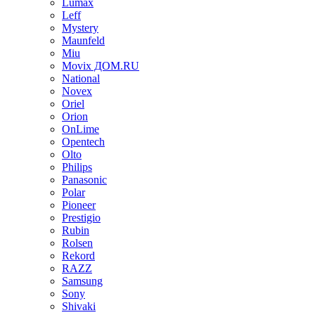
Lumax
Leff
Mystery
Maunfeld
Miu
Movix ДОМ.RU
National
Novex
Oriel
Orion
OnLime
Opentech
Olto
Philips
Panasonic
Polar
Pioneer
Prestigio
Rubin
Rolsen
Rekord
RAZZ
Samsung
Sony
Shivaki