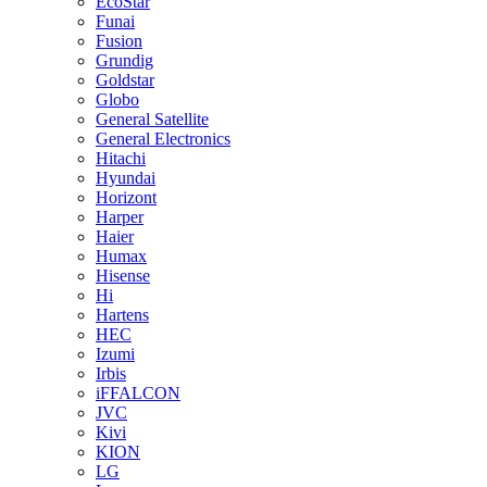
EcoStar
Funai
Fusion
Grundig
Goldstar
Globo
General Satellite
General Electronics
Hitachi
Hyundai
Horizont
Harper
Haier
Humax
Hisense
Hi
Hartens
HEC
Izumi
Irbis
iFFALCON
JVC
Kivi
KION
LG