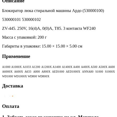
Описание
Блокиратор люка стиральной машины Ардо (530000100)
530000101 530000102
ZV-445. 250V, 16(4)A, 0(0)A, T85. 3 контакта WF240
Масса с упаковкой: 200 г
Габариты в упаковке:
15.00 × 15.00 × 5.00 см
Применение
A1000 A1000X A1033 A1200 A1200X A1400 A1400X A400 A400X A500 A500X A600
A6000X A600X A633 A800 A800X AED1000 AED1000X ANNA80 S1000 S1000X
WD1000 WD1000X WD800 WD800X
Доставка
Оплата
1. Забрать заказ из магазина на ул. Маршала