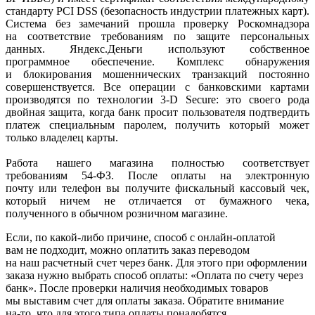
стандарту PCI DSS
(безопасность
индустрии платежных карт).
Система без замечаний прошла проверку Роскомнадзора
на соответствие требованиям по защите персональных
данных. Яндекс.Деньги используют собственное
программное обеспечение. Комплекс обнаружения
и блокирования мошеннических транзакций постоянно
совершенствуется. Все операции с банковскими картами
производятся по технологии 3-D Secure: это своего рода
двойная защита, когда банк просит пользователя подтвердить
платеж специальным паролем, получить который может
только владелец карты.
Работа нашего магазина полностью соответствует
требованиям 54-ФЗ. После оплаты на электронную
почту или телефон вы получите фискальный кассовый чек,
который ничем не отличается от бумажного чека,
полученного в обычном розничном магазине.
Если, по
какой-либо
причине, способ с онлайн-оплатой
вам не подходит, можно оплатить заказ переводом
на наш расчетный счет через банк. Для этого при оформлении
заказа нужно выбрать способ оплаты:
«Оплата
по счету через
банк». После проверки наличия необходимых товаров
мы выставим счет для оплаты заказа. Обратите внимание
на-то
, что для этого типа оплаты понадобятся