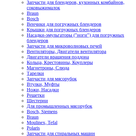
Запчасти для блендеров, кухонных комбайнов,
соковыжималок
Braun
Bosch
Венчики для погружных блендеров
Крышки для погружных блендеров
Насадки-эмульгаторы ("ноги") для погружных
блендеров
Запчасти для микроволновых печей
Вентиляторы, Двигатели вентилятора
Двигатели вращения поддона
Кольца, Крестовины, Коуплеры
Магнетроны, Слюда
Тарелки
Запчасти для мясорубок
Втулки, Муфты
Ножи, Насадки
Решетки
Шестерни
Для промышленных мясорубок
Bosch, Siemens
Braun
Moulinex, Tefal
Polaris
Запчасти для стиральных машин