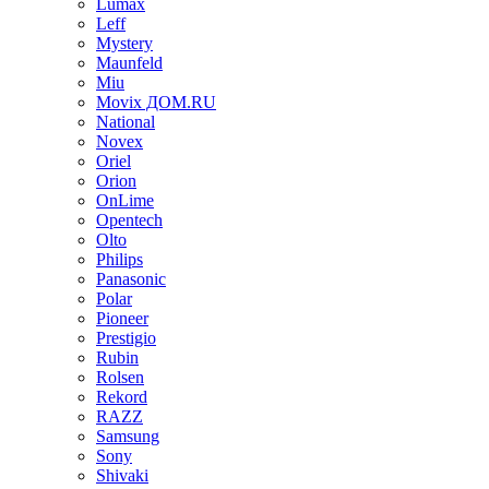
Lumax
Leff
Mystery
Maunfeld
Miu
Movix ДОМ.RU
National
Novex
Oriel
Orion
OnLime
Opentech
Olto
Philips
Panasonic
Polar
Pioneer
Prestigio
Rubin
Rolsen
Rekord
RAZZ
Samsung
Sony
Shivaki