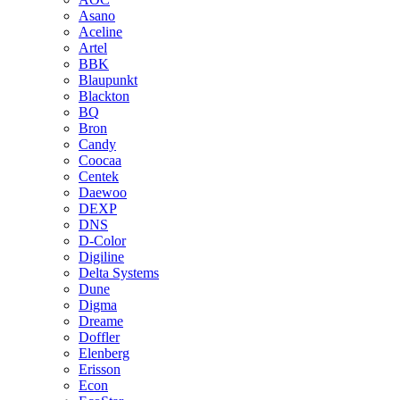
Asano
Aceline
Artel
BBK
Blaupunkt
Blackton
BQ
Bron
Candy
Coocaa
Centek
Daewoo
DEXP
DNS
D-Color
Digiline
Delta Systems
Dune
Digma
Dreame
Doffler
Elenberg
Erisson
Econ