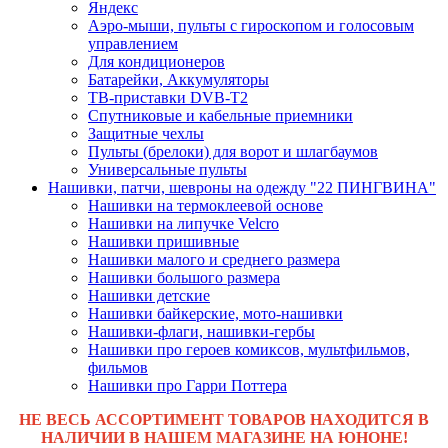
Яндекс
Аэро-мыши, пульты с гироскопом и голосовым
управлением
Для кондиционеров
Батарейки, Аккумуляторы
ТВ-приставки DVB-T2
Спутниковые и кабельные приемники
Защитные чехлы
Пульты (брелоки) для ворот и шлагбаумов
Универсальные пульты
Нашивки, патчи, шевроны на одежду "22 ПИНГВИНА"
Нашивки на термоклеевой основе
Нашивки на липучке Velcro
Нашивки пришивные
Нашивки малого и среднего размера
Нашивки большого размера
Нашивки детские
Нашивки байкерские, мото-нашивки
Нашивки-флаги, нашивки-гербы
Нашивки про героев комиксов, мультфильмов,
фильмов
Нашивки про Гарри Поттера
НЕ ВЕСЬ АССОРТИМЕНТ ТОВАРОВ НАХОДИТСЯ В
НАЛИЧИИ В НАШЕМ МАГАЗИНЕ НА ЮНОНЕ!