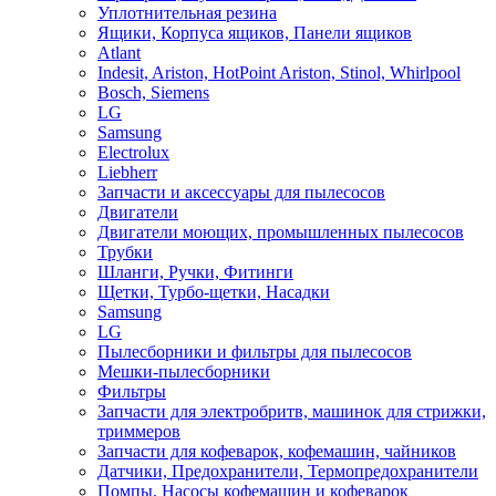
Уплотнительная резина
Ящики, Корпуса ящиков, Панели ящиков
Atlant
Indesit, Ariston, HotPoint Ariston, Stinol, Whirlpool
Bosch, Siemens
LG
Samsung
Electrolux
Liebherr
Запчасти и аксессуары для пылесосов
Двигатели
Двигатели моющих, промышленных пылесосов
Трубки
Шланги, Ручки, Фитинги
Щетки, Турбо-щетки, Насадки
Samsung
LG
Пылесборники и фильтры для пылесосов
Мешки-пылесборники
Фильтры
Запчасти для электробритв, машинок для стрижки,
триммеров
Запчасти для кофеварок, кофемашин, чайников
Датчики, Предохранители, Термопредохранители
Помпы, Насосы кофемашин и кофеварок