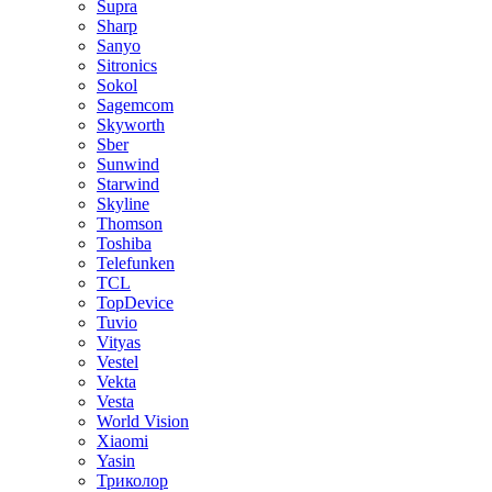
Supra
Sharp
Sanyo
Sitronics
Sokol
Sagemcom
Skyworth
Sber
Sunwind
Starwind
Skyline
Thomson
Toshiba
Telefunken
TCL
TopDevice
Tuvio
Vityas
Vestel
Vekta
Vesta
World Vision
Xiaomi
Yasin
Триколор