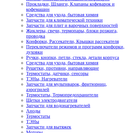
Прокладки, Шланги, Клапаны кофеварок и
кофемашин
Средства для ухода, бытовая химия
Запчасти для климатической техники
Запчасти для плит и варочных поверхностей
Жиклеры, свечи, термопары, блоки розжига,
проводка
Конфорки, Рассекатели, Крышки рассекателя
Переключатели режимов и программ конфорки,
духовки
Ручки, кнопки, петли, стекла, детали корпуса
Средства для ухода, бытовая химия
Решетки, противни, направляющие
Термостаты, датчики, сенсоры
ТЭНы, Нагреватели
Запчасти для мультиварок, фритюрниц,
аэрогрилей
Термостаты, Термопредохранители
Щетки электродвигателя
Запчасти для водонагревателей
Аноды
Термостаты
ТЭНы
Запчасти для вытяжек
Моторы