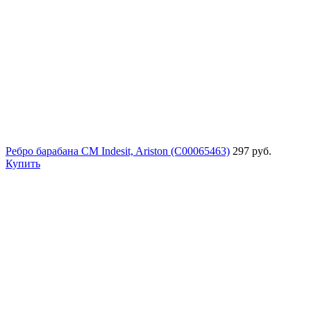
Ребро барабана СМ Indesit, Ariston (C00065463)
297 руб.
Купить