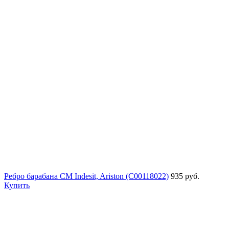
Ребро барабана СМ Indesit, Ariston (C00118022)
935 руб.
Купить