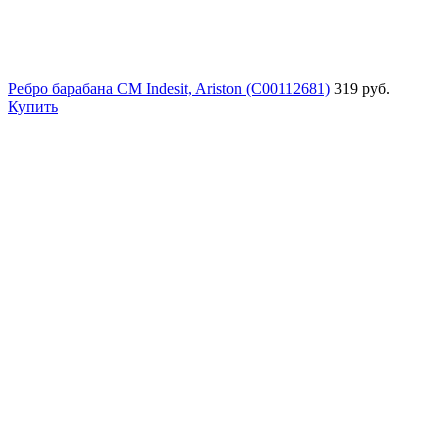
Ребро барабана СМ Indesit, Ariston (C00112681)
319 руб.
Купить