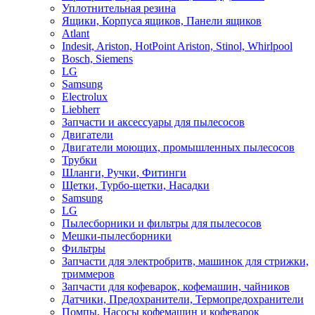
Уплотнительная резина
Ящики, Корпуса ящиков, Панели ящиков
Atlant
Indesit, Ariston, HotPoint Ariston, Stinol, Whirlpool
Bosch, Siemens
LG
Samsung
Electrolux
Liebherr
Запчасти и аксессуары для пылесосов
Двигатели
Двигатели моющих, промышленных пылесосов
Трубки
Шланги, Ручки, Фитинги
Щетки, Турбо-щетки, Насадки
Samsung
LG
Пылесборники и фильтры для пылесосов
Мешки-пылесборники
Фильтры
Запчасти для электробритв, машинок для стрижки,
триммеров
Запчасти для кофеварок, кофемашин, чайников
Датчики, Предохранители, Термопредохранители
Помпы, Насосы кофемашин и кофеварок