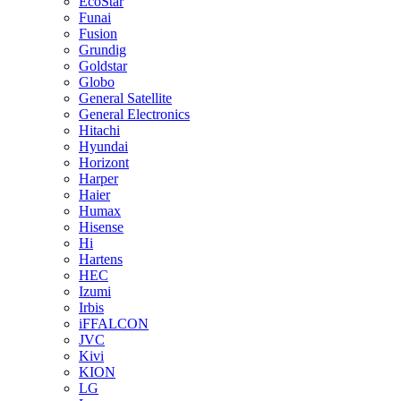
EcoStar
Funai
Fusion
Grundig
Goldstar
Globo
General Satellite
General Electronics
Hitachi
Hyundai
Horizont
Harper
Haier
Humax
Hisense
Hi
Hartens
HEC
Izumi
Irbis
iFFALCON
JVC
Kivi
KION
LG