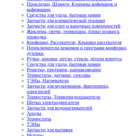
Прокладки, Шланги, Клапаны кофеварок и
кофемашин
Средства для ухода, бытовая химия
Запчасти для климатической техники
Запчасти для плит и варочных поверхностей
Жиклеры, свечи, термопары, блоки розжига,
проводка
Конфорки, Рассекатели, Крышки рассекателя
Переключатели режимов и программ конфорки,
духовки
Ручки, кнопки, петли, стекла, детали корпуса
Средства для ухода, бытовая химия
Решетки, противни, направляющие
Термостаты, датчики, сенсоры
ТЭНы, Нагреватели
Запчасти для мультиварок, фритюрниц,
аэрогрилей
Термостаты, Термопредохранители
Щетки электродвигателя
Запчасти для водонагревателей
Аноды
Термостаты
ТЭНы
Запчасти для вытяжек
Моторы