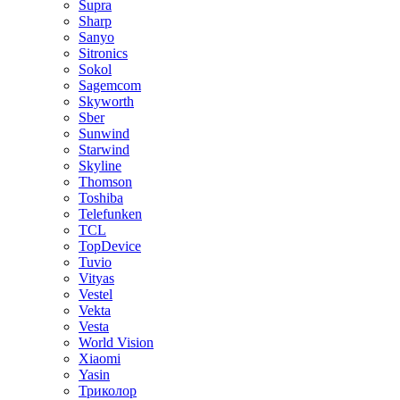
Supra
Sharp
Sanyo
Sitronics
Sokol
Sagemcom
Skyworth
Sber
Sunwind
Starwind
Skyline
Thomson
Toshiba
Telefunken
TCL
TopDevice
Tuvio
Vityas
Vestel
Vekta
Vesta
World Vision
Xiaomi
Yasin
Триколор