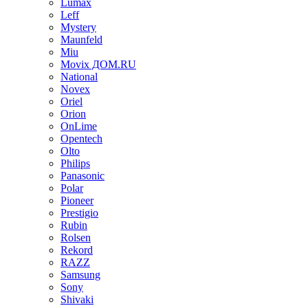
Lumax
Leff
Mystery
Maunfeld
Miu
Movix ДОМ.RU
National
Novex
Oriel
Orion
OnLime
Opentech
Olto
Philips
Panasonic
Polar
Pioneer
Prestigio
Rubin
Rolsen
Rekord
RAZZ
Samsung
Sony
Shivaki