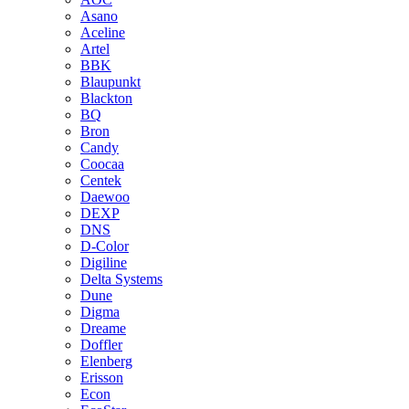
Asano
Aceline
Artel
BBK
Blaupunkt
Blackton
BQ
Bron
Candy
Coocaa
Centek
Daewoo
DEXP
DNS
D-Color
Digiline
Delta Systems
Dune
Digma
Dreame
Doffler
Elenberg
Erisson
Econ