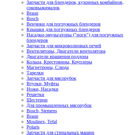
Запчасти для блендеров, кухонных комбайнов,
соковыжималок
Braun
Bosch
Венчики для погружных блендеров
Крышки для погружных блендеров
Насадки-эмульгаторы ("ноги") для погружных
блендеров
Запчасти для микроволновых печей
Вентиляторы, Двигатели вентилятора
Двигатели вращения поддона
Кольца, Крестовины, Коуплеры
Магнетроны, Слюда
Тарелки
Запчасти для мясорубок
Втулки, Муфты
Ножи, Насадки
Решетки
Шестерни
Для промышленных мясорубок
Bosch, Siemens
Braun
Moulinex, Tefal
Polaris
Запчасти для стиральных машин