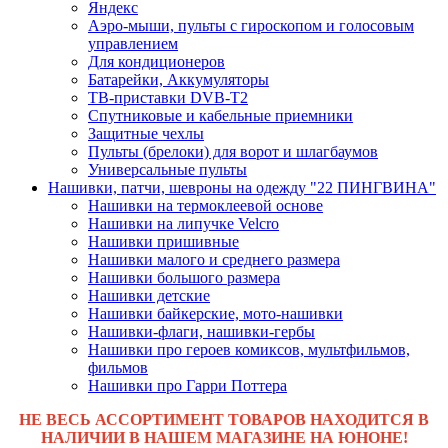
Яндекс
Аэро-мыши, пульты с гироскопом и голосовым
управлением
Для кондиционеров
Батарейки, Аккумуляторы
ТВ-приставки DVB-T2
Спутниковые и кабельные приемники
Защитные чехлы
Пульты (брелоки) для ворот и шлагбаумов
Универсальные пульты
Нашивки, патчи, шевроны на одежду "22 ПИНГВИНА"
Нашивки на термоклеевой основе
Нашивки на липучке Velcro
Нашивки пришивные
Нашивки малого и среднего размера
Нашивки большого размера
Нашивки детские
Нашивки байкерские, мото-нашивки
Нашивки-флаги, нашивки-гербы
Нашивки про героев комиксов, мультфильмов,
фильмов
Нашивки про Гарри Поттера
НЕ ВЕСЬ АССОРТИМЕНТ ТОВАРОВ НАХОДИТСЯ В
НАЛИЧИИ В НАШЕМ МАГАЗИНЕ НА ЮНОНЕ!