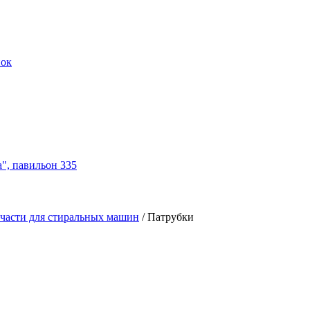
нок
а", павильон 335
части для стиральных машин
/
Патрубки