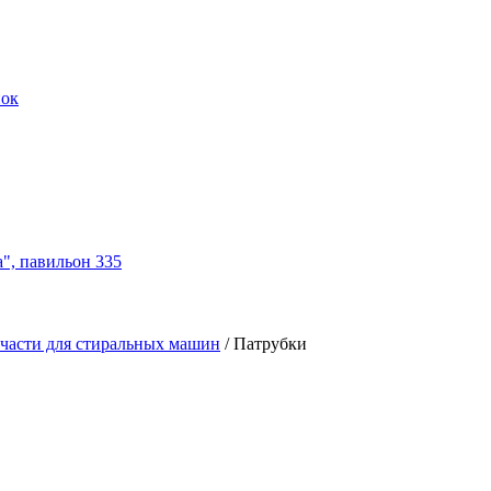
нок
а", павильон 335
части для стиральных машин
/
Патрубки