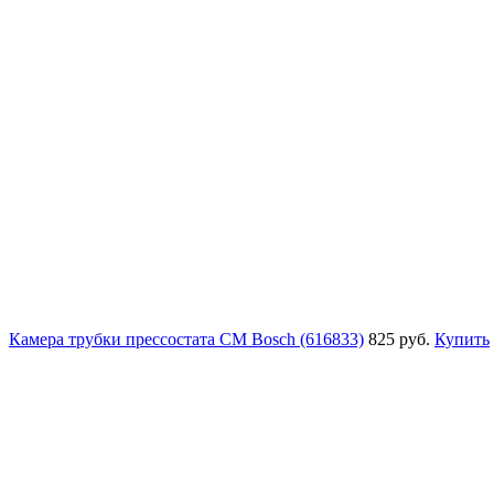
Камера трубки прессостата СМ Bosch (616833)
825 руб.
Купить