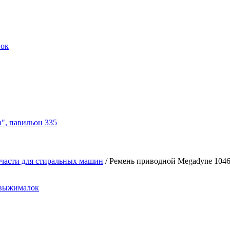
нок
а", павильон 335
части для стиральных машин
/
Ремень приводной Megadyne 104
овыжималок