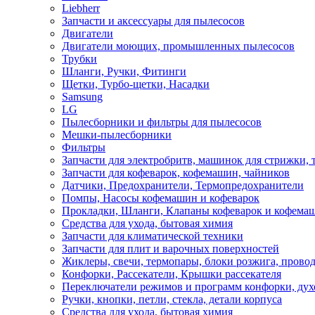
Liebherr
Запчасти и аксессуары для пылесосов
Двигатели
Двигатели моющих, промышленных пылесосов
Трубки
Шланги, Ручки, Фитинги
Щетки, Турбо-щетки, Насадки
Samsung
LG
Пылесборники и фильтры для пылесосов
Мешки-пылесборники
Фильтры
Запчасти для электробритв, машинок для стрижки,
Запчасти для кофеварок, кофемашин, чайников
Датчики, Предохранители, Термопредохранители
Помпы, Насосы кофемашин и кофеварок
Прокладки, Шланги, Клапаны кофеварок и кофема
Средства для ухода, бытовая химия
Запчасти для климатической техники
Запчасти для плит и варочных поверхностей
Жиклеры, свечи, термопары, блоки розжига, прово
Конфорки, Рассекатели, Крышки рассекателя
Переключатели режимов и программ конфорки, дух
Ручки, кнопки, петли, стекла, детали корпуса
Средства для ухода, бытовая химия