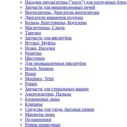
Насадки-эмульгаторы ("ноги") для погружных блен
Запчасти для микроволновых печей
Вентиляторы, Двигатели вентилятора
Двигатели вращения поддона
Кольца, Крестовины, Коуплеры
Магнетроны, Слюда
Тарелки
Запчасти для мясорубок
Втулки, Муфты
Ножи, Насадки
Решетки
Шестерни
Для промышленных мясорубок
Bosch, Siemens
Braun
Moulinex, Tefal
Polaris
Запчасти для стиральных машин
Амортизаторы, Пальцы
Блокировки люка
Клапаны
Средства для ухода, бытовая химия
Манжеты люка
Подшипники
Ремни приводные