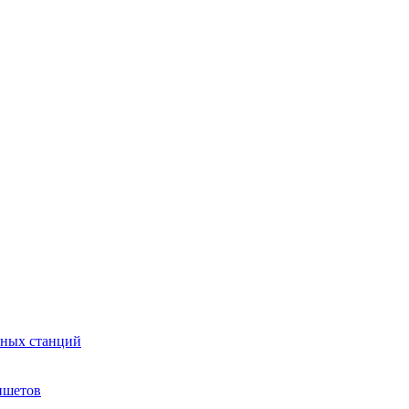
сных станций
ншетов