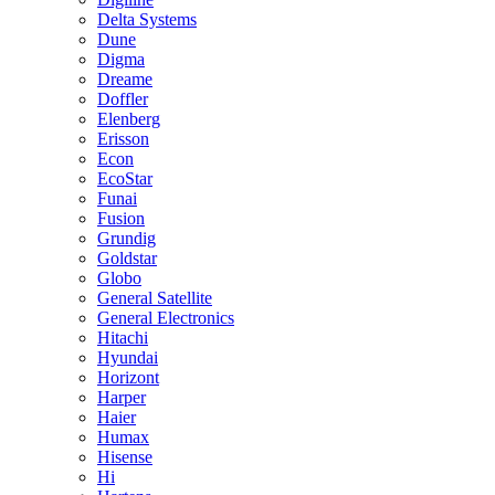
Delta Systems
Dune
Digma
Dreame
Doffler
Elenberg
Erisson
Econ
EcoStar
Funai
Fusion
Grundig
Goldstar
Globo
General Satellite
General Electronics
Hitachi
Hyundai
Horizont
Harper
Haier
Humax
Hisense
Hi