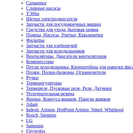
Сальники
Сливные насосы
ТЭНы
Щетки электродвигателя
Запчасти для посудомоечных машин
Средства для ухода, бытовая химия
Помпы, Насосы, Улитки, Крыльчатки
Фильтры
Запчасти для хлебопечей
Запчасти для холодильников
Вентиляторы, Двигатели вентиляторов
Компрессоры
Петли холодильника, Кронштейны для навески фас
Полки, Полки-балконы, Ограничители
Ручки
Терморегуляторы
Термореле, Пусковые реле, Реле, Датчики
Уплотнительная резина
Ящики, Корпуса ящиков, Панели ящиков
Atlant
Indesit, Ariston, HotPoint Ariston, Stinol, Whirlpool
Bosch, Siemens
LG
Samsung
Electrolux