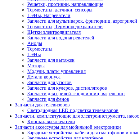
Решетки, противни, направляющие
Термостаты, датчики, сенсоры
ТЭНы, Нагреватели
Запчасти для мультиварок, фритюрниц, аэрогрилей
Термостаты, Термопредохранители
Щетки электродвигателя
Запчасти для водонагревателей
Аноды
Термостаты
ТЭНы
Запчасти для вытяжек
Моторы
Модули, платы управления
Детали корпуса
Запчасти для утюгов
Запчасти для кулеров, дистилляторов
Запчасти для грилей, сэндвичниц, вафельниц
Запчасти для фенов
Запчасти для телевизоров
Светодиодная LED подсветка телевизоров
Запчасти, комплектующие для электроинструмента, насо
Кнопки, выключатели
Запчасти аксессуары для мобильной электроники
Зарядные устройства, кабели для смартфонов и пла
Зарядные устройства для ноутбуков