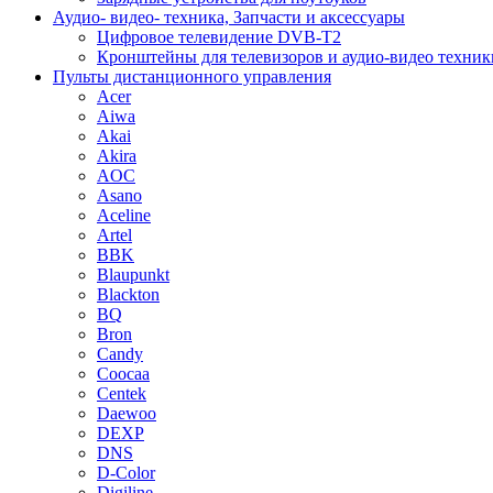
Аудио- видео- техника, Запчасти и аксессуары
Цифровое телевидение DVB-T2
Кронштейны для телевизоров и аудио-видео техник
Пульты дистанционного управления
Acer
Aiwa
Akai
Akira
AOC
Asano
Aceline
Artel
BBK
Blaupunkt
Blackton
BQ
Bron
Candy
Coocaa
Centek
Daewoo
DEXP
DNS
D-Color
Digiline