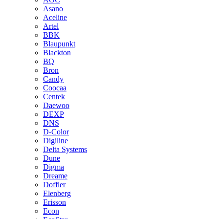
Asano
Aceline
Artel
BBK
Blaupunkt
Blackton
BQ
Bron
Candy
Coocaa
Centek
Daewoo
DEXP
DNS
D-Color
Digiline
Delta Systems
Dune
Digma
Dreame
Doffler
Elenberg
Erisson
Econ