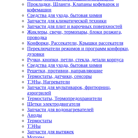
Прокладки, Шланги, Клапаны кофеварок и
кофемашин
Средства для ухода, бытовая химия
Запчасти для климатической техники
Запчасти для плит и варочных поверхностей
Жиклеры, свечи, термопары, блоки розжига,
проводка
Конфорки, Рассекатели, Крышки рассекателя
Переключатели режимов и программ конфорки,
духовки
Ручки, кнопки, петли, стекла, детали корпуса
Средства для ухода, бытовая химия
Решетки, противни, направляющие
Термостаты, датчики, сенсоры
ТЭНы, Нагреватели
Запчасти для мультиварок, фритюрниц,
аэрогрилей
Термостаты, Термопредохранители
Щетки электродвигателя
Запчасти для водонагревателей
Аноды
Термостаты
ТЭНы
Запчасти для вытяжек
Моторы