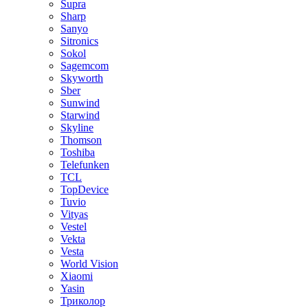
Supra
Sharp
Sanyo
Sitronics
Sokol
Sagemcom
Skyworth
Sber
Sunwind
Starwind
Skyline
Thomson
Toshiba
Telefunken
TCL
TopDevice
Tuvio
Vityas
Vestel
Vekta
Vesta
World Vision
Xiaomi
Yasin
Триколор