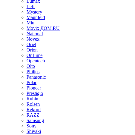
Lumax
Leff
Mystery
Maunfeld
Miu
Movix ДОМ.RU
National
Novex
Oriel
Orion
OnLime
Opentech
Olto
Philips
Panasonic
Polar
Pioneer
Prestigio
Rubin
Rolsen
Rekord
RAZZ
Samsung
Sony
Shivaki