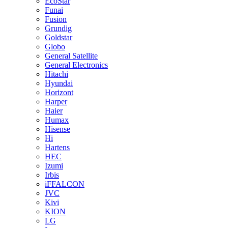
EcoStar
Funai
Fusion
Grundig
Goldstar
Globo
General Satellite
General Electronics
Hitachi
Hyundai
Horizont
Harper
Haier
Humax
Hisense
Hi
Hartens
HEC
Izumi
Irbis
iFFALCON
JVC
Kivi
KION
LG