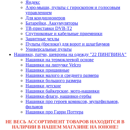
Яндекс
Аэро-мыши, пульты с гироскопом и голосовым
управлением
Для кондиционеров
Батарейки, Аккумуляторы
ТВ-приставки DVB-T2
Спутниковые и кабельные приемники
Защитные чехлы
Пульты (брелоки) для ворот и шлагбаумов
Универсальные пульты
Нашивки, патчи, шевроны на одежду "22 ПИНГВИНА"
Нашивки на термоклеевой основе
Нашивки на липучке Velcro
Нашивки пришивные
Нашивки малого и среднего размера
Нашивки большого размера
Нашивки детские
Нашивки байкерские, мото-нашивки
Нашивки-флаги, нашивки-гербы
Нашивки про героев комиксов, мультфильмов,
фильмов
Нашивки про Гарри Поттера
НЕ ВЕСЬ АССОРТИМЕНТ ТОВАРОВ НАХОДИТСЯ В
НАЛИЧИИ В НАШЕМ МАГАЗИНЕ НА ЮНОНЕ!