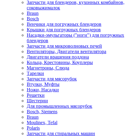
Запчасти для блендеров, кухонных комбайнов,
соковыжималок
Braun
Bosch
Венчики для погружных блендеров
Крышки для погружных блендеров
Насадки-эмульгаторы ("ноги") для погружных
блендеров
Запчасти для микроволновых печей
Вентиляторы, Двигатели вентилятора
Двигатели вращения поддона
Кольца, Крестовины, Коуплеры
Магнетроны, Слюда
Тарелки
Запчасти для мясорубок
Втулки, Муфты
Ножи, Насадки
Решетки
Шестерни
Для промышленных мясорубок
Bosch, Siemens
Braun
Moulinex, Tefal
Polaris
Запчасти для стиральных машин