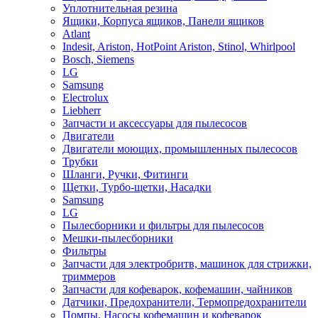
Уплотнительная резина
Ящики, Корпуса ящиков, Панели ящиков
Atlant
Indesit, Ariston, HotPoint Ariston, Stinol, Whirlpool
Bosch, Siemens
LG
Samsung
Electrolux
Liebherr
Запчасти и аксессуары для пылесосов
Двигатели
Двигатели моющих, промышленных пылесосов
Трубки
Шланги, Ручки, Фитинги
Щетки, Турбо-щетки, Насадки
Samsung
LG
Пылесборники и фильтры для пылесосов
Мешки-пылесборники
Фильтры
Запчасти для электробритв, машинок для стрижки,
триммеров
Запчасти для кофеварок, кофемашин, чайников
Датчики, Предохранители, Термопредохранители
Помпы, Насосы кофемашин и кофеварок