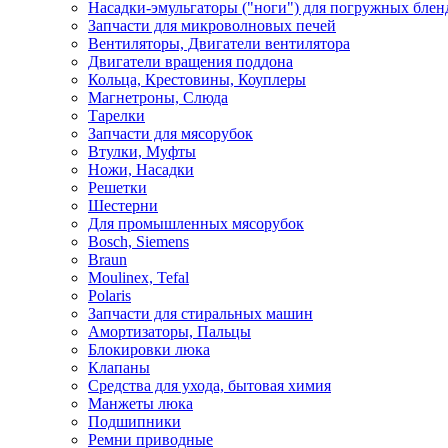
Насадки-эмульгаторы ("ноги") для погружных блен
Запчасти для микроволновых печей
Вентиляторы, Двигатели вентилятора
Двигатели вращения поддона
Кольца, Крестовины, Коуплеры
Магнетроны, Слюда
Тарелки
Запчасти для мясорубок
Втулки, Муфты
Ножи, Насадки
Решетки
Шестерни
Для промышленных мясорубок
Bosch, Siemens
Braun
Moulinex, Tefal
Polaris
Запчасти для стиральных машин
Амортизаторы, Пальцы
Блокировки люка
Клапаны
Средства для ухода, бытовая химия
Манжеты люка
Подшипники
Ремни приводные