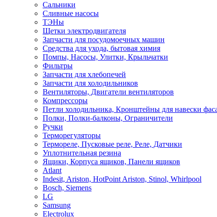
Сальники
Сливные насосы
ТЭНы
Щетки электродвигателя
Запчасти для посудомоечных машин
Средства для ухода, бытовая химия
Помпы, Насосы, Улитки, Крыльчатки
Фильтры
Запчасти для хлебопечей
Запчасти для холодильников
Вентиляторы, Двигатели вентиляторов
Компрессоры
Петли холодильника, Кронштейны для навески фас
Полки, Полки-балконы, Ограничители
Ручки
Терморегуляторы
Термореле, Пусковые реле, Реле, Датчики
Уплотнительная резина
Ящики, Корпуса ящиков, Панели ящиков
Atlant
Indesit, Ariston, HotPoint Ariston, Stinol, Whirlpool
Bosch, Siemens
LG
Samsung
Electrolux