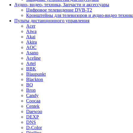
Аудио- видео- техника, Запчасти и аксессуары
Цифровое телевидение DVB-T2
Кронштейны для телевизоров и аудио-видео техник
Пульты дистанционного управления
Acer
Aiwa
Akai
Akira
AOC
Asano
Aceline
Artel
BBK
Blaupunkt
Blackton
BQ
Bron
Candy
Coocaa
Centek
Daewoo
DEXP
DNS
D-Color
Digiline