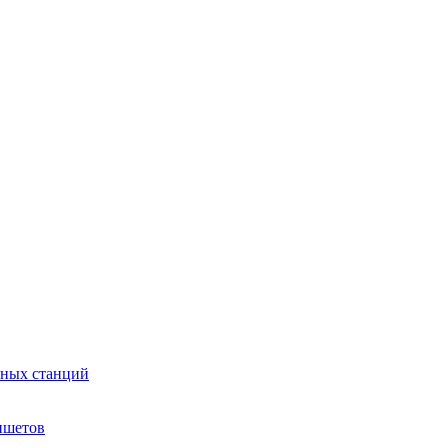
сных станций
ншетов