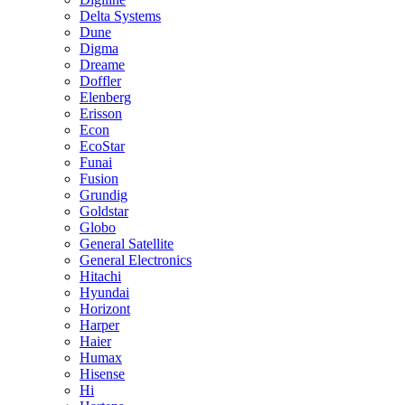
Delta Systems
Dune
Digma
Dreame
Doffler
Elenberg
Erisson
Econ
EcoStar
Funai
Fusion
Grundig
Goldstar
Globo
General Satellite
General Electronics
Hitachi
Hyundai
Horizont
Harper
Haier
Humax
Hisense
Hi