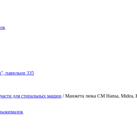
нок
а", павильон 335
части для стиральных машин
/
Манжета люка СМ Hansa, Midea, K
овыжималок