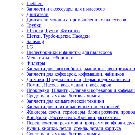
Liebherr
Запчасти и аксессуары для пылесосов
Двигатели
Двигатели моющих, промышленных пылесосов
Трубки
Шланги, Ручки, Фитинги
Щетки, Турбо-щетки, Насадки
Samsung
LG
Пылесборники и фильтры для пылесосов
Мешки-пылесборники
Фильтры
Запчасти для электробритв, машинок для стрижки,
Запчасти для кофеварок, кофемашин, чайников
Датчики, Предохранители, Термопредохранители
Помпы, Насосы кофемашин и кофеварок
Прокладки, Шланги, Клапаны кофеварок и кофема
Средства для ухода, бытовая химия
Запчасти для климатической техники
Запчасти для плит и варочных поверхностей
Жиклеры, свечи, термопары, блоки розжига, прово
Конфорки, Рассекатели, Крышки рассекателя
Переключатели режимов и программ конфорки, дух
Ручки, кнопки, петли, стекла, детали корпуса
Средства для ухода, бытовая химия