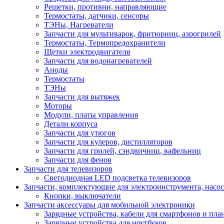
Решетки, противни, направляющие
Термостаты, датчики, сенсоры
ТЭНы, Нагреватели
Запчасти для мультиварок, фритюрниц, аэрогрилей
Термостаты, Термопредохранители
Щетки электродвигателя
Запчасти для водонагревателей
Аноды
Термостаты
ТЭНы
Запчасти для вытяжек
Моторы
Модули, платы управления
Детали корпуса
Запчасти для утюгов
Запчасти для кулеров, дистилляторов
Запчасти для грилей, сэндвичниц, вафельниц
Запчасти для фенов
Запчасти для телевизоров
Светодиодная LED подсветка телевизоров
Запчасти, комплектующие для электроинструмента, насо
Кнопки, выключатели
Запчасти аксессуары для мобильной электроники
Зарядные устройства, кабели для смартфонов и пла
Зарядные устройства для ноутбуков