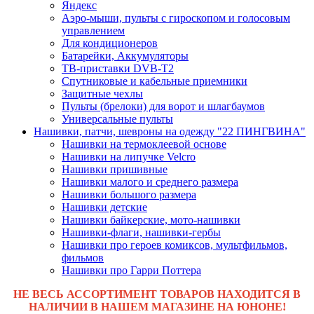
Яндекс
Аэро-мыши, пульты с гироскопом и голосовым
управлением
Для кондиционеров
Батарейки, Аккумуляторы
ТВ-приставки DVB-T2
Спутниковые и кабельные приемники
Защитные чехлы
Пульты (брелоки) для ворот и шлагбаумов
Универсальные пульты
Нашивки, патчи, шевроны на одежду "22 ПИНГВИНА"
Нашивки на термоклеевой основе
Нашивки на липучке Velcro
Нашивки пришивные
Нашивки малого и среднего размера
Нашивки большого размера
Нашивки детские
Нашивки байкерские, мото-нашивки
Нашивки-флаги, нашивки-гербы
Нашивки про героев комиксов, мультфильмов,
фильмов
Нашивки про Гарри Поттера
НЕ ВЕСЬ АССОРТИМЕНТ ТОВАРОВ НАХОДИТСЯ В
НАЛИЧИИ В НАШЕМ МАГАЗИНЕ НА ЮНОНЕ!