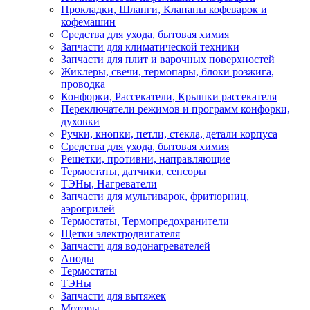
Прокладки, Шланги, Клапаны кофеварок и
кофемашин
Средства для ухода, бытовая химия
Запчасти для климатической техники
Запчасти для плит и варочных поверхностей
Жиклеры, свечи, термопары, блоки розжига,
проводка
Конфорки, Рассекатели, Крышки рассекателя
Переключатели режимов и программ конфорки,
духовки
Ручки, кнопки, петли, стекла, детали корпуса
Средства для ухода, бытовая химия
Решетки, противни, направляющие
Термостаты, датчики, сенсоры
ТЭНы, Нагреватели
Запчасти для мультиварок, фритюрниц,
аэрогрилей
Термостаты, Термопредохранители
Щетки электродвигателя
Запчасти для водонагревателей
Аноды
Термостаты
ТЭНы
Запчасти для вытяжек
Моторы