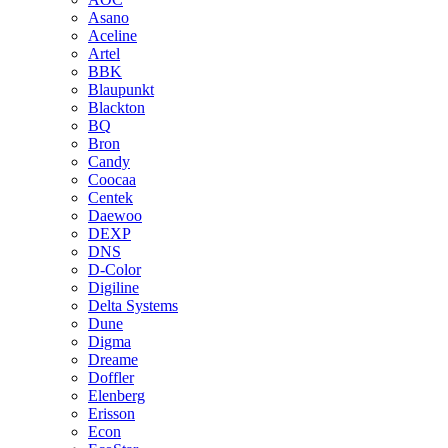
Asano
Aceline
Artel
BBK
Blaupunkt
Blackton
BQ
Bron
Candy
Coocaa
Centek
Daewoo
DEXP
DNS
D-Color
Digiline
Delta Systems
Dune
Digma
Dreame
Doffler
Elenberg
Erisson
Econ