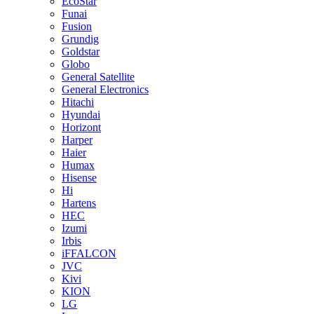
EcoStar
Funai
Fusion
Grundig
Goldstar
Globo
General Satellite
General Electronics
Hitachi
Hyundai
Horizont
Harper
Haier
Humax
Hisense
Hi
Hartens
HEC
Izumi
Irbis
iFFALCON
JVC
Kivi
KION
LG