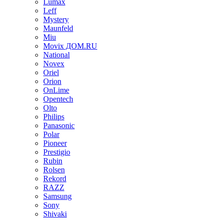
Lumax
Leff
Mystery
Maunfeld
Miu
Movix ДОМ.RU
National
Novex
Oriel
Orion
OnLime
Opentech
Olto
Philips
Panasonic
Polar
Pioneer
Prestigio
Rubin
Rolsen
Rekord
RAZZ
Samsung
Sony
Shivaki