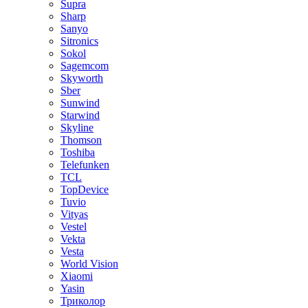
Supra
Sharp
Sanyo
Sitronics
Sokol
Sagemcom
Skyworth
Sber
Sunwind
Starwind
Skyline
Thomson
Toshiba
Telefunken
TCL
TopDevice
Tuvio
Vityas
Vestel
Vekta
Vesta
World Vision
Xiaomi
Yasin
Триколор