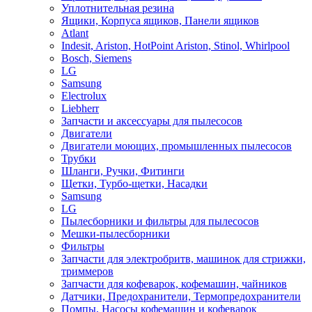
Уплотнительная резина
Ящики, Корпуса ящиков, Панели ящиков
Atlant
Indesit, Ariston, HotPoint Ariston, Stinol, Whirlpool
Bosch, Siemens
LG
Samsung
Electrolux
Liebherr
Запчасти и аксессуары для пылесосов
Двигатели
Двигатели моющих, промышленных пылесосов
Трубки
Шланги, Ручки, Фитинги
Щетки, Турбо-щетки, Насадки
Samsung
LG
Пылесборники и фильтры для пылесосов
Мешки-пылесборники
Фильтры
Запчасти для электробритв, машинок для стрижки,
триммеров
Запчасти для кофеварок, кофемашин, чайников
Датчики, Предохранители, Термопредохранители
Помпы, Насосы кофемашин и кофеварок