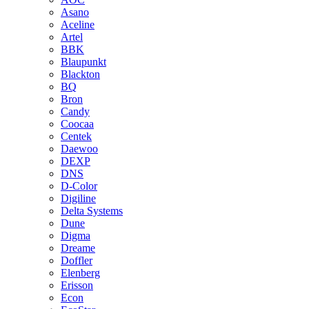
Asano
Aceline
Artel
BBK
Blaupunkt
Blackton
BQ
Bron
Candy
Coocaa
Centek
Daewoo
DEXP
DNS
D-Color
Digiline
Delta Systems
Dune
Digma
Dreame
Doffler
Elenberg
Erisson
Econ