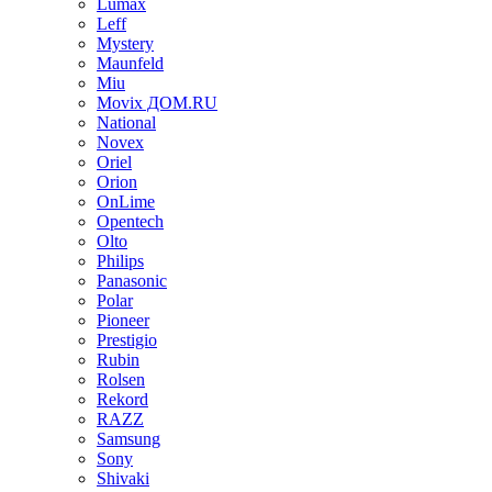
Lumax
Leff
Mystery
Maunfeld
Miu
Movix ДОМ.RU
National
Novex
Oriel
Orion
OnLime
Opentech
Olto
Philips
Panasonic
Polar
Pioneer
Prestigio
Rubin
Rolsen
Rekord
RAZZ
Samsung
Sony
Shivaki