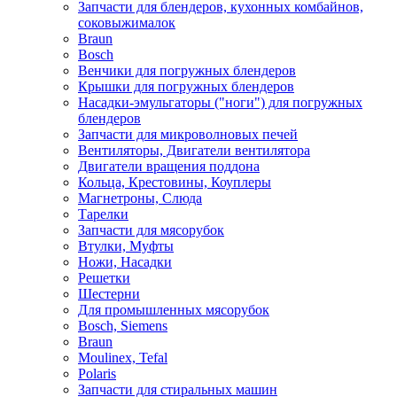
Запчасти для блендеров, кухонных комбайнов,
соковыжималок
Braun
Bosch
Венчики для погружных блендеров
Крышки для погружных блендеров
Насадки-эмульгаторы ("ноги") для погружных
блендеров
Запчасти для микроволновых печей
Вентиляторы, Двигатели вентилятора
Двигатели вращения поддона
Кольца, Крестовины, Коуплеры
Магнетроны, Слюда
Тарелки
Запчасти для мясорубок
Втулки, Муфты
Ножи, Насадки
Решетки
Шестерни
Для промышленных мясорубок
Bosch, Siemens
Braun
Moulinex, Tefal
Polaris
Запчасти для стиральных машин