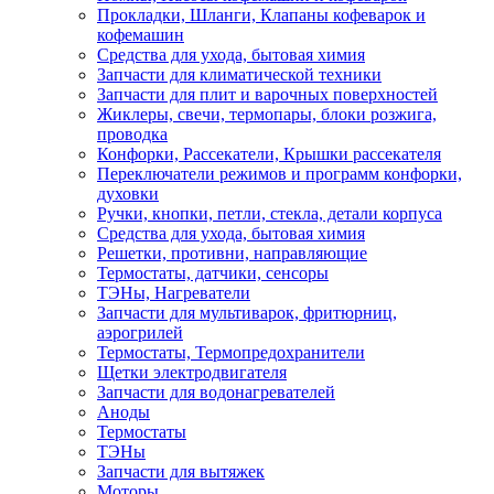
Прокладки, Шланги, Клапаны кофеварок и
кофемашин
Средства для ухода, бытовая химия
Запчасти для климатической техники
Запчасти для плит и варочных поверхностей
Жиклеры, свечи, термопары, блоки розжига,
проводка
Конфорки, Рассекатели, Крышки рассекателя
Переключатели режимов и программ конфорки,
духовки
Ручки, кнопки, петли, стекла, детали корпуса
Средства для ухода, бытовая химия
Решетки, противни, направляющие
Термостаты, датчики, сенсоры
ТЭНы, Нагреватели
Запчасти для мультиварок, фритюрниц,
аэрогрилей
Термостаты, Термопредохранители
Щетки электродвигателя
Запчасти для водонагревателей
Аноды
Термостаты
ТЭНы
Запчасти для вытяжек
Моторы