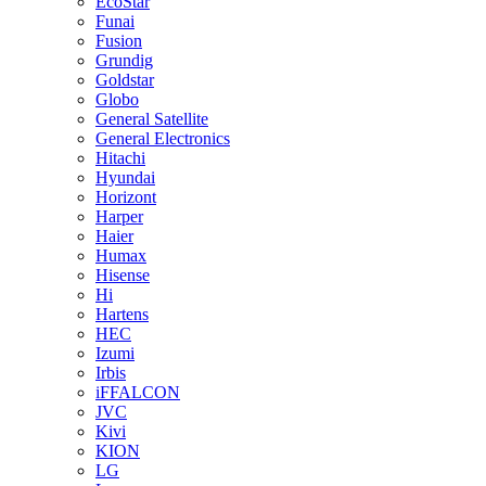
EcoStar
Funai
Fusion
Grundig
Goldstar
Globo
General Satellite
General Electronics
Hitachi
Hyundai
Horizont
Harper
Haier
Humax
Hisense
Hi
Hartens
HEC
Izumi
Irbis
iFFALCON
JVC
Kivi
KION
LG