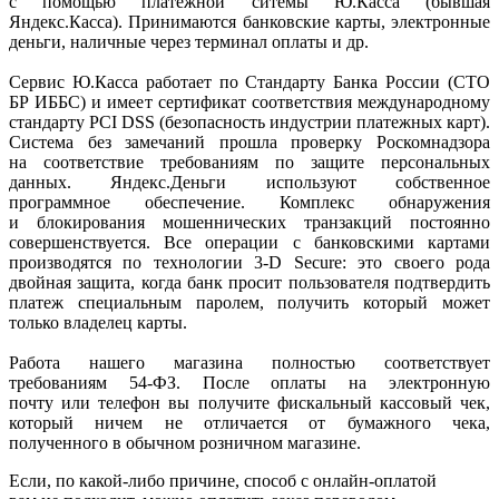
с помощью платежной ситемы Ю.Касса
(бывшая
Яндекс.Касса). Принимаются банковские карты, электронные
деньги, наличные через терминал оплаты и др.
Сервис Ю.Касса работает по Стандарту Банка России
(СТО
БР ИББС) и имеет сертификат соответствия международному
стандарту PCI DSS
(безопасность
индустрии платежных карт).
Система без замечаний прошла проверку Роскомнадзора
на соответствие требованиям по защите персональных
данных. Яндекс.Деньги используют собственное
программное обеспечение. Комплекс обнаружения
и блокирования мошеннических транзакций постоянно
совершенствуется. Все операции с банковскими картами
производятся по технологии 3-D Secure: это своего рода
двойная защита, когда банк просит пользователя подтвердить
платеж специальным паролем, получить который может
только владелец карты.
Работа нашего магазина полностью соответствует
требованиям 54-ФЗ. После оплаты на электронную
почту или телефон вы получите фискальный кассовый чек,
который ничем не отличается от бумажного чека,
полученного в обычном розничном магазине.
Если, по
какой-либо
причине, способ с онлайн-оплатой