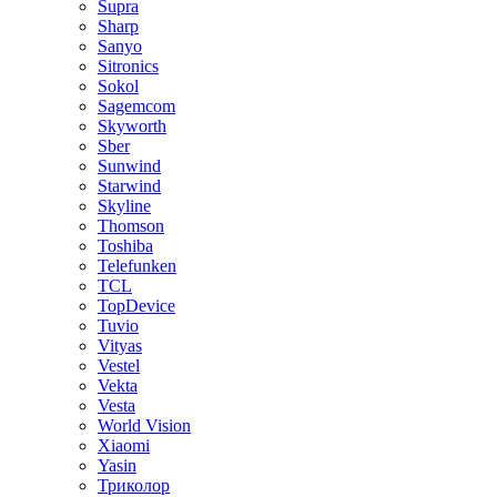
Supra
Sharp
Sanyo
Sitronics
Sokol
Sagemcom
Skyworth
Sber
Sunwind
Starwind
Skyline
Thomson
Toshiba
Telefunken
TCL
TopDevice
Tuvio
Vityas
Vestel
Vekta
Vesta
World Vision
Xiaomi
Yasin
Триколор