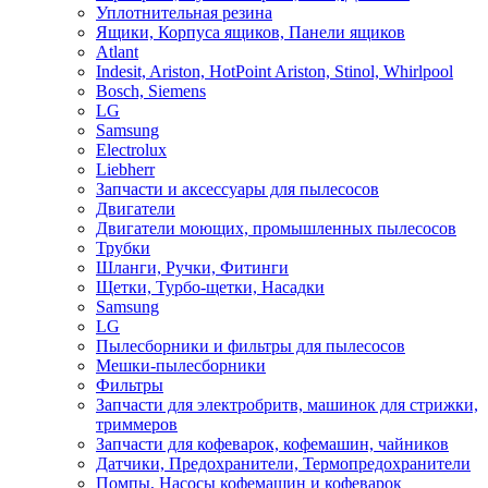
Уплотнительная резина
Ящики, Корпуса ящиков, Панели ящиков
Atlant
Indesit, Ariston, HotPoint Ariston, Stinol, Whirlpool
Bosch, Siemens
LG
Samsung
Electrolux
Liebherr
Запчасти и аксессуары для пылесосов
Двигатели
Двигатели моющих, промышленных пылесосов
Трубки
Шланги, Ручки, Фитинги
Щетки, Турбо-щетки, Насадки
Samsung
LG
Пылесборники и фильтры для пылесосов
Мешки-пылесборники
Фильтры
Запчасти для электробритв, машинок для стрижки,
триммеров
Запчасти для кофеварок, кофемашин, чайников
Датчики, Предохранители, Термопредохранители
Помпы, Насосы кофемашин и кофеварок