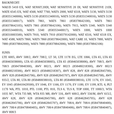
BAUKNECHT:
WAE/D 5410 EX, WAT SENSIT.20DI, WAT SENSITIVE 20 DI, WAT SENSITIVE 21DI,
WATE 6545 EX, WAT 4568, WAT 7760, WATS 2000, WAT 6518, WATS 5130, WATS 5130
(858351340006), WATS 5130 (858351340010), WATS 5130 (858351340016), WATS 5130
(858351340017), WATS 7861, WATS 7861 (858378642100), WATS 7861
(858378642105), WATS 7861 (858378642106), WATS 7915, WATS 5340, WATS 5340
(858353440010), WATS 5340 (858353440017), WATS 1000, WATS 1000
(858310003500), WATS 7910, WATS 7910 (858379142000), WAT 6516, WAT 6518 EX,
WAT 4588, WATS 7860, WATS 7860 (858378642000), WAT CARE 10, WATS 7880, WATS
7880 (858378842000), WATS 7880 (858378842006), WATS 7880 (858378842106)
IGNIS:
LTE 6005, AWV 508/2, AWV 708/2, LT 50, LTE 1178 EG, LTE 1066, LTA 65, LTA 65
(858465038000), LTA 65 (858465038005), LTA 65 (858465038006), AWV 708/3, AWV
708/3 (858470840300), AWV 802/3, AWV 802/3 (858480218300), AWV 802/3
(858480218306), AWV 802/3 (858480218307), AWV 828, AWV 828 (858482845700),
AWV 828 (858482845706), AWV 828 (858482845707), AWV 828 (858482845708), AWV
935/2, LTA 80, LTA 80 (858480038010), LTA 80 (858480038016), LTE 1176, EV 1045,
EV 1045 (858410429500), EV 1046, EV 1166, EV 1170, EV 1180, EV 1199, KTL 6, PLT
1170 WA, PTL 1010, PTL 1100, PTL 810, TLS 6, TLS 8, TOP 1000, TT 1000/3, WTA
1035 M7, WTA 735 M8, WTA 935 M8, AWV 516, AWV 600/2, AWV 556/M, AWV 615/2,
AWV 628, AWV 628 (858462845700), AWV 628 (858462845705), AWV 628
(858462845706), AWV 628 (858462845707), AWV 708/4, AWV 708/4 (858470840400),
AWV 708/4 (858470840405), AWV 708/4 (858470840406), AWV 708/4 (858470840407),
AWV 808/3