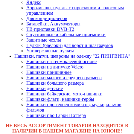
Яндекс
Аэро-мыши, пульты с гироскопом и голосовым
управлением
Для кондиционеров
Батарейки, Аккумуляторы
ТВ-приставки DVB-T2
Спутниковые и кабельные приемники
Защитные чехлы
Пульты (брелоки) для ворот и шлагбаумов
Универсальные пульты
Нашивки, патчи, шевроны на одежду "22 ПИНГВИНА"
Нашивки на термоклеевой основе
Нашивки на липучке Velcro
Нашивки пришивные
Нашивки малого и среднего размера
Нашивки большого размера
Нашивки детские
Нашивки байкерские, мото-нашивки
Нашивки-флаги, нашивки-гербы
Нашивки про героев комиксов, мультфильмов,
фильмов
Нашивки про Гарри Поттера
НЕ ВЕСЬ АССОРТИМЕНТ ТОВАРОВ НАХОДИТСЯ В
НАЛИЧИИ В НАШЕМ МАГАЗИНЕ НА ЮНОНЕ!