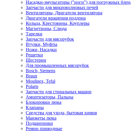
Насадки-эмульгаторы ("ноги") для погружных блен
Запчасти для микроволновых печей
Вентиляторы, Двигатели вентилятора
Двигатели вращения поддона
Кольца, Крестовины, Коуплеры
Магнетроны, Слюда
Тарелки
Запчасти для мясорубок
Втулки, Муфты
Ножи, Насадки
Решетки
Шестерни
Для промышленных мясорубок
Bosch, Siemens
Braun
Moulinex, Tefal
Polaris
Запчасти для стиральных машин
Амортизаторы, Пальцы
Блокировки люка
Клапаны
Средства для ухода, бытовая химия
Манжеты люка
Подшипники
Ремни приводные