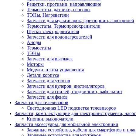
Решетки, противни, направляющие
Термостаты, датчики, сенсоры
ТЭНы, Нагреватели
Запчасти для мультиварок, фритюрниц, аэрогрилей
Термостаты, Термопредохранители
Щетки электродвигателя
Запчасти для водонагревателей
Аноды
Термостаты
ТЭНы
Запчасти для вытяжек
Моторы
Модули, платы управления
Детали корпуса
Запчасти для утюгов
Запчасти для кулеров, дистилляторов
Запчасти для грилей, сэндвичниц, вафельниц
Запчасти для фенов
Запчасти для телевизоров
Светодиодная LED подсветка телевизоров
Запчасти, комплектующие для электроинструмента, насо
Кнопки, выключатели
Запчасти аксессуары для мобильной электроники
Зарядные устройства, кабели для смартфонов и пла
Зарядные устройства для ноутбуков