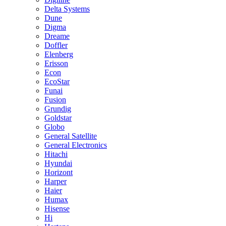
Delta Systems
Dune
Digma
Dreame
Doffler
Elenberg
Erisson
Econ
EcoStar
Funai
Fusion
Grundig
Goldstar
Globo
General Satellite
General Electronics
Hitachi
Hyundai
Horizont
Harper
Haier
Humax
Hisense
Hi