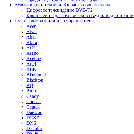
Аудио- видео- техника, Запчасти и аксессуары
Цифровое телевидение DVB-T2
Кронштейны для телевизоров и аудио-видео техник
Пульты дистанционного управления
Acer
Aiwa
Akai
Akira
AOC
Asano
Aceline
Artel
BBK
Blaupunkt
Blackton
BQ
Bron
Candy
Coocaa
Centek
Daewoo
DEXP
DNS
D-Color
Digiline