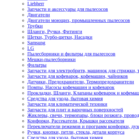
Liebherr
Запчасти и аксессуары для пылесосов
Двигатели
Двигатели моющих, промышленных пылесосов
Трубки
Шланги, Ручки, Фитинги
Щетки, Турбо-щетки, Насадки
Samsung
LG
Пылесборники и фильтры для пылесосов
Мешки-пылесборники
Фильтры
Запчасти для электробритв, машинок для стрижки,
Запчасти для кофеварок, кофемашин, чайников
Датчики, Предохранители, Термопредохранители
Помпы, Насосы кофемашин и кофеварок
Прокладки, Шланги, Клапаны кофеварок и кофема
Средства для ухода, бытовая химия
Запчасти для климатической техники
Запчасти для плит и варочных поверхностей
Жиклеры, свечи, термопары, блоки розжига, прово
Конфорки, Рассекатели, Крышки рассекателя
Переключатели режимов и программ конфорки, дух
Ручки, кнопки, петли, стекла, детали корпуса
Средства для ухода, бытовая химия