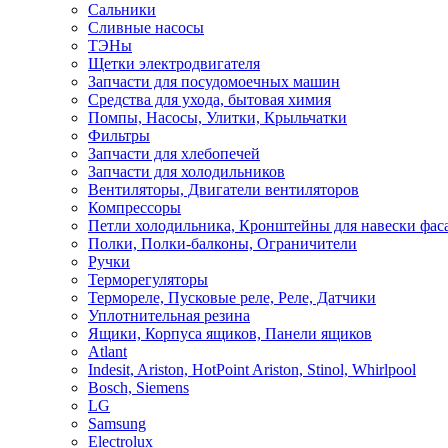
Сальники
Сливные насосы
ТЭНы
Щетки электродвигателя
Запчасти для посудомоечных машин
Средства для ухода, бытовая химия
Помпы, Насосы, Улитки, Крыльчатки
Фильтры
Запчасти для хлебопечей
Запчасти для холодильников
Вентиляторы, Двигатели вентиляторов
Компрессоры
Петли холодильника, Кронштейны для навески фас
Полки, Полки-балконы, Ограничители
Ручки
Терморегуляторы
Термореле, Пусковые реле, Реле, Датчики
Уплотнительная резина
Ящики, Корпуса ящиков, Панели ящиков
Atlant
Indesit, Ariston, HotPoint Ariston, Stinol, Whirlpool
Bosch, Siemens
LG
Samsung
Electrolux