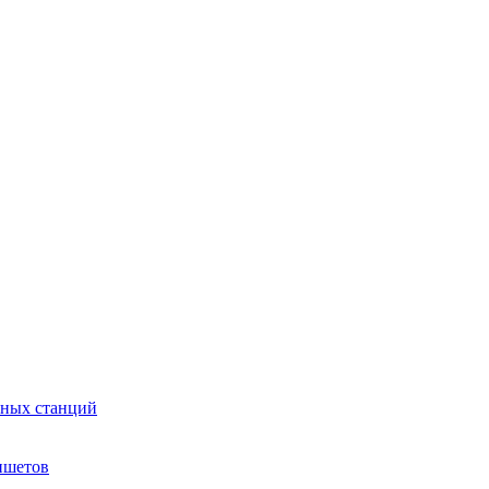
сных станций
ншетов