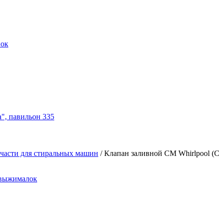
нок
а", павильон 335
части для стиральных машин
/
Клапан заливной СМ Whirlpool (
овыжималок