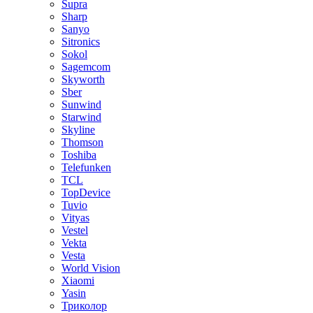
Supra
Sharp
Sanyo
Sitronics
Sokol
Sagemcom
Skyworth
Sber
Sunwind
Starwind
Skyline
Thomson
Toshiba
Telefunken
TCL
TopDevice
Tuvio
Vityas
Vestel
Vekta
Vesta
World Vision
Xiaomi
Yasin
Триколор