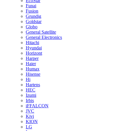
EcoStar
Funai
Fusion
Grundig
Goldstar
Globo
General Satellite
General Electronics
Hitachi
Hyundai
Horizont
Harper
Haier
Humax
Hisense
Hi
Hartens
HEC
Izumi
Irbis
iFFALCON
JVC
Kivi
KION
LG