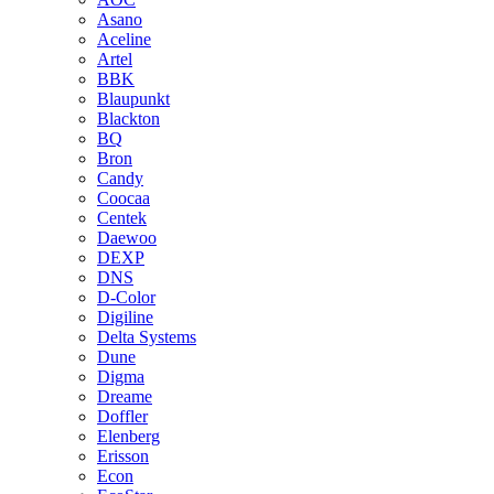
Asano
Aceline
Artel
BBK
Blaupunkt
Blackton
BQ
Bron
Candy
Coocaa
Centek
Daewoo
DEXP
DNS
D-Color
Digiline
Delta Systems
Dune
Digma
Dreame
Doffler
Elenberg
Erisson
Econ