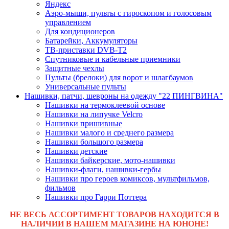
Яндекс
Аэро-мыши, пульты с гироскопом и голосовым
управлением
Для кондиционеров
Батарейки, Аккумуляторы
ТВ-приставки DVB-T2
Спутниковые и кабельные приемники
Защитные чехлы
Пульты (брелоки) для ворот и шлагбаумов
Универсальные пульты
Нашивки, патчи, шевроны на одежду "22 ПИНГВИНА"
Нашивки на термоклеевой основе
Нашивки на липучке Velcro
Нашивки пришивные
Нашивки малого и среднего размера
Нашивки большого размера
Нашивки детские
Нашивки байкерские, мото-нашивки
Нашивки-флаги, нашивки-гербы
Нашивки про героев комиксов, мультфильмов,
фильмов
Нашивки про Гарри Поттера
НЕ ВЕСЬ АССОРТИМЕНТ ТОВАРОВ НАХОДИТСЯ В
НАЛИЧИИ В НАШЕМ МАГАЗИНЕ НА ЮНОНЕ!