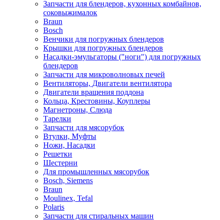
Запчасти для блендеров, кухонных комбайнов,
соковыжималок
Braun
Bosch
Венчики для погружных блендеров
Крышки для погружных блендеров
Насадки-эмульгаторы ("ноги") для погружных
блендеров
Запчасти для микроволновых печей
Вентиляторы, Двигатели вентилятора
Двигатели вращения поддона
Кольца, Крестовины, Коуплеры
Магнетроны, Слюда
Тарелки
Запчасти для мясорубок
Втулки, Муфты
Ножи, Насадки
Решетки
Шестерни
Для промышленных мясорубок
Bosch, Siemens
Braun
Moulinex, Tefal
Polaris
Запчасти для стиральных машин