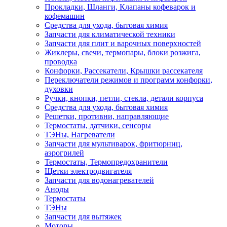
Прокладки, Шланги, Клапаны кофеварок и
кофемашин
Средства для ухода, бытовая химия
Запчасти для климатической техники
Запчасти для плит и варочных поверхностей
Жиклеры, свечи, термопары, блоки розжига,
проводка
Конфорки, Рассекатели, Крышки рассекателя
Переключатели режимов и программ конфорки,
духовки
Ручки, кнопки, петли, стекла, детали корпуса
Средства для ухода, бытовая химия
Решетки, противни, направляющие
Термостаты, датчики, сенсоры
ТЭНы, Нагреватели
Запчасти для мультиварок, фритюрниц,
аэрогрилей
Термостаты, Термопредохранители
Щетки электродвигателя
Запчасти для водонагревателей
Аноды
Термостаты
ТЭНы
Запчасти для вытяжек
Моторы