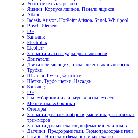
Уплотнительная резина
Ящики, Корпуса ящиков, Панели ящиков
Atlant
Indesit, Ariston, HotPoint Ariston, Stinol, Whirlpool
Bosch, Siemens
LG
Samsung
Electrolux
Liebherr
Запчасти и аксессуары для пылесосов
Двигатели
Двигатели моющих, промышленных пылесосов
Трубки
Шланги, Ручки, Фитинги
Щетки, Турбо-щетки, Насадки
Samsung
LG
Пылесборники и фильтры для пылесосов
Мешки-пылесборники
Фильтры
Запчасти для электробритв, машинок для стрижки,
триммеров
Запчасти для кофеварок, кофемашин, чайников
Датчики, Предохранители, Термопредохранители
Помпы, Насосы кофемашин и кофеварок