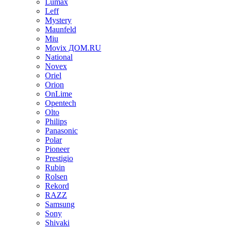
Lumax
Leff
Mystery
Maunfeld
Miu
Movix ДОМ.RU
National
Novex
Oriel
Orion
OnLime
Opentech
Olto
Philips
Panasonic
Polar
Pioneer
Prestigio
Rubin
Rolsen
Rekord
RAZZ
Samsung
Sony
Shivaki