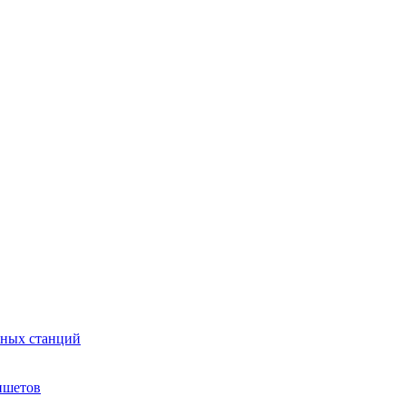
сных станций
ншетов