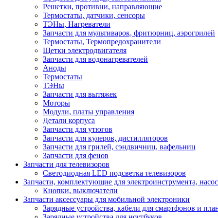
Решетки, противни, направляющие
Термостаты, датчики, сенсоры
ТЭНы, Нагреватели
Запчасти для мультиварок, фритюрниц, аэрогрилей
Термостаты, Термопредохранители
Щетки электродвигателя
Запчасти для водонагревателей
Аноды
Термостаты
ТЭНы
Запчасти для вытяжек
Моторы
Модули, платы управления
Детали корпуса
Запчасти для утюгов
Запчасти для кулеров, дистилляторов
Запчасти для грилей, сэндвичниц, вафельниц
Запчасти для фенов
Запчасти для телевизоров
Светодиодная LED подсветка телевизоров
Запчасти, комплектующие для электроинструмента, насо
Кнопки, выключатели
Запчасти аксессуары для мобильной электроники
Зарядные устройства, кабели для смартфонов и пла
Зарядные устройства для ноутбуков