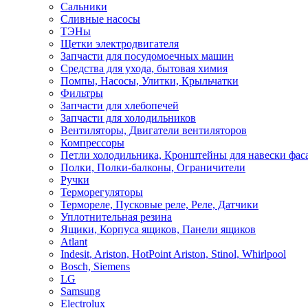
Сальники
Сливные насосы
ТЭНы
Щетки электродвигателя
Запчасти для посудомоечных машин
Средства для ухода, бытовая химия
Помпы, Насосы, Улитки, Крыльчатки
Фильтры
Запчасти для хлебопечей
Запчасти для холодильников
Вентиляторы, Двигатели вентиляторов
Компрессоры
Петли холодильника, Кронштейны для навески фас
Полки, Полки-балконы, Ограничители
Ручки
Терморегуляторы
Термореле, Пусковые реле, Реле, Датчики
Уплотнительная резина
Ящики, Корпуса ящиков, Панели ящиков
Atlant
Indesit, Ariston, HotPoint Ariston, Stinol, Whirlpool
Bosch, Siemens
LG
Samsung
Electrolux