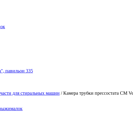
нок
а", павильон 335
части для стиральных машин
/
Камера трубки прессостата СМ Ves
овыжималок