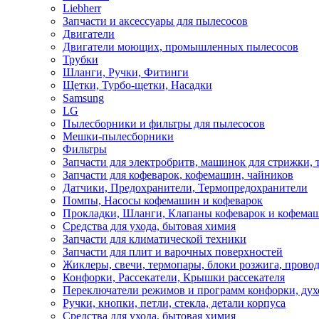
Liebherr
Запчасти и аксессуары для пылесосов
Двигатели
Двигатели моющих, промышленных пылесосов
Трубки
Шланги, Ручки, Фитинги
Щетки, Турбо-щетки, Насадки
Samsung
LG
Пылесборники и фильтры для пылесосов
Мешки-пылесборники
Фильтры
Запчасти для электробритв, машинок для стрижки,
Запчасти для кофеварок, кофемашин, чайников
Датчики, Предохранители, Термопредохранители
Помпы, Насосы кофемашин и кофеварок
Прокладки, Шланги, Клапаны кофеварок и кофема
Средства для ухода, бытовая химия
Запчасти для климатической техники
Запчасти для плит и варочных поверхностей
Жиклеры, свечи, термопары, блоки розжига, прово
Конфорки, Рассекатели, Крышки рассекателя
Переключатели режимов и программ конфорки, дух
Ручки, кнопки, петли, стекла, детали корпуса
Средства для ухода, бытовая химия