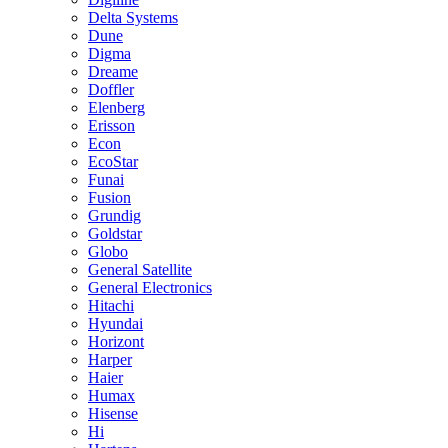
Delta Systems
Dune
Digma
Dreame
Doffler
Elenberg
Erisson
Econ
EcoStar
Funai
Fusion
Grundig
Goldstar
Globo
General Satellite
General Electronics
Hitachi
Hyundai
Horizont
Harper
Haier
Humax
Hisense
Hi