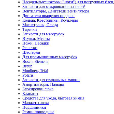
Насадки-эмульгаторы ("ноги") для погружных блен
Запчасти для микроволновых печей
Вентиляторы, Двигатели вентилятора
Двигатели вращения поддона
Кольца, Крестовины, Коуплеры
Магнетроны, Слюда
Тарелки
Запчасти для мясорубок
Втулки, Муфты
Ножи, Насадки
Решетки
Шестерни
Для промышленных мясорубок
Bosch, Siemens
Braun
Moulinex, Tefal
Polaris
Запчасти для стиральных машин
Амортизаторы, Пальцы
Блокировки люка
Клапаны
Средства для ухода, бытовая химия
Манжеты люка
Подшипники
Ремни приводные