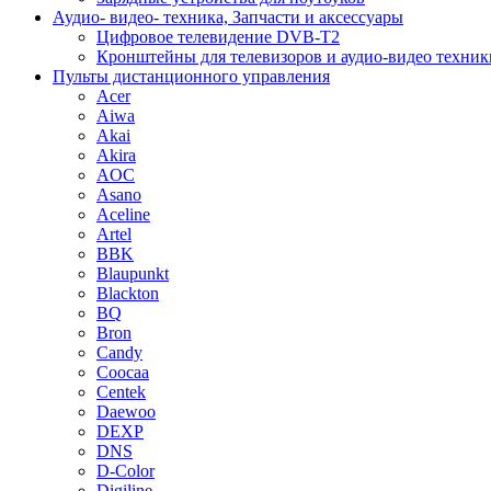
Аудио- видео- техника, Запчасти и аксессуары
Цифровое телевидение DVB-T2
Кронштейны для телевизоров и аудио-видео техник
Пульты дистанционного управления
Acer
Aiwa
Akai
Akira
AOC
Asano
Aceline
Artel
BBK
Blaupunkt
Blackton
BQ
Bron
Candy
Coocaa
Centek
Daewoo
DEXP
DNS
D-Color
Digiline