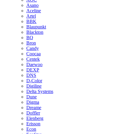
Asano
Aceline
Artel
BBK
Blaupunkt
Blackton
BQ
Bron
Candy
Coocaa
Centek
Daewoo
DEXP
DNS
D-Color
Digiline
Delta Systems
Dune
Digma
Dreame
Doffler
Elenberg
Erisson
Econ