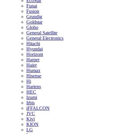
EcoStar
Funai
Fusion
Grundig
Goldstar
Globo
General Satellite
General Electronics
Hitachi
Hyundai
Horizont
Harper
Haier
Humax
Hisense
Hi
Hartens
HEC
Izumi
Irbis
iFFALCON
JVC
Kivi
KION
LG