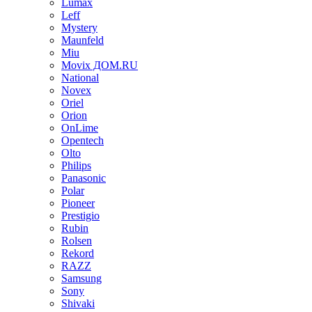
Lumax
Leff
Mystery
Maunfeld
Miu
Movix ДОМ.RU
National
Novex
Oriel
Orion
OnLime
Opentech
Olto
Philips
Panasonic
Polar
Pioneer
Prestigio
Rubin
Rolsen
Rekord
RAZZ
Samsung
Sony
Shivaki