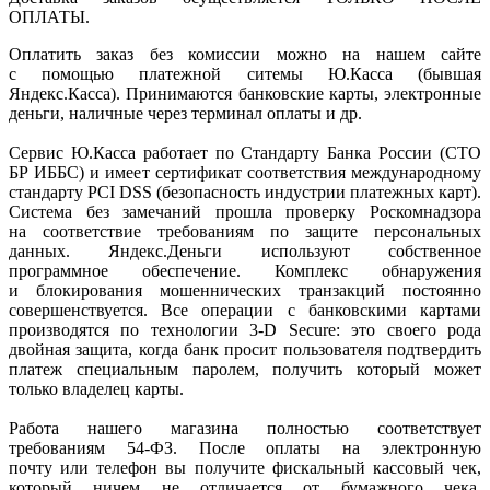
ОПЛАТЫ.
Оплатить заказ без комиссии можно на нашем сайте
с помощью платежной ситемы Ю.Касса
(бывшая
Яндекс.Касса). Принимаются банковские карты, электронные
деньги, наличные через терминал оплаты и др.
Сервис Ю.Касса работает по Стандарту Банка России
(СТО
БР ИББС) и имеет сертификат соответствия международному
стандарту PCI DSS
(безопасность
индустрии платежных карт).
Система без замечаний прошла проверку Роскомнадзора
на соответствие требованиям по защите персональных
данных. Яндекс.Деньги используют собственное
программное обеспечение. Комплекс обнаружения
и блокирования мошеннических транзакций постоянно
совершенствуется. Все операции с банковскими картами
производятся по технологии 3-D Secure: это своего рода
двойная защита, когда банк просит пользователя подтвердить
платеж специальным паролем, получить который может
только владелец карты.
Работа нашего магазина полностью соответствует
требованиям 54-ФЗ. После оплаты на электронную
почту или телефон вы получите фискальный кассовый чек,
который ничем не отличается от бумажного чека,