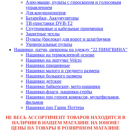
Аэро-мыши, пульты с гироскопом и голосовым
управлением
Для кондиционеров
Батарейки, Аккумуляторы
ТВ-приставки DVB-T2
Спутниковые и кабельные приемники
Защитные чехлы
Пульты (брелоки) для ворот и шлагбаумов
Универсальные пульты
Нашивки, патчи, шевроны на одежду "22 ПИНГВИНА"
Нашивки на термоклеевой основе
Нашивки на липучке Velcro
Нашивки пришивные
Нашивки малого и среднего размера
Нашивки большого размера
Нашивки детские
Нашивки байкерские, мото-нашивки
Нашивки-флаги, нашивки-гербы
Нашивки про героев комиксов, мультфильмов,
фильмов
Нашивки про Гарри Поттера
НЕ ВЕСЬ АССОРТИМЕНТ ТОВАРОВ НАХОДИТСЯ В
НАЛИЧИИ В НАШЕМ МАГАЗИНЕ НА ЮНОНЕ!
ЦЕНЫ НА ТОВАРЫ В РОЗНИЧНОМ МАГАЗИНЕ