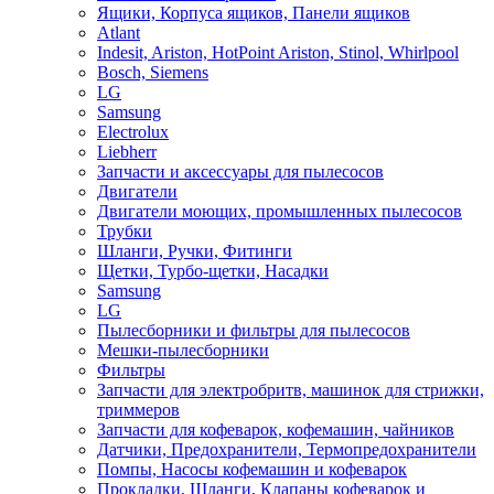
Ящики, Корпуса ящиков, Панели ящиков
Atlant
Indesit, Ariston, HotPoint Ariston, Stinol, Whirlpool
Bosch, Siemens
LG
Samsung
Electrolux
Liebherr
Запчасти и аксессуары для пылесосов
Двигатели
Двигатели моющих, промышленных пылесосов
Трубки
Шланги, Ручки, Фитинги
Щетки, Турбо-щетки, Насадки
Samsung
LG
Пылесборники и фильтры для пылесосов
Мешки-пылесборники
Фильтры
Запчасти для электробритв, машинок для стрижки,
триммеров
Запчасти для кофеварок, кофемашин, чайников
Датчики, Предохранители, Термопредохранители
Помпы, Насосы кофемашин и кофеварок
Прокладки, Шланги, Клапаны кофеварок и