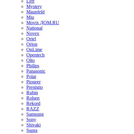
Leff
Mystery
Maunfeld
Miu
Movix ДОМ.RU
National
Novex
Oriel
Orion
OnLime
Opentech
Olto
Philips
Panasonic
Polar
Pioneer
Prestigio
Rubin
Rolsen
Rekord
RAZZ
Samsung
Sony
Shivaki
Supra