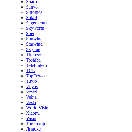
Sharp
Sanyo
Sitronics
Sokol
Sagemcom
Skyworth
Sber
Sunwind
Starwind
Skyline
Thomson
Toshiba
Telefunken
TCL
TopDevice
Tuvio
Vityas
Vestel
Vekta
Vesta
World Vision
Xiaomi
Yasin
Триколор
Яндекс