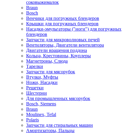
соковыжималок
Braun
Bosch
Венчики для погружных блендеров
Крышки для погружных блендеров
Насадки-эмульгаторы ("ноги") для погружных
блендеров
Запчасти для микроволновых печей
Вентиляторы, Двигатели вентилятора
Двигатели вращения поддона
Кольца, Крестовины, Коуплеры
Магнетроны, Слюда
Тарелки
Запчасти для мясорубок
Втулки, Муфты
Ножи, Насадки
Решетки
Шестерни
Для промышленных мясорубок
Bosch, Siemens
Braun
Moulinex, Tefal
Polaris
Запчасти для стиральных машин
Амортизаторы, Пальцы