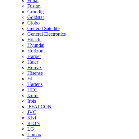
Funai
Fusion
Grundig
Goldstar
Globo
General Satellite
General Electronics
Hitachi
Hyundai
Horizont
Harper
Haier
Humax
Hisense
Hi
Hartens
HEC
Izumi
Irbis
iFFALCON
JVC
Kivi
KION
LG
Lumax