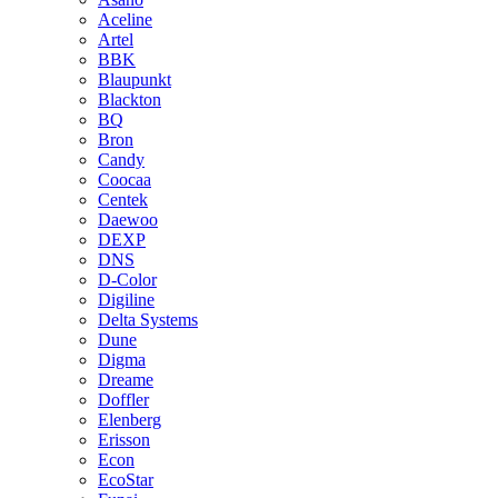
Aceline
Artel
BBK
Blaupunkt
Blackton
BQ
Bron
Candy
Coocaa
Centek
Daewoo
DEXP
DNS
D-Color
Digiline
Delta Systems
Dune
Digma
Dreame
Doffler
Elenberg
Erisson
Econ
EcoStar