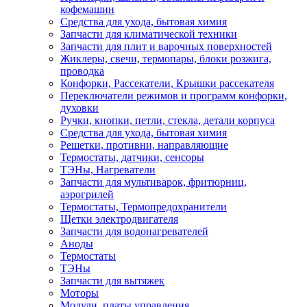
кофемашин
Средства для ухода, бытовая химия
Запчасти для климатической техники
Запчасти для плит и варочных поверхностей
Жиклеры, свечи, термопары, блоки розжига,
проводка
Конфорки, Рассекатели, Крышки рассекателя
Переключатели режимов и программ конфорки,
духовки
Ручки, кнопки, петли, стекла, детали корпуса
Средства для ухода, бытовая химия
Решетки, противни, направляющие
Термостаты, датчики, сенсоры
ТЭНы, Нагреватели
Запчасти для мультиварок, фритюрниц,
аэрогрилей
Термостаты, Термопредохранители
Щетки электродвигателя
Запчасти для водонагревателей
Аноды
Термостаты
ТЭНы
Запчасти для вытяжек
Моторы
Модули, платы управления