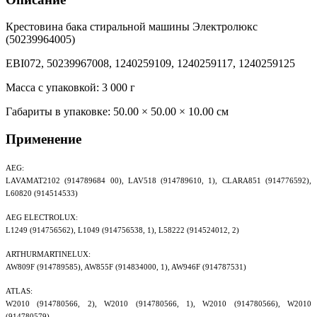
Крестовина бака стиральной машины Электролюкс
(50239964005)
EBI072, 50239967008, 1240259109, 1240259117, 1240259125
Масса с упаковкой: 3 000 г
Габариты в упаковке:
50.00 × 50.00 × 10.00 см
Применение
AEG:
LAVAMAT2102 (914789684 00), LAV518 (914789610, 1), CLARA851 (914776592),
L60820 (914514533)
AEG ELECTROLUX:
L1249 (914756562), L1049 (914756538, 1), L58222 (914524012, 2)
ARTHURMARTINELUX:
AW809F (914789585), AW855F (914834000, 1), AW946F (914787531)
ATLAS:
W2010 (914780566, 2), W2010 (914780566, 1), W2010 (914780566), W2010
(914780579)