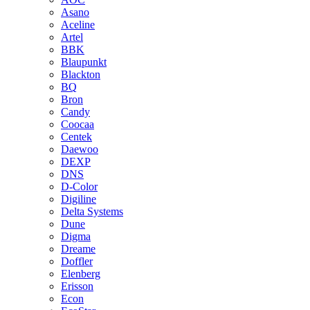
Asano
Aceline
Artel
BBK
Blaupunkt
Blackton
BQ
Bron
Candy
Coocaa
Centek
Daewoo
DEXP
DNS
D-Color
Digiline
Delta Systems
Dune
Digma
Dreame
Doffler
Elenberg
Erisson
Econ