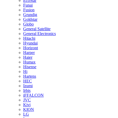
EcoStar
Funai
Fusion
Grundig
Goldstar
Globo
General Satellite
General Electronics
Hitachi
Hyundai
Horizont
Harper
Haier
Humax
Hisense
Hi
Hartens
HEC
Izumi
Irbis
iFFALCON
JVC
Kivi
KION
LG