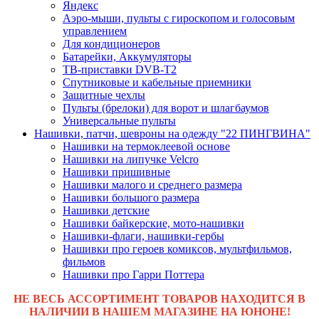
Яндекс
Аэро-мыши, пульты с гироскопом и голосовым
управлением
Для кондиционеров
Батарейки, Аккумуляторы
ТВ-приставки DVB-T2
Спутниковые и кабельные приемники
Защитные чехлы
Пульты (брелоки) для ворот и шлагбаумов
Универсальные пульты
Нашивки, патчи, шевроны на одежду "22 ПИНГВИНА"
Нашивки на термоклеевой основе
Нашивки на липучке Velcro
Нашивки пришивные
Нашивки малого и среднего размера
Нашивки большого размера
Нашивки детские
Нашивки байкерские, мото-нашивки
Нашивки-флаги, нашивки-гербы
Нашивки про героев комиксов, мультфильмов,
фильмов
Нашивки про Гарри Поттера
НЕ ВЕСЬ АССОРТИМЕНТ ТОВАРОВ НАХОДИТСЯ В
НАЛИЧИИ В НАШЕМ МАГАЗИНЕ НА ЮНОНЕ!