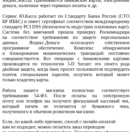
Яндекс.Касса). Принимаются банковские карты, электронные
деньги, наличные через терминал оплаты и др.
Сервис Ю.Касса работает по Стандарту Банка России
(СТО
БР ИББС) и имеет сертификат соответствия международному
стандарту PCI DSS
(безопасность
индустрии платежных карт).
Система без замечаний прошла проверку Роскомнадзора
на соответствие требованиям по защите персональных
данных. Яндекс.Деньги используют собственное
программное обеспечение. Комплекс обнаружения
и блокирования мошеннических транзакций постоянно
совершенствуется. Все операции с банковскими картами
производятся по технологии 3-D Secure: это своего рода
двойная защита, когда банк просит пользователя подтвердить
платеж специальным паролем, получить который может
только владелец карты.
Работа нашего магазина полностью соответствует
требованиям 54-ФЗ. После оплаты на электронную
почту или телефон вы получите фискальный кассовый чек,
который ничем не отличается от бумажного чека,
полученного в обычном розничном магазине.
Если, по
какой-либо
причине, способ с онлайн-оплатой
вам не подходит, можно оплатить заказ переводом