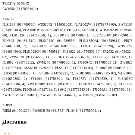
TRICITY BENDIX:
AW1050 (914789540, 1)
ZANUSSI:
FLS1084 (914780550), WDS1072 (914651003), FLA1002W (914789774 00), ZWF5105
(914905403), FLA1001W (914780589 00), FJ1094 (914787501), WDS1092 (914630502
00), FLS1012C (914789556, 1), FLS1014C (914789531), FLS1185QW (914789613),
FLN808 (914841510), FLS1012C (914789556), FLS1185QAL (914789614), FI873
(914870030, 2), WDS1072 (914651002 00), FL804 (914789720), WDS872V
(914634504), FLS1022CH (914780511), FLS1022 (914776538 00), FA1032 (914780224
02), ZWS1030 (914756560, 1), FLS1074 (914776536 00), FAE825V (914780902, 1),
FLS802 (914770512), ZWM270 (914789800, 1), FJS1004C (914788505 02), ZWS820
(914756234), FA832 (914780278), FLS1042 (914776543 04), FL1085 (914780508 00),
FL850 (914780506, 1), FV850N (914756221, 1), WDJD1082 (914655005 02), WDS1092
(914630502, 2), FE1004 (914788601, 3), FLS972V (914780529, 1), FLS1076C
(914789606, 4), ZWF1020W, FL808 (914791505), FLS1092 (914789707, 1), FAE825V
(914780920), F1005 (914789716), FLS1042 (914776543 01), FJ1094AL (914787501 02),
ZWD785 (914902600, 1), ZWG685 (914904464, 1), WDS1072 (914651005 00)
ZOPPAS:
P8EM (914791230), PM803B (914841562), PL104E (914756704, 1)
Доставка