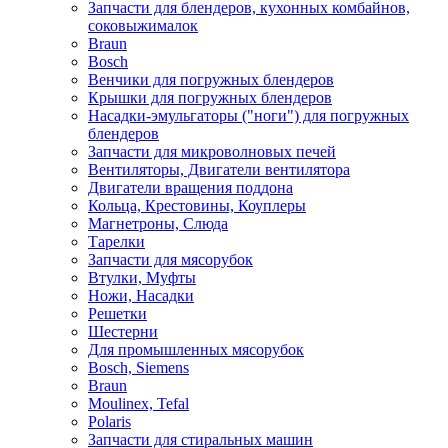
Запчасти для блендеров, кухонных комбайнов,
соковыжималок
Braun
Bosch
Венчики для погружных блендеров
Крышки для погружных блендеров
Насадки-эмульгаторы ("ноги") для погружных
блендеров
Запчасти для микроволновых печей
Вентиляторы, Двигатели вентилятора
Двигатели вращения поддона
Кольца, Крестовины, Коуплеры
Магнетроны, Слюда
Тарелки
Запчасти для мясорубок
Втулки, Муфты
Ножи, Насадки
Решетки
Шестерни
Для промышленных мясорубок
Bosch, Siemens
Braun
Moulinex, Tefal
Polaris
Запчасти для стиральных машин