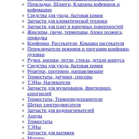
Прокладки, Шланги, Клапаны кофеварок и
кофемашин
Средства для ухода, бытовая химия
Запчасти для климатической техники
Запчасти для плит и варочных поверхностей
Жиклеры, свечи, термопары, блоки розжига,
проводка
Конфорки, Рассекатели, Крышки рассекателя
Переключатели режимов и программ конфорки,
духовки
Ручки, кнопки, петли, стекла, детали корпуса
Средства для ухода, бытовая химия
Решетки, противни, направляющие
Термостаты, датчики, сенсоры
ТЭНы, Нагреватели
Запчасти для мультиварок, фритюрниц,
аэрогрилей
Термостаты, Термопредохранители
Щетки электродвигателя
Запчасти для водонагревателей
Аноды
Термостаты
ТЭНы
Запчасти для вытяжек
Моторы