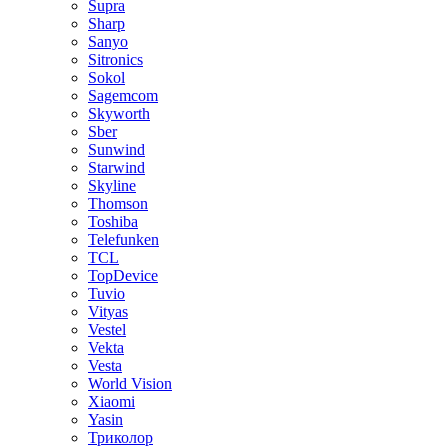
Supra
Sharp
Sanyo
Sitronics
Sokol
Sagemcom
Skyworth
Sber
Sunwind
Starwind
Skyline
Thomson
Toshiba
Telefunken
TCL
TopDevice
Tuvio
Vityas
Vestel
Vekta
Vesta
World Vision
Xiaomi
Yasin
Триколор