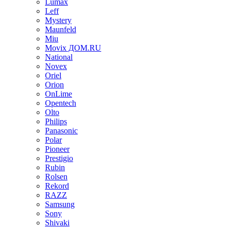
Lumax
Leff
Mystery
Maunfeld
Miu
Movix ДОМ.RU
National
Novex
Oriel
Orion
OnLime
Opentech
Olto
Philips
Panasonic
Polar
Pioneer
Prestigio
Rubin
Rolsen
Rekord
RAZZ
Samsung
Sony
Shivaki