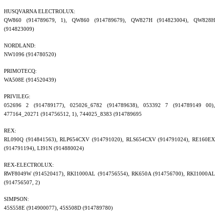
HUSQVARNA ELECTROLUX:
QW860 (914789679, 1), QW860 (914789679), QW827H (914823004), QW828H
(914823009)
NORDLAND:
NW1096 (914780520)
PRIMOTECQ:
WA508E (914520439)
PRIVILEG:
052696 2 (914789177), 025026_6782 (914789638), 053392 7 (914789149 00),
477164_20271 (914756512, 1), 744025_8383 (914789695
REX:
RL090Q (914841563), RLP654CXV (914791020), RLS654CXV (914791024), RE160EX
(914791194), LI91N (914880024)
REX-ELECTROLUX:
RWF8049W (914520417), RKI1000AL (914756554), RK650A (914756700), RKI1000AL
(914756507, 2)
SIMPSON:
45S558E (914900077), 45S508D (914789780)