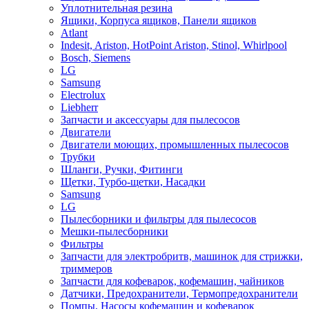
Уплотнительная резина
Ящики, Корпуса ящиков, Панели ящиков
Atlant
Indesit, Ariston, HotPoint Ariston, Stinol, Whirlpool
Bosch, Siemens
LG
Samsung
Electrolux
Liebherr
Запчасти и аксессуары для пылесосов
Двигатели
Двигатели моющих, промышленных пылесосов
Трубки
Шланги, Ручки, Фитинги
Щетки, Турбо-щетки, Насадки
Samsung
LG
Пылесборники и фильтры для пылесосов
Мешки-пылесборники
Фильтры
Запчасти для электробритв, машинок для стрижки,
триммеров
Запчасти для кофеварок, кофемашин, чайников
Датчики, Предохранители, Термопредохранители
Помпы, Насосы кофемашин и кофеварок