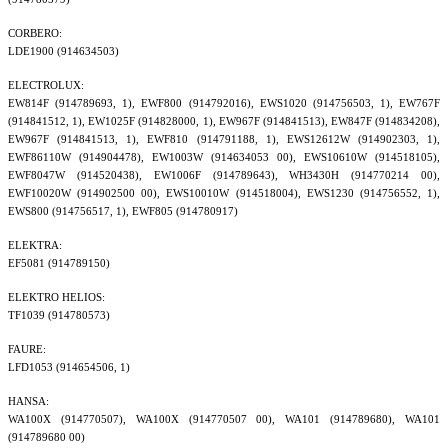
CORBERO:
LDE1900 (914634503)
ELECTROLUX:
EW814F (914789693, 1), EWF800 (914792016), EWS1020 (914756503, 1), EW767F
(914841512, 1), EW1025F (914828000, 1), EW967F (914841513), EW847F (914834208),
EW967F (914841513, 1), EWF810 (914791188, 1), EWS12612W (914902303, 1),
EWF86110W (914904478), EW1003W (914634053 00), EWS10610W (914518105),
EWF8047W (914520438), EW1006F (914789643), WH3430H (914770214 00),
EWF10020W (914902500 00), EWS10010W (914518004), EWS1230 (914756552, 1),
EWS800 (914756517, 1), EWF805 (914780917)
ELEKTRA:
EF5081 (914789150)
ELEKTRO HELIOS:
TF1039 (914780573)
FAURE:
LFD1053 (914654506, 1)
HANSA:
WA100X (914770507), WA100X (914770507 00), WA101 (914789680), WA101
(914789680 00)