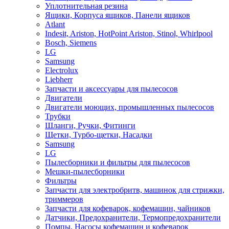
Уплотнительная резина
Ящики, Корпуса ящиков, Панели ящиков
Atlant
Indesit, Ariston, HotPoint Ariston, Stinol, Whirlpool
Bosch, Siemens
LG
Samsung
Electrolux
Liebherr
Запчасти и аксессуары для пылесосов
Двигатели
Двигатели моющих, промышленных пылесосов
Трубки
Шланги, Ручки, Фитинги
Щетки, Турбо-щетки, Насадки
Samsung
LG
Пылесборники и фильтры для пылесосов
Мешки-пылесборники
Фильтры
Запчасти для электробритв, машинок для стрижки,
триммеров
Запчасти для кофеварок, кофемашин, чайников
Датчики, Предохранители, Термопредохранители
Помпы, Насосы кофемашин и кофеварок