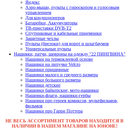
Яндекс
Аэро-мыши, пульты с гироскопом и голосовым
управлением
Для кондиционеров
Батарейки, Аккумуляторы
ТВ-приставки DVB-T2
Спутниковые и кабельные приемники
Защитные чехлы
Пульты (брелоки) для ворот и шлагбаумов
Универсальные пульты
Нашивки, патчи, шевроны на одежду "22 ПИНГВИНА"
Нашивки на термоклеевой основе
Нашивки на липучке Velcro
Нашивки пришивные
Нашивки малого и среднего размера
Нашивки большого размера
Нашивки детские
Нашивки байкерские, мото-нашивки
Нашивки-флаги, нашивки-гербы
Нашивки про героев комиксов, мультфильмов,
фильмов
Нашивки про Гарри Поттера
НЕ ВЕСЬ АССОРТИМЕНТ ТОВАРОВ НАХОДИТСЯ В
НАЛИЧИИ В НАШЕМ МАГАЗИНЕ НА ЮНОНЕ!