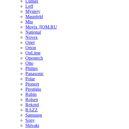
Lumax
Leff
Mystery
Maunfeld
Miu
Movix ДОМ.RU
National
Novex
Oriel
Orion
OnLime
Opentech
Olto
Philips
Panasonic
Polar
Pioneer
Prestigio
Rubin
Rolsen
Rekord
RAZZ
Samsung
Sony
Shivaki