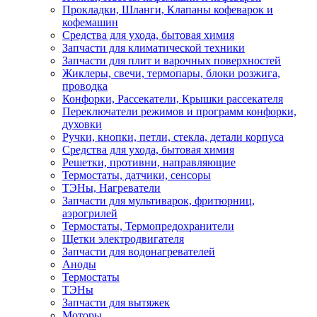
Прокладки, Шланги, Клапаны кофеварок и
кофемашин
Средства для ухода, бытовая химия
Запчасти для климатической техники
Запчасти для плит и варочных поверхностей
Жиклеры, свечи, термопары, блоки розжига,
проводка
Конфорки, Рассекатели, Крышки рассекателя
Переключатели режимов и программ конфорки,
духовки
Ручки, кнопки, петли, стекла, детали корпуса
Средства для ухода, бытовая химия
Решетки, противни, направляющие
Термостаты, датчики, сенсоры
ТЭНы, Нагреватели
Запчасти для мультиварок, фритюрниц,
аэрогрилей
Термостаты, Термопредохранители
Щетки электродвигателя
Запчасти для водонагревателей
Аноды
Термостаты
ТЭНы
Запчасти для вытяжек
Моторы