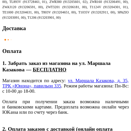
00), TL893V (913728461, 01), ZWR380 (913205601, 02), ZWR160 (913206491, 00),
ZWA3120 (913206591, 00), ZWT3201 (913206181, 00), T1124V (913204301, 01),
TE1000 (913204631, 00), T803V (913204651, 00), T1035V (913202911, 00), SPAZIO
(913203091, 00), T1206 (913203901, 00)
Доставка
Оплата
1. Забрать заказ из магазина на ул. Маршала
Казакова —
БЕСПЛАТНО
Магазин находится по адресу:
ул. Маршала Казакова, д. 35,
ТРК
«Юнона
», павильон 335
. Режим работы магазина: Пн-Вс:
с 10-00 до 18-00.
Оплата при получении заказа возможна наличными
и банковскими картами. Предоплата возможна онлайн через
ЮKassa или по счету через банк.
2. Оплата заказов с доставкой
(онлайн
оплата