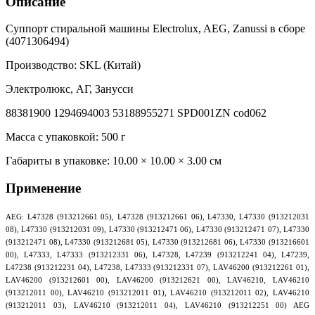
Описание
Суппорт стиральной машины Electrolux, AEG, Zanussi в сборе
(4071306494)
Производство: SKL (Китай)
Электролюкс, АГ, Занусси
88381900 1294694003 53188955271 SPD001ZN cod062
Масса с упаковкой: 500 г
Габариты в упаковке:
10.00 × 10.00 × 3.00 см
Применение
AEG: L47328 (913212661 05), L47328 (913212661 06), L47330, L47330 (913212031
08), L47330 (913212031 09), L47330 (913212471 06), L47330 (913212471 07), L47330
(913212471 08), L47330 (913212681 05), L47330 (913212681 06), L47330 (913216601
00), L47333, L47333 (913212331 06), L47328, L47239 (913212241 04), L47239,
L47238 (913212231 04), L47238, L47333 (913212331 07), LAV46200 (913212261 01),
LAV46200 (913212601 00), LAV46200 (913212621 00), LAV46210, LAV46210
(913212011 00), LAV46210 (913212011 01), LAV46210 (913212011 02), LAV46210
(913212011 03), LAV46210 (913212011 04), LAV46210 (913212251 00) AEG