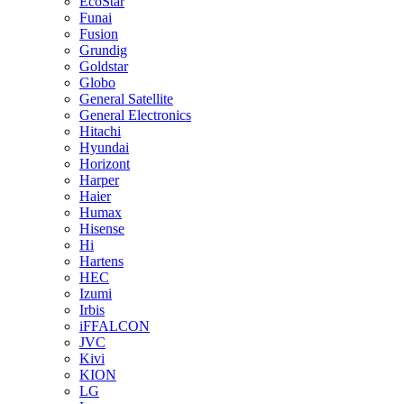
EcoStar
Funai
Fusion
Grundig
Goldstar
Globo
General Satellite
General Electronics
Hitachi
Hyundai
Horizont
Harper
Haier
Humax
Hisense
Hi
Hartens
HEC
Izumi
Irbis
iFFALCON
JVC
Kivi
KION
LG