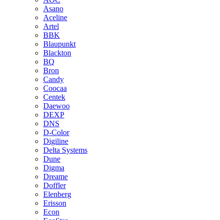
Asano
Aceline
Artel
BBK
Blaupunkt
Blackton
BQ
Bron
Candy
Coocaa
Centek
Daewoo
DEXP
DNS
D-Color
Digiline
Delta Systems
Dune
Digma
Dreame
Doffler
Elenberg
Erisson
Econ