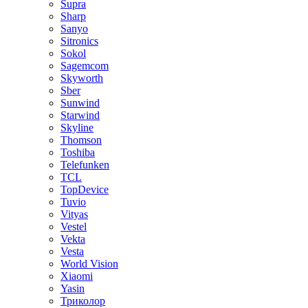
Supra
Sharp
Sanyo
Sitronics
Sokol
Sagemcom
Skyworth
Sber
Sunwind
Starwind
Skyline
Thomson
Toshiba
Telefunken
TCL
TopDevice
Tuvio
Vityas
Vestel
Vekta
Vesta
World Vision
Xiaomi
Yasin
Триколор