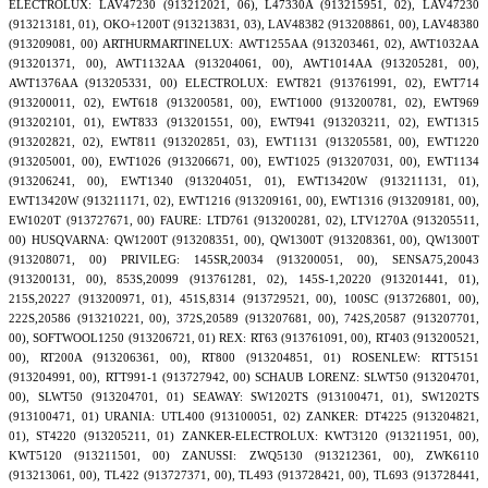
ELECTROLUX: LAV47230 (913212021, 06), L47330A (913215951, 02), LAV47230
(913213181, 01), OKO+1200T (913213831, 03), LAV48382 (913208861, 00), LAV48380
(913209081, 00) ARTHURMARTINELUX: AWT1255AA (913203461, 02), AWT1032AA
(913201371, 00), AWT1132AA (913204061, 00), AWT1014AA (913205281, 00),
AWT1376AA (913205331, 00) ELECTROLUX: EWT821 (913761991, 02), EWT714
(913200011, 02), EWT618 (913200581, 00), EWT1000 (913200781, 02), EWT969
(913202101, 01), EWT833 (913201551, 00), EWT941 (913203211, 02), EWT1315
(913202821, 02), EWT811 (913202851, 03), EWT1131 (913205581, 00), EWT1220
(913205001, 00), EWT1026 (913206671, 00), EWT1025 (913207031, 00), EWT1134
(913206241, 00), EWT1340 (913204051, 01), EWT13420W (913211131, 01),
EWT13420W (913211171, 02), EWT1216 (913209161, 00), EWT1316 (913209181, 00),
EW1020T (913727671, 00) FAURE: LTD761 (913200281, 02), LTV1270A (913205511,
00) HUSQVARNA: QW1200T (913208351, 00), QW1300T (913208361, 00), QW1300T
(913208071, 00) PRIVILEG: 145SR,20034 (913200051, 00), SENSA75,20043
(913200131, 00), 853S,20099 (913761281, 02), 145S-1,20220 (913201441, 01),
215S,20227 (913200971, 01), 451S,8314 (913729521, 00), 100SC (913726801, 00),
222S,20586 (913210221, 00), 372S,20589 (913207681, 00), 742S,20587 (913207701,
00), SOFTWOOL1250 (913206721, 01) REX: RT63 (913761091, 00), RT403 (913200521,
00), RT200A (913206361, 00), RT800 (913204851, 01) ROSENLEW: RTT5151
(913204991, 00), RTT991-1 (913727942, 00) SCHAUB LORENZ: SLWT50 (913204701,
00), SLWT50 (913204701, 01) SEAWAY: SW1202TS (913100471, 01), SW1202TS
(913100471, 01) URANIA: UTL400 (913100051, 02) ZANKER: DT4225 (913204821,
01), ST4220 (913205211, 01) ZANKER-ELECTROLUX: KWT3120 (913211951, 00),
KWT5120 (913211501, 00) ZANUSSI: ZWQ5130 (913212361, 00), ZWK6110
(913213061, 00), TL422 (913727371, 00), TL493 (913728421, 00), TL693 (913728441,