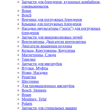
Запчасти для блендеров, кухонных комбайнов,
соковыжималок
Braun
Bosch
Венчики для погружных блендеров
Крышки для погружных блендеров
Насадки-эмульгаторы ("ноги") для погружных
блендеров
Запчасти для микроволновых печей
Вентиляторы, Двигатели вентилятора
Двигатели вращения поддона
Кольца, Крестовины, Коуплеры
Магнетроны, Слюда
Тарелки
Запчасти для мясорубок
Втулки, Муфты
Ножи, Насадки
Решетки
Шестерни
Для промышленных мясорубок
Bosch, Siemens
Braun
Moulinex, Tefal
Polaris
Запчасти для стиральных машин