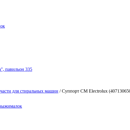
нок
а", павильон 335
части для стиральных машин
/
Суппорт СМ Electrolux (40713065
овыжималок