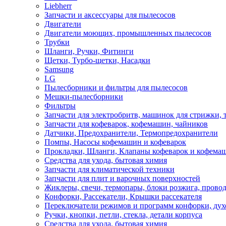
Liebherr
Запчасти и аксессуары для пылесосов
Двигатели
Двигатели моющих, промышленных пылесосов
Трубки
Шланги, Ручки, Фитинги
Щетки, Турбо-щетки, Насадки
Samsung
LG
Пылесборники и фильтры для пылесосов
Мешки-пылесборники
Фильтры
Запчасти для электробритв, машинок для стрижки,
Запчасти для кофеварок, кофемашин, чайников
Датчики, Предохранители, Термопредохранители
Помпы, Насосы кофемашин и кофеварок
Прокладки, Шланги, Клапаны кофеварок и кофема
Средства для ухода, бытовая химия
Запчасти для климатической техники
Запчасти для плит и варочных поверхностей
Жиклеры, свечи, термопары, блоки розжига, прово
Конфорки, Рассекатели, Крышки рассекателя
Переключатели режимов и программ конфорки, дух
Ручки, кнопки, петли, стекла, детали корпуса
Средства для ухода, бытовая химия