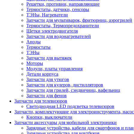
Решетки, противни, направляющие
Термостаты, датчики, сенсоры
ТЭНы, Нагреватели
Запчасти для мультиварок, фритюрниц, аэрогрилей
Термостаты, Термопредохранители
Щетки электродвигателя
Запчасти для водонагревателей
Аноды
Термостаты
ТЭНы
Запчасти для вытяжек
Моторы
Модули, платы управления
Детали корпуса
Запчасти для утюгов
Запчасти для кулеров, дистилляторов
Запчасти для грилей, сэндвичниц, вафельниц
Запчасти для фенов
Запчасти для телевизоров
Светодиодная LED подсветка телевизоров
Запчасти, комплектующие для электроинструмента, насо
Кнопки, выключатели
Запчасти аксессуары для мобильной электроники
Зарядные устройства, кабели для смартфонов и пла
Зарядные устройства для ноутбуков