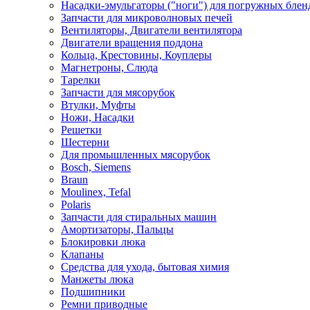
Насадки-эмульгаторы ("ноги") для погружных блен
Запчасти для микроволновых печей
Вентиляторы, Двигатели вентилятора
Двигатели вращения поддона
Кольца, Крестовины, Коуплеры
Магнетроны, Слюда
Тарелки
Запчасти для мясорубок
Втулки, Муфты
Ножи, Насадки
Решетки
Шестерни
Для промышленных мясорубок
Bosch, Siemens
Braun
Moulinex, Tefal
Polaris
Запчасти для стиральных машин
Амортизаторы, Пальцы
Блокировки люка
Клапаны
Средства для ухода, бытовая химия
Манжеты люка
Подшипники
Ремни приводные