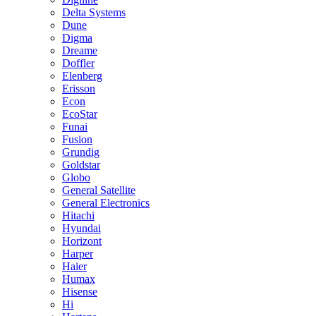
Delta Systems
Dune
Digma
Dreame
Doffler
Elenberg
Erisson
Econ
EcoStar
Funai
Fusion
Grundig
Goldstar
Globo
General Satellite
General Electronics
Hitachi
Hyundai
Horizont
Harper
Haier
Humax
Hisense
Hi