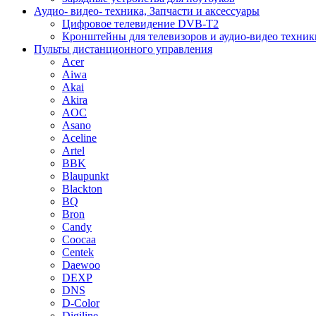
Аудио- видео- техника, Запчасти и аксессуары
Цифровое телевидение DVB-T2
Кронштейны для телевизоров и аудио-видео техник
Пульты дистанционного управления
Acer
Aiwa
Akai
Akira
AOC
Asano
Aceline
Artel
BBK
Blaupunkt
Blackton
BQ
Bron
Candy
Coocaa
Centek
Daewoo
DEXP
DNS
D-Color
Digiline