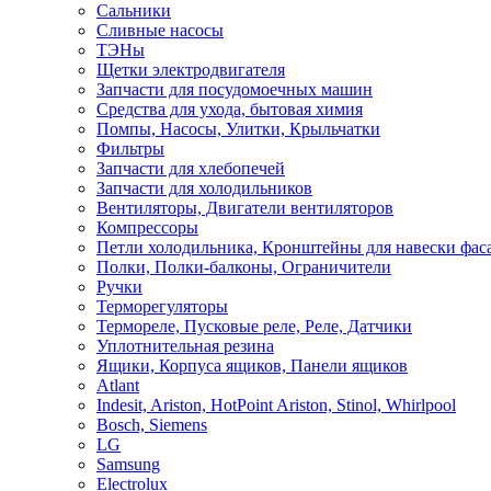
Сальники
Сливные насосы
ТЭНы
Щетки электродвигателя
Запчасти для посудомоечных машин
Средства для ухода, бытовая химия
Помпы, Насосы, Улитки, Крыльчатки
Фильтры
Запчасти для хлебопечей
Запчасти для холодильников
Вентиляторы, Двигатели вентиляторов
Компрессоры
Петли холодильника, Кронштейны для навески фас
Полки, Полки-балконы, Ограничители
Ручки
Терморегуляторы
Термореле, Пусковые реле, Реле, Датчики
Уплотнительная резина
Ящики, Корпуса ящиков, Панели ящиков
Atlant
Indesit, Ariston, HotPoint Ariston, Stinol, Whirlpool
Bosch, Siemens
LG
Samsung
Electrolux