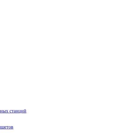
сных станций
ншетов