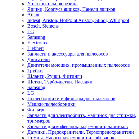
Уплотнительная резина
Ящики, Корпуса ящиков, Панели ящиков
Atlant
Indesit, Ariston, HotPoint Ariston, Stinol, Whirlpool
Bosch, Siemens
LG
Samsung
Electrolux
Liebherr
Запчасти и аксессуары для пылесосов
Двигатели
Двигатели моющих, промышленных пылесосов
Трубки
Шланги, Ручки, Фитинги
Щетки, Турбо-щетки, Насадки
Samsung
LG
Пылесборники и фильтры для пылесосов
Мешки-пылесборники
Фильтры
Запчасти для электробритв, машинок для стрижки,
триммеров
Запчасти для кофеварок, кофемашин, чайников
Датчики, Предохранители, Термопредохранители
Помпы, Насосы кофемашин и кофеварок