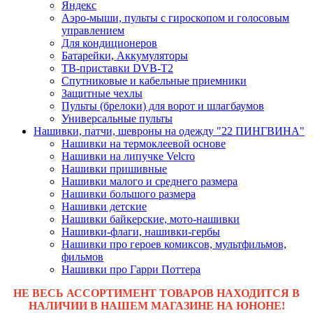
Яндекс
Аэро-мыши, пульты с гироскопом и голосовым
управлением
Для кондиционеров
Батарейки, Аккумуляторы
ТВ-приставки DVB-T2
Спутниковые и кабельные приемники
Защитные чехлы
Пульты (брелоки) для ворот и шлагбаумов
Универсальные пульты
Нашивки, патчи, шевроны на одежду "22 ПИНГВИНА"
Нашивки на термоклеевой основе
Нашивки на липучке Velcro
Нашивки пришивные
Нашивки малого и среднего размера
Нашивки большого размера
Нашивки детские
Нашивки байкерские, мото-нашивки
Нашивки-флаги, нашивки-гербы
Нашивки про героев комиксов, мультфильмов,
фильмов
Нашивки про Гарри Поттера
НЕ ВЕСЬ АССОРТИМЕНТ ТОВАРОВ НАХОДИТСЯ В
НАЛИЧИИ В НАШЕМ МАГАЗИНЕ НА ЮНОНЕ!