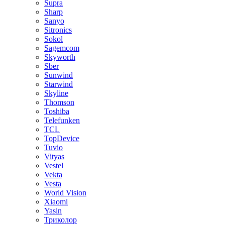
Supra
Sharp
Sanyo
Sitronics
Sokol
Sagemcom
Skyworth
Sber
Sunwind
Starwind
Skyline
Thomson
Toshiba
Telefunken
TCL
TopDevice
Tuvio
Vityas
Vestel
Vekta
Vesta
World Vision
Xiaomi
Yasin
Триколор