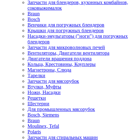
Запчасти для блендеров, кухонных комбайнов,
соковыжималок
Braun
Bosch
Венчики для погружных блендеров
Крышки для погружных блендеров
Насадки-эмульгаторы ("ноги") для погружных
блендеров
Запчасти для микроволновых печей
Вентиляторы, Двигатели вентилятора
Двигатели вращения поддона
Кольца, Крестовины, Коуплеры
Магнетроны, Слюда
Тарелки
Запчасти для мясорубок
Втулки, Муфты
Ножи, Насадки
Решетки
Шестерни
Для промышленных мясорубок
Bosch, Siemens
Braun
Moulinex, Tefal
Polaris
Запчасти для стиральных машин