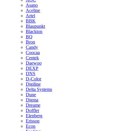
Asano
Aceline
Artel
BBK
Blaupunkt
Blackton
BQ
Bron
Candy
Coocaa
Centek
Daewoo
DEXP
DNS
D-Color
Digiline
Delta Systems
Dune
Digma
Dreame
Doffler
Elenberg
Erisson
Econ