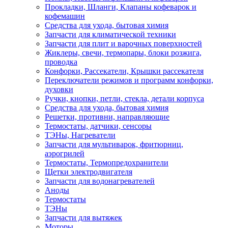
Прокладки, Шланги, Клапаны кофеварок и
кофемашин
Средства для ухода, бытовая химия
Запчасти для климатической техники
Запчасти для плит и варочных поверхностей
Жиклеры, свечи, термопары, блоки розжига,
проводка
Конфорки, Рассекатели, Крышки рассекателя
Переключатели режимов и программ конфорки,
духовки
Ручки, кнопки, петли, стекла, детали корпуса
Средства для ухода, бытовая химия
Решетки, противни, направляющие
Термостаты, датчики, сенсоры
ТЭНы, Нагреватели
Запчасти для мультиварок, фритюрниц,
аэрогрилей
Термостаты, Термопредохранители
Щетки электродвигателя
Запчасти для водонагревателей
Аноды
Термостаты
ТЭНы
Запчасти для вытяжек
Моторы