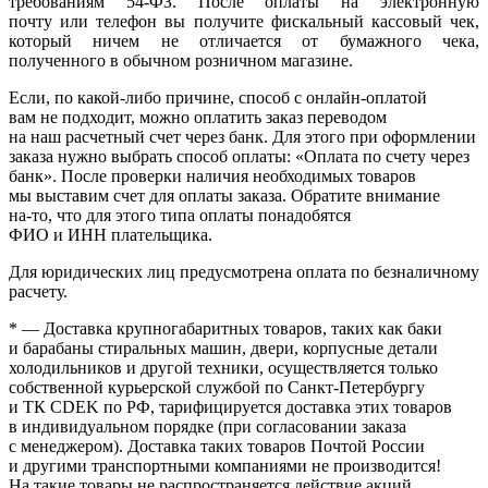
требованиям 54-ФЗ. После оплаты на электронную
почту или телефон вы получите фискальный кассовый чек,
который ничем не отличается от бумажного чека,
полученного в обычном розничном магазине.
Если, по
какой-либо
причине, способ с онлайн-оплатой
вам не подходит, можно оплатить заказ переводом
на наш расчетный счет через банк. Для этого при оформлении
заказа нужно выбрать способ оплаты:
«Оплата
по счету через
банк». После проверки наличия необходимых товаров
мы выставим счет для оплаты заказа. Обратите внимание
на-то
, что для этого типа оплаты понадобятся
ФИО и ИНН плательщика.
Для юридических лиц предусмотрена оплата по безналичному
расчету.
* — Доставка крупногабаритных товаров, таких как баки
и барабаны стиральных машин, двери, корпусные детали
холодильников и другой техники, осуществляется только
собственной курьерской службой по Санкт-Петербургу
и ТК CDEK по РФ, тарифицируется доставка этих товаров
в индивидуальном порядке
(при
согласовании заказа
с менеджером). Доставка таких товаров Почтой России
и другими транспортными компаниями не производится!
На такие товары не распространяется действие акций