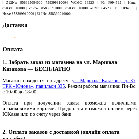
| Z12Nc: 858335084000 758399910004 WCMC 64523 | F0: F094585 | Hana:
858399910000 | Z12Nc: 858399910000 858399910000 WCMC 64523 | F0: F094585 |
Hana: 858399910000 | Z12Nc: 858399910000
Доставка
Оплата
1. Забрать заказ из магазина на ул. Маршала
Казакова —
БЕСПЛАТНО
Магазин находится по адресу:
ул. Маршала Казакова, д. 35,
ТРК
«Юнона
», павильон 335
. Режим работы магазина: Пн-Вс:
с 10-00 до 18-00.
Оплата при получении заказа возможна наличными
и банковскими картами. Предоплата возможна онлайн через
ЮKassa или по счету через банк.
2. Оплата заказов с доставкой
(онлайн
оплата
на сайте)