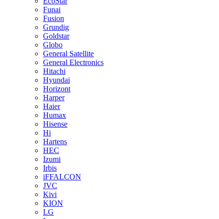
EcoStar
Funai
Fusion
Grundig
Goldstar
Globo
General Satellite
General Electronics
Hitachi
Hyundai
Horizont
Harper
Haier
Humax
Hisense
Hi
Hartens
HEC
Izumi
Irbis
iFFALCON
JVC
Kivi
KION
LG