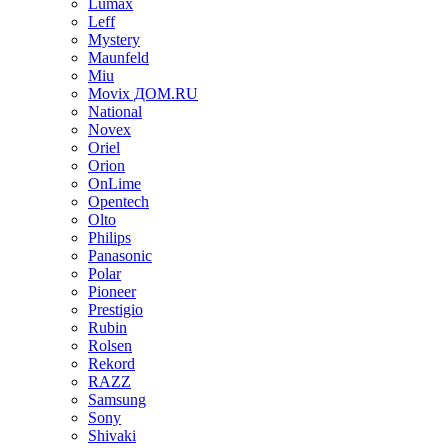
Lumax
Leff
Mystery
Maunfeld
Miu
Movix ДОМ.RU
National
Novex
Oriel
Orion
OnLime
Opentech
Olto
Philips
Panasonic
Polar
Pioneer
Prestigio
Rubin
Rolsen
Rekord
RAZZ
Samsung
Sony
Shivaki