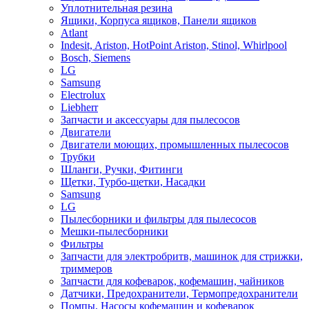
Уплотнительная резина
Ящики, Корпуса ящиков, Панели ящиков
Atlant
Indesit, Ariston, HotPoint Ariston, Stinol, Whirlpool
Bosch, Siemens
LG
Samsung
Electrolux
Liebherr
Запчасти и аксессуары для пылесосов
Двигатели
Двигатели моющих, промышленных пылесосов
Трубки
Шланги, Ручки, Фитинги
Щетки, Турбо-щетки, Насадки
Samsung
LG
Пылесборники и фильтры для пылесосов
Мешки-пылесборники
Фильтры
Запчасти для электробритв, машинок для стрижки,
триммеров
Запчасти для кофеварок, кофемашин, чайников
Датчики, Предохранители, Термопредохранители
Помпы, Насосы кофемашин и кофеварок