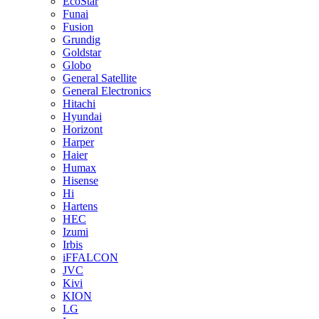
EcoStar
Funai
Fusion
Grundig
Goldstar
Globo
General Satellite
General Electronics
Hitachi
Hyundai
Horizont
Harper
Haier
Humax
Hisense
Hi
Hartens
HEC
Izumi
Irbis
iFFALCON
JVC
Kivi
KION
LG