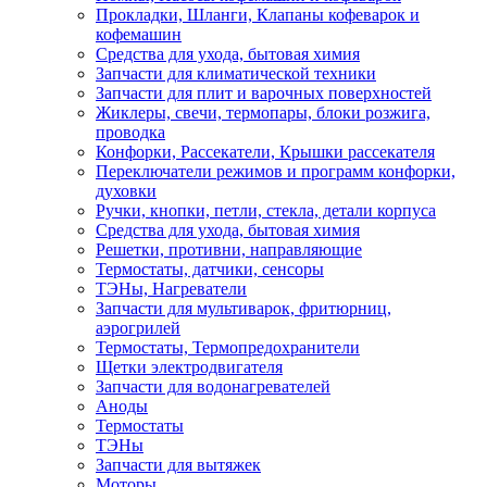
Прокладки, Шланги, Клапаны кофеварок и
кофемашин
Средства для ухода, бытовая химия
Запчасти для климатической техники
Запчасти для плит и варочных поверхностей
Жиклеры, свечи, термопары, блоки розжига,
проводка
Конфорки, Рассекатели, Крышки рассекателя
Переключатели режимов и программ конфорки,
духовки
Ручки, кнопки, петли, стекла, детали корпуса
Средства для ухода, бытовая химия
Решетки, противни, направляющие
Термостаты, датчики, сенсоры
ТЭНы, Нагреватели
Запчасти для мультиварок, фритюрниц,
аэрогрилей
Термостаты, Термопредохранители
Щетки электродвигателя
Запчасти для водонагревателей
Аноды
Термостаты
ТЭНы
Запчасти для вытяжек
Моторы