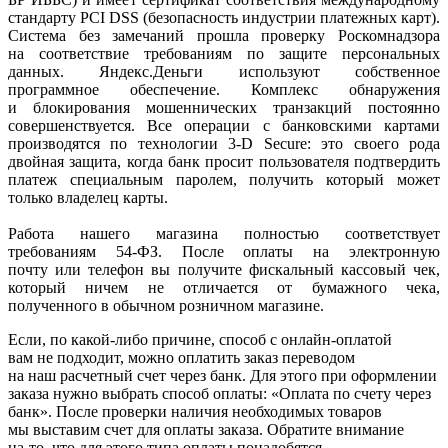
стандарту PCI DSS
(безопасность
индустрии платежных карт).
Система без замечаний прошла проверку Роскомнадзора
на соответствие требованиям по защите персональных
данных. Яндекс.Деньги используют собственное
программное обеспечение. Комплекс обнаружения
и блокирования мошеннических транзакций постоянно
совершенствуется. Все операции с банковскими картами
производятся по технологии 3-D Secure: это своего рода
двойная защита, когда банк просит пользователя подтвердить
платеж специальным паролем, получить который может
только владелец карты.
Работа нашего магазина полностью соответствует
требованиям 54-ФЗ. После оплаты на электронную
почту или телефон вы получите фискальный кассовый чек,
который ничем не отличается от бумажного чека,
полученного в обычном розничном магазине.
Если, по
какой-либо
причине, способ с онлайн-оплатой
вам не подходит, можно оплатить заказ переводом
на наш расчетный счет через банк. Для этого при оформлении
заказа нужно выбрать способ оплаты:
«Оплата
по счету через
банк». После проверки наличия необходимых товаров
мы выставим счет для оплаты заказа. Обратите внимание
на-то
, что для этого типа оплаты понадобятся