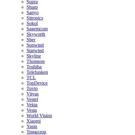
Supra
Sharp
Sanyo
Sitronics
Sokol
Sagemcom
Skyworth
Sber
Sunwind
Starwind
Skyline
Thomson
Toshiba
Telefunken
TCL
TopDevice
Tuvio
Vityas
Vestel
Vekta
Vesta
World Vision
Xiaomi
Yasin
Триколор