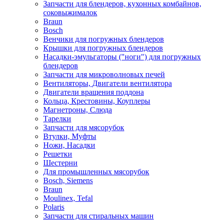
Запчасти для блендеров, кухонных комбайнов,
соковыжималок
Braun
Bosch
Венчики для погружных блендеров
Крышки для погружных блендеров
Насадки-эмульгаторы ("ноги") для погружных
блендеров
Запчасти для микроволновых печей
Вентиляторы, Двигатели вентилятора
Двигатели вращения поддона
Кольца, Крестовины, Коуплеры
Магнетроны, Слюда
Тарелки
Запчасти для мясорубок
Втулки, Муфты
Ножи, Насадки
Решетки
Шестерни
Для промышленных мясорубок
Bosch, Siemens
Braun
Moulinex, Tefal
Polaris
Запчасти для стиральных машин