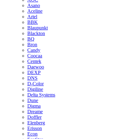
Asano
Aceline
Artel
BBK
Blaupunkt
Blackton
BQ
Bron
Candy
Coocaa
Centek
Daewoo
DEXP
DNS
D-Color
Digiline
Delta Systems
Dune
Digma
Dreame
Doffler
Elenberg
Erisson
Econ