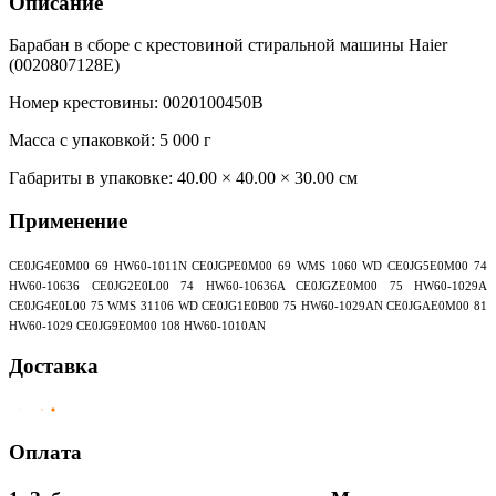
Описание
Барабан в сборе с крестовиной стиральной машины Haier
(0020807128E)
Номер крестовины: 0020100450B
Масса с упаковкой: 5 000 г
Габариты в упаковке:
40.00 × 40.00 × 30.00 см
Применение
CE0JG4E0M00 69 HW60-1011N CE0JGPE0M00 69 WMS 1060 WD CE0JG5E0M00 74
HW60-10636 CE0JG2E0L00 74 HW60-10636A CE0JGZE0M00 75 HW60-1029A
CE0JG4E0L00 75 WMS 31106 WD CE0JG1E0B00 75 HW60-1029AN CE0JGAE0M00 81
HW60-1029 CE0JG9E0M00 108 HW60-1010AN
Доставка
Оплата