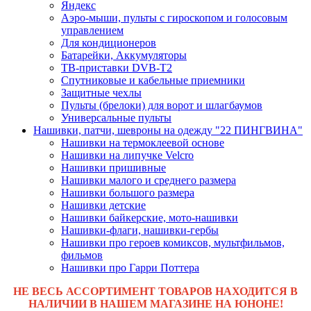
Яндекс
Аэро-мыши, пульты с гироскопом и голосовым
управлением
Для кондиционеров
Батарейки, Аккумуляторы
ТВ-приставки DVB-T2
Спутниковые и кабельные приемники
Защитные чехлы
Пульты (брелоки) для ворот и шлагбаумов
Универсальные пульты
Нашивки, патчи, шевроны на одежду "22 ПИНГВИНА"
Нашивки на термоклеевой основе
Нашивки на липучке Velcro
Нашивки пришивные
Нашивки малого и среднего размера
Нашивки большого размера
Нашивки детские
Нашивки байкерские, мото-нашивки
Нашивки-флаги, нашивки-гербы
Нашивки про героев комиксов, мультфильмов,
фильмов
Нашивки про Гарри Поттера
НЕ ВЕСЬ АССОРТИМЕНТ ТОВАРОВ НАХОДИТСЯ В
НАЛИЧИИ В НАШЕМ МАГАЗИНЕ НА ЮНОНЕ!