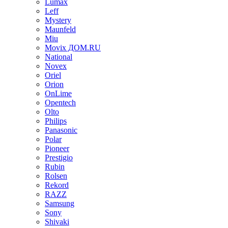
Lumax
Leff
Mystery
Maunfeld
Miu
Movix ДОМ.RU
National
Novex
Oriel
Orion
OnLime
Opentech
Olto
Philips
Panasonic
Polar
Pioneer
Prestigio
Rubin
Rolsen
Rekord
RAZZ
Samsung
Sony
Shivaki