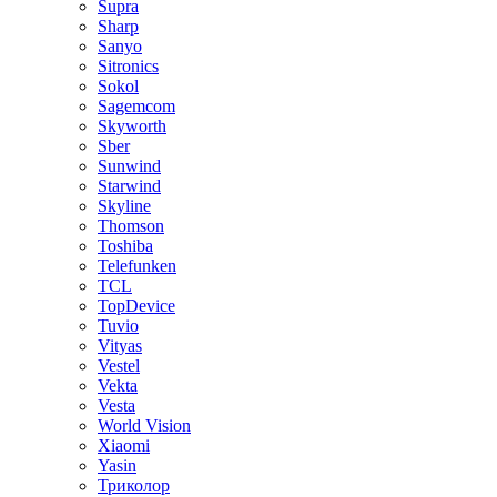
Supra
Sharp
Sanyo
Sitronics
Sokol
Sagemcom
Skyworth
Sber
Sunwind
Starwind
Skyline
Thomson
Toshiba
Telefunken
TCL
TopDevice
Tuvio
Vityas
Vestel
Vekta
Vesta
World Vision
Xiaomi
Yasin
Триколор