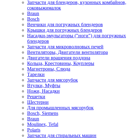
Запчасти для блендеров, кухонных комбайнов,
соковыжималок
Braun
Bosch
Венчики для погружных блендеров
Крышки для погружных блендеров
Насадки-эмульгаторы ("ноги") для погружных
блендеров
Запчасти для микроволновых печей
Вентиляторы, Двигатели вентилятора
Двигатели вращения поддона
Кольца, Крестовины, Коуплеры
Магнетроны, Слюда
Тарелки
Запчасти для мясорубок
Втулки, Муфты
Ножи, Насадки
Решетки
Шестерни
Для промышленных мясорубок
Bosch, Siemens
Braun
Moulinex, Tefal
Polaris
Запчасти для стиральных машин