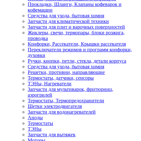
Прокладки, Шланги, Клапаны кофеварок и
кофемашин
Средства для ухода, бытовая химия
Запчасти для климатической техники
Запчасти для плит и варочных поверхностей
Жиклеры, свечи, термопары, блоки розжига,
проводка
Конфорки, Рассекатели, Крышки рассекателя
Переключатели режимов и программ конфорки,
духовки
Ручки, кнопки, петли, стекла, детали корпуса
Средства для ухода, бытовая химия
Решетки, противни, направляющие
Термостаты, датчики, сенсоры
ТЭНы, Нагреватели
Запчасти для мультиварок, фритюрниц,
аэрогрилей
Термостаты, Термопредохранители
Щетки электродвигателя
Запчасти для водонагревателей
Аноды
Термостаты
ТЭНы
Запчасти для вытяжек
Моторы