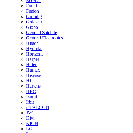
EcoStar
Funai
Fusion
Grundig
Goldstar
Globo
General Satellite
General Electronics
Hitachi
Hyundai
Horizont
Harper
Haier
Humax
Hisense
Hi
Hartens
HEC
Izumi
Irbis
iFFALCON
JVC
Kivi
KION
LG