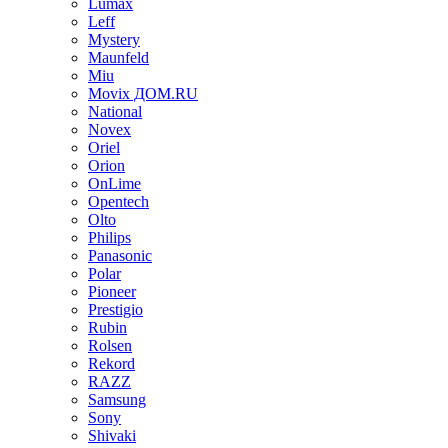
Lumax
Leff
Mystery
Maunfeld
Miu
Movix ДОМ.RU
National
Novex
Oriel
Orion
OnLime
Opentech
Olto
Philips
Panasonic
Polar
Pioneer
Prestigio
Rubin
Rolsen
Rekord
RAZZ
Samsung
Sony
Shivaki