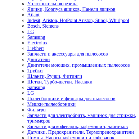
Уплотнительная резина
Ящики, Корпуса ящиков, Панели ящиков
Atlant
Indesit, Ariston, HotPoint Ariston, Stinol, Whirlpool
Bosch, Siemens
LG
Samsung
Electrolux
Liebherr
Запчасти и аксессуары для пылесосов
Двигатели
Двигатели моющих, промышленных пылесосов
Трубки
Шланги, Ручки, Фитинги
Щетки, Турбо-щетки, Насадки
Samsung
LG
Пылесборники и фильтры для пылесосов
Мешки-пылесборники
Фильтры
Запчасти для электробритв, машинок для стрижки,
триммеров
Запчасти для кофеварок, кофемашин, чайников
Датчики, Предохранители, Термопредохранители
Помпы, Насосы кофемашин и кофеварок