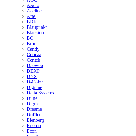
Asano
Aceline
Artel
BBK
Blaupunkt
Blackton
BQ
Bron
Candy
Coocaa
Centek
Daewoo
DEXP
DNS
D-Color
Digiline
Delta Systems
Dune
Digma
Dreame
Doffler
Elenberg
Erisson
Econ