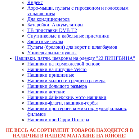
Яндекс
Аэро-мыши, пульты с гироскопом и голосовым
управлением
Для кондиционеров
Батарейки, Аккумуляторы
ТВ-приставки DVB-T2
Спутниковые и кабельные приемники
Защитные чехлы
Пульты (брелоки) для ворот и шлагбаумов
Универсальные пульты
Нашивки, патчи, шевроны на одежду "22 ПИНГВИНА"
Нашивки на термоклеевой основе
Нашивки на липучке Velcro
Нашивки пришивные
Нашивки малого и среднего размера
Нашивки большого размера
Нашивки детские
Нашивки байкерские, мото-нашивки
Нашивки-флаги, нашивки-гербы
Нашивки про героев комиксов, мультфильмов,
фильмов
Нашивки про Гарри Поттера
НЕ ВЕСЬ АССОРТИМЕНТ ТОВАРОВ НАХОДИТСЯ В
НАЛИЧИИ В НАШЕМ МАГАЗИНЕ НА ЮНОНЕ!