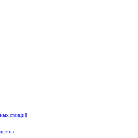
сных станций
ншетов