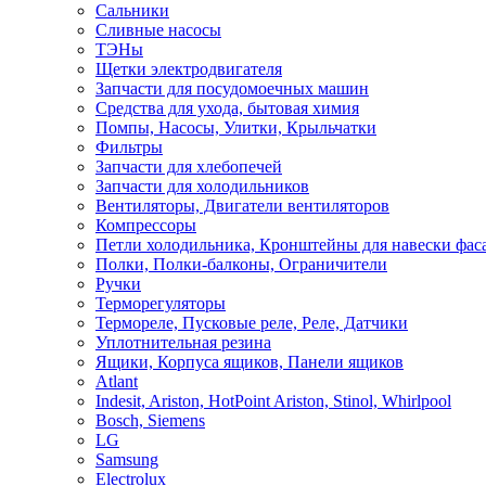
Сальники
Сливные насосы
ТЭНы
Щетки электродвигателя
Запчасти для посудомоечных машин
Средства для ухода, бытовая химия
Помпы, Насосы, Улитки, Крыльчатки
Фильтры
Запчасти для хлебопечей
Запчасти для холодильников
Вентиляторы, Двигатели вентиляторов
Компрессоры
Петли холодильника, Кронштейны для навески фас
Полки, Полки-балконы, Ограничители
Ручки
Терморегуляторы
Термореле, Пусковые реле, Реле, Датчики
Уплотнительная резина
Ящики, Корпуса ящиков, Панели ящиков
Atlant
Indesit, Ariston, HotPoint Ariston, Stinol, Whirlpool
Bosch, Siemens
LG
Samsung
Electrolux