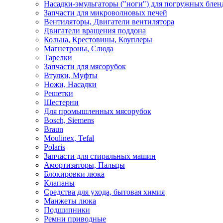
Насадки-эмульгаторы ("ноги") для погружных блен
Запчасти для микроволновых печей
Вентиляторы, Двигатели вентилятора
Двигатели вращения поддона
Кольца, Крестовины, Коуплеры
Магнетроны, Слюда
Тарелки
Запчасти для мясорубок
Втулки, Муфты
Ножи, Насадки
Решетки
Шестерни
Для промышленных мясорубок
Bosch, Siemens
Braun
Moulinex, Tefal
Polaris
Запчасти для стиральных машин
Амортизаторы, Пальцы
Блокировки люка
Клапаны
Средства для ухода, бытовая химия
Манжеты люка
Подшипники
Ремни приводные