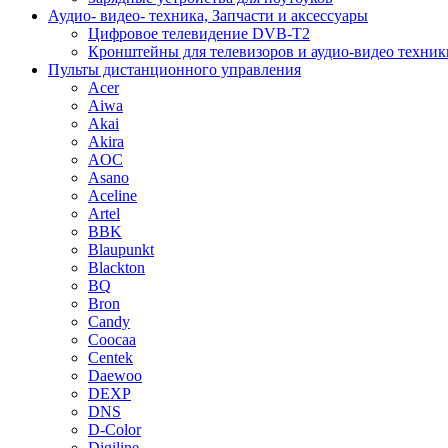
Аудио- видео- техника, Запчасти и аксессуары
Цифровое телевидение DVB-T2
Кронштейны для телевизоров и аудио-видео техник
Пульты дистанционного управления
Acer
Aiwa
Akai
Akira
AOC
Asano
Aceline
Artel
BBK
Blaupunkt
Blackton
BQ
Bron
Candy
Coocaa
Centek
Daewoo
DEXP
DNS
D-Color
Digiline