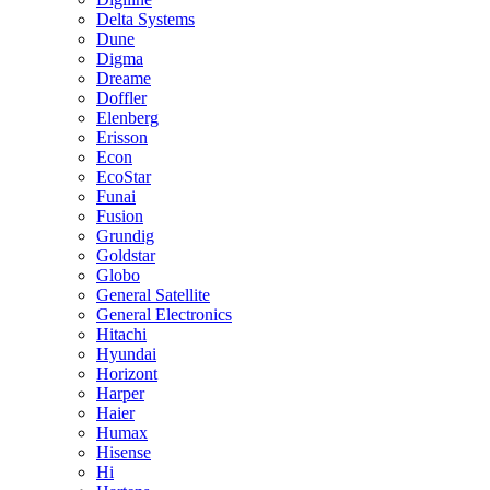
Delta Systems
Dune
Digma
Dreame
Doffler
Elenberg
Erisson
Econ
EcoStar
Funai
Fusion
Grundig
Goldstar
Globo
General Satellite
General Electronics
Hitachi
Hyundai
Horizont
Harper
Haier
Humax
Hisense
Hi