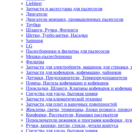
Liebherr
Запчасти и аксессуары для пылесосов
Двигатели
Двигатели моющих, промышленных пылесосов
Трубки
Шланги, Ручки, Фитинги
Щетки, Турбо-щетки, Насадки
Samsung
LG
Пылесборники и фильтры для пылесосов
Мешки-пылесборники
Фильтры
Запчасти для электробритв, машинок для стрижки,
Запчасти для кофеварок, кофемашин, чайников
Датчики, Предохранители, Термопредохранители
Помпы, Насосы кофемашин и кофеварок
Прокладки, Шланги, Клапаны кофеварок и кофема
Средства для ухода, бытовая химия
Запчасти для климатической техники
Запчасти для плит и варочных поверхностей
Жиклеры, свечи, термопары, блоки розжига, прово
Конфорки, Рассекатели, Крышки рассекателя
Переключатели режимов и программ конфорки, дух
Ручки, кнопки, петли, стекла, детали корпуса
Средства для ухода, бытовая химия