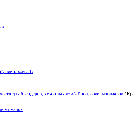
нок
а", павильон 335
части для блендеров, кухонных комбайнов, соковыжималок
/
Кры
овыжималок