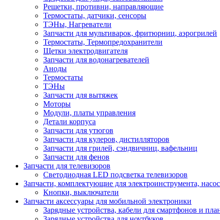
Решетки, противни, направляющие
Термостаты, датчики, сенсоры
ТЭНы, Нагреватели
Запчасти для мультиварок, фритюрниц, аэрогрилей
Термостаты, Термопредохранители
Щетки электродвигателя
Запчасти для водонагревателей
Аноды
Термостаты
ТЭНы
Запчасти для вытяжек
Моторы
Модули, платы управления
Детали корпуса
Запчасти для утюгов
Запчасти для кулеров, дистилляторов
Запчасти для грилей, сэндвичниц, вафельниц
Запчасти для фенов
Запчасти для телевизоров
Светодиодная LED подсветка телевизоров
Запчасти, комплектующие для электроинструмента, насо
Кнопки, выключатели
Запчасти аксессуары для мобильной электроники
Зарядные устройства, кабели для смартфонов и пла
Зарядные устройства для ноутбуков