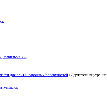
нок
а", павильон 335
части для плит и варочных поверхностей
/
Держатель внутреннег
овыжималок