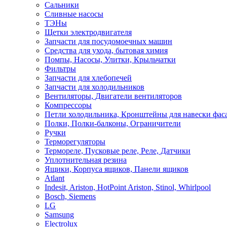
Сальники
Сливные насосы
ТЭНы
Щетки электродвигателя
Запчасти для посудомоечных машин
Средства для ухода, бытовая химия
Помпы, Насосы, Улитки, Крыльчатки
Фильтры
Запчасти для хлебопечей
Запчасти для холодильников
Вентиляторы, Двигатели вентиляторов
Компрессоры
Петли холодильника, Кронштейны для навески фас
Полки, Полки-балконы, Ограничители
Ручки
Терморегуляторы
Термореле, Пусковые реле, Реле, Датчики
Уплотнительная резина
Ящики, Корпуса ящиков, Панели ящиков
Atlant
Indesit, Ariston, HotPoint Ariston, Stinol, Whirlpool
Bosch, Siemens
LG
Samsung
Electrolux