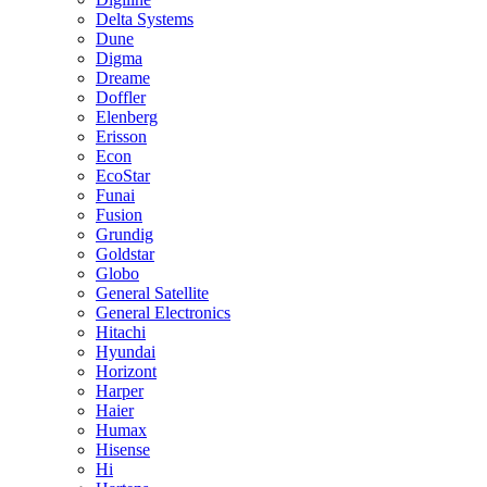
Delta Systems
Dune
Digma
Dreame
Doffler
Elenberg
Erisson
Econ
EcoStar
Funai
Fusion
Grundig
Goldstar
Globo
General Satellite
General Electronics
Hitachi
Hyundai
Horizont
Harper
Haier
Humax
Hisense
Hi