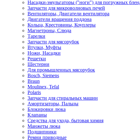
Насадки-эмульгаторы ("ноги") для погружных блен
Запчасти для микроволновых печей
Вентиляторы, Двигатели вентилятора
Двигатели вращения поддона
Кольца, Крестовины, Коуплеры
Магнетроны, Слюда
Тарелки
Запчасти для мясорубок
Втулки, Муфты
Ножи, Насадки
Решетки
Шестерни
Для промышленных мясорубок
Bosch, Siemens
Braun
Moulinex, Tefal
Polaris
Запчасти для стиральных машин
Амортизаторы, Пальцы
Блокировки люка
Клапаны
Средства для ухода, бытовая химия
Манжеты люка
Подшипники
Ремни приводные