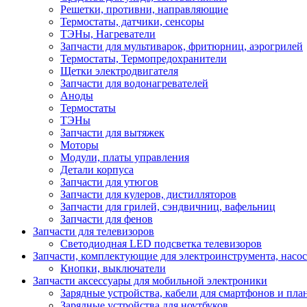
Решетки, противни, направляющие
Термостаты, датчики, сенсоры
ТЭНы, Нагреватели
Запчасти для мультиварок, фритюрниц, аэрогрилей
Термостаты, Термопредохранители
Щетки электродвигателя
Запчасти для водонагревателей
Аноды
Термостаты
ТЭНы
Запчасти для вытяжек
Моторы
Модули, платы управления
Детали корпуса
Запчасти для утюгов
Запчасти для кулеров, дистилляторов
Запчасти для грилей, сэндвичниц, вафельниц
Запчасти для фенов
Запчасти для телевизоров
Светодиодная LED подсветка телевизоров
Запчасти, комплектующие для электроинструмента, насо
Кнопки, выключатели
Запчасти аксессуары для мобильной электроники
Зарядные устройства, кабели для смартфонов и пла
Зарядные устройства для ноутбуков