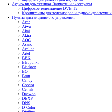
Аудио- видео- техника, Запчасти и аксессуары
Цифровое телевидение DVB-T2
Кронштейны для телевизоров и аудио-видео техник
Пульты дистанционного управления
Acer
Aiwa
Akai
Akira
AOC
Asano
Aceline
Artel
BBK
Blaupunkt
Blackton
BQ
Bron
Candy
Coocaa
Centek
Daewoo
DEXP
DNS
D-Color
Digiline