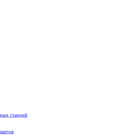
сных станций
ншетов