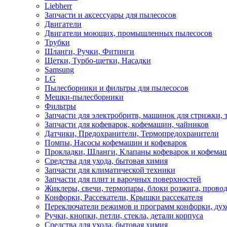
Liebherr
Запчасти и аксессуары для пылесосов
Двигатели
Двигатели моющих, промышленных пылесосов
Трубки
Шланги, Ручки, Фитинги
Щетки, Турбо-щетки, Насадки
Samsung
LG
Пылесборники и фильтры для пылесосов
Мешки-пылесборники
Фильтры
Запчасти для электробритв, машинок для стрижки,
Запчасти для кофеварок, кофемашин, чайников
Датчики, Предохранители, Термопредохранители
Помпы, Насосы кофемашин и кофеварок
Прокладки, Шланги, Клапаны кофеварок и кофема
Средства для ухода, бытовая химия
Запчасти для климатической техники
Запчасти для плит и варочных поверхностей
Жиклеры, свечи, термопары, блоки розжига, прово
Конфорки, Рассекатели, Крышки рассекателя
Переключатели режимов и программ конфорки, дух
Ручки, кнопки, петли, стекла, детали корпуса
Средства для ухода, бытовая химия