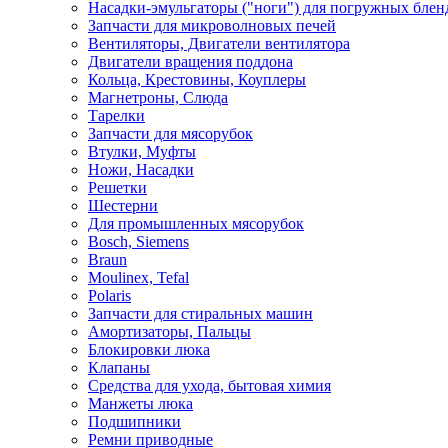
Насадки-эмульгаторы ("ноги") для погружных блен
Запчасти для микроволновых печей
Вентиляторы, Двигатели вентилятора
Двигатели вращения поддона
Кольца, Крестовины, Коуплеры
Магнетроны, Слюда
Тарелки
Запчасти для мясорубок
Втулки, Муфты
Ножи, Насадки
Решетки
Шестерни
Для промышленных мясорубок
Bosch, Siemens
Braun
Moulinex, Tefal
Polaris
Запчасти для стиральных машин
Амортизаторы, Пальцы
Блокировки люка
Клапаны
Средства для ухода, бытовая химия
Манжеты люка
Подшипники
Ремни приводные