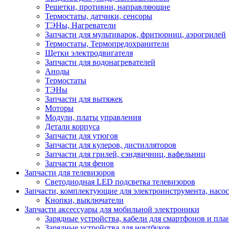
Решетки, противни, направляющие
Термостаты, датчики, сенсоры
ТЭНы, Нагреватели
Запчасти для мультиварок, фритюрниц, аэрогрилей
Термостаты, Термопредохранители
Щетки электродвигателя
Запчасти для водонагревателей
Аноды
Термостаты
ТЭНы
Запчасти для вытяжек
Моторы
Модули, платы управления
Детали корпуса
Запчасти для утюгов
Запчасти для кулеров, дистилляторов
Запчасти для грилей, сэндвичниц, вафельниц
Запчасти для фенов
Запчасти для телевизоров
Светодиодная LED подсветка телевизоров
Запчасти, комплектующие для электроинструмента, насо
Кнопки, выключатели
Запчасти аксессуары для мобильной электроники
Зарядные устройства, кабели для смартфонов и пла
Зарядные устройства для ноутбуков