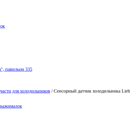
нок
а", павильон 335
части для холодильников
/
Сенсорный датчик холодильника Liebh
овыжималок