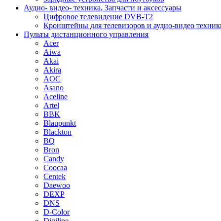
Аудио- видео- техника, Запчасти и аксессуары
Цифровое телевидение DVB-T2
Кронштейны для телевизоров и аудио-видео техник
Пульты дистанционного управления
Acer
Aiwa
Akai
Akira
AOC
Asano
Aceline
Artel
BBK
Blaupunkt
Blackton
BQ
Bron
Candy
Coocaa
Centek
Daewoo
DEXP
DNS
D-Color
Digiline