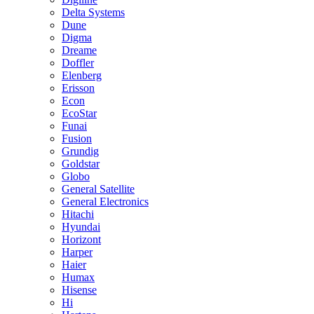
Delta Systems
Dune
Digma
Dreame
Doffler
Elenberg
Erisson
Econ
EcoStar
Funai
Fusion
Grundig
Goldstar
Globo
General Satellite
General Electronics
Hitachi
Hyundai
Horizont
Harper
Haier
Humax
Hisense
Hi