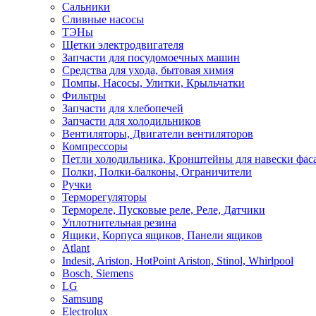
Сальники
Сливные насосы
ТЭНы
Щетки электродвигателя
Запчасти для посудомоечных машин
Средства для ухода, бытовая химия
Помпы, Насосы, Улитки, Крыльчатки
Фильтры
Запчасти для хлебопечей
Запчасти для холодильников
Вентиляторы, Двигатели вентиляторов
Компрессоры
Петли холодильника, Кронштейны для навески фас
Полки, Полки-балконы, Ограничители
Ручки
Терморегуляторы
Термореле, Пусковые реле, Реле, Датчики
Уплотнительная резина
Ящики, Корпуса ящиков, Панели ящиков
Atlant
Indesit, Ariston, HotPoint Ariston, Stinol, Whirlpool
Bosch, Siemens
LG
Samsung
Electrolux