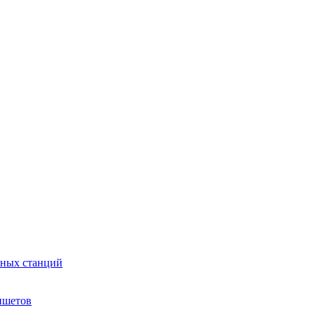
сных станций
ншетов