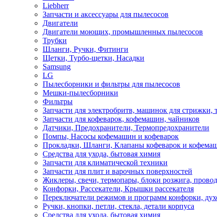
Liebherr
Запчасти и аксессуары для пылесосов
Двигатели
Двигатели моющих, промышленных пылесосов
Трубки
Шланги, Ручки, Фитинги
Щетки, Турбо-щетки, Насадки
Samsung
LG
Пылесборники и фильтры для пылесосов
Мешки-пылесборники
Фильтры
Запчасти для электробритв, машинок для стрижки,
Запчасти для кофеварок, кофемашин, чайников
Датчики, Предохранители, Термопредохранители
Помпы, Насосы кофемашин и кофеварок
Прокладки, Шланги, Клапаны кофеварок и кофема
Средства для ухода, бытовая химия
Запчасти для климатической техники
Запчасти для плит и варочных поверхностей
Жиклеры, свечи, термопары, блоки розжига, прово
Конфорки, Рассекатели, Крышки рассекателя
Переключатели режимов и программ конфорки, дух
Ручки, кнопки, петли, стекла, детали корпуса
Средства для ухода, бытовая химия