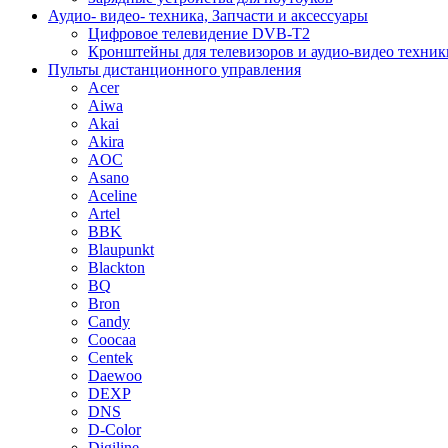
Аудио- видео- техника, Запчасти и аксессуары
Цифровое телевидение DVB-T2
Кронштейны для телевизоров и аудио-видео техник
Пульты дистанционного управления
Acer
Aiwa
Akai
Akira
AOC
Asano
Aceline
Artel
BBK
Blaupunkt
Blackton
BQ
Bron
Candy
Coocaa
Centek
Daewoo
DEXP
DNS
D-Color
Digiline