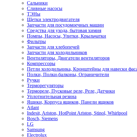
Сальники
Сливные насосы
ТЭНы
Щетки электродвигателя
Запчасти для посудомоечных машин
Средства для ухода, бытовая химия
Помпы, Насосы, Улитки, Крыльчатки
Фильтры
Запчасти для хлебопечей
Запчасти для холодильников
Вентиляторы, Двигатели вентиляторов
Компрессоры
Петли холодильника, Кронштейны для навески фас
Полки, Полки-балконы, Ограничители
Ручки
Терморегуляторы
Термореле, Пусковые реле, Реле, Датчики
Уплотнительная резина
Ящики, Корпуса ящиков, Панели ящиков
Atlant
Indesit, Ariston, HotPoint Ariston, Stinol, Whirlpool
Bosch, Siemens
LG
Samsung
Electrolux