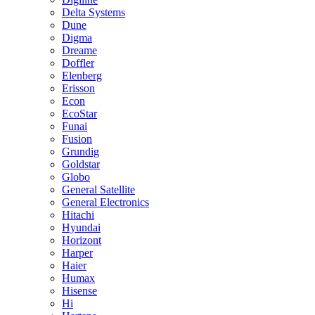
Delta Systems
Dune
Digma
Dreame
Doffler
Elenberg
Erisson
Econ
EcoStar
Funai
Fusion
Grundig
Goldstar
Globo
General Satellite
General Electronics
Hitachi
Hyundai
Horizont
Harper
Haier
Humax
Hisense
Hi