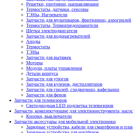
Решетки, противни, направляющие
Термостаты, датчики, сенсоры
ТЭНы, Нагреватели
Запчасти для мультиварок, фритюрниц, аэрогрилей
Термостаты, Термопредохранители
Щетки электродвигателя
Запчасти для водонагревателей
Аноды
Термостаты
ТЭНы
Запчасти для вытяжек
Моторы
Модули, платы управления
Детали корпуса
Запчасти для утюгов
Запчасти для кулеров, дистилляторов
Запчасти для грилей, сэндвичниц, вафельниц
Запчасти для фенов
Запчасти для телевизоров
Светодиодная LED подсветка телевизоров
Запчасти, комплектующие для электроинструмента, насо
Кнопки, выключатели
Запчасти аксессуары для мобильной электроники
Зарядные устройства, кабели для смартфонов и пла
Зарядные устройства для ноутбуков