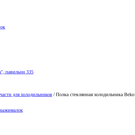
нок
а", павильон 335
части для холодильников
/
Полка стеклянная холодильника Beko
овыжималок