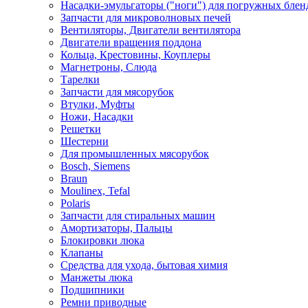
Насадки-эмульгаторы ("ноги") для погружных блен
Запчасти для микроволновых печей
Вентиляторы, Двигатели вентилятора
Двигатели вращения поддона
Кольца, Крестовины, Коуплеры
Магнетроны, Слюда
Тарелки
Запчасти для мясорубок
Втулки, Муфты
Ножи, Насадки
Решетки
Шестерни
Для промышленных мясорубок
Bosch, Siemens
Braun
Moulinex, Tefal
Polaris
Запчасти для стиральных машин
Амортизаторы, Пальцы
Блокировки люка
Клапаны
Средства для ухода, бытовая химия
Манжеты люка
Подшипники
Ремни приводные