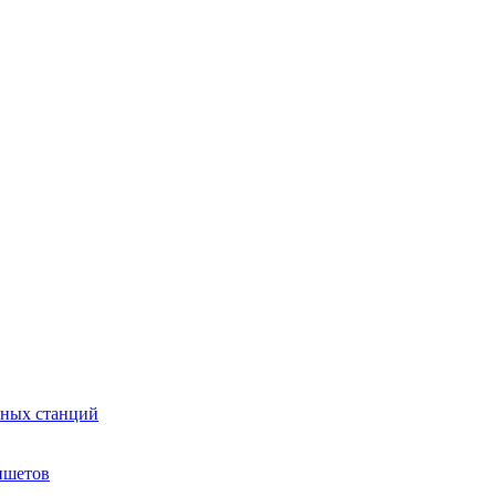
сных станций
ншетов