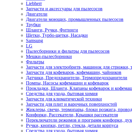
Liebherr
Запчасти и аксессуары для пылесосов
Двигатели
Двигатели моющих, промышленных пылесосов
Трубки
Шланги, Ручки, Фитинги
Щетки, Турбо-щетки, Насадки
Samsung
LG
Пылесборники и фильтры для пылесосов
Мешки-пылесборники
Фильтры
Запчасти для электробритв, машинок для стрижки,
Запчасти для кофеварок, кофемашин, чайников
Датчики, Предохранители, Термопредохранители
Помпы, Насосы кофемашин и кофеварок
Прокладки, Шланги, Клапаны кофеварок и кофема
Средства для ухода, бытовая химия
Запчасти для климатической техники
Запчасти для плит и варочных поверхностей
Жиклеры, свечи, термопары, блоки розжига, прово
Конфорки, Рассекатели, Крышки рассекателя
Переключатели режимов и программ конфорки, дух
Ручки, кнопки, петли, стекла, детали корпуса
Средства для ухода, бытовая химия