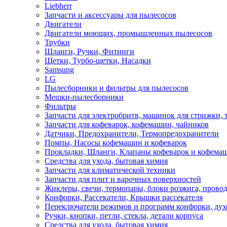
Liebherr
Запчасти и аксессуары для пылесосов
Двигатели
Двигатели моющих, промышленных пылесосов
Трубки
Шланги, Ручки, Фитинги
Щетки, Турбо-щетки, Насадки
Samsung
LG
Пылесборники и фильтры для пылесосов
Мешки-пылесборники
Фильтры
Запчасти для электробритв, машинок для стрижки,
Запчасти для кофеварок, кофемашин, чайников
Датчики, Предохранители, Термопредохранители
Помпы, Насосы кофемашин и кофеварок
Прокладки, Шланги, Клапаны кофеварок и кофема
Средства для ухода, бытовая химия
Запчасти для климатической техники
Запчасти для плит и варочных поверхностей
Жиклеры, свечи, термопары, блоки розжига, прово
Конфорки, Рассекатели, Крышки рассекателя
Переключатели режимов и программ конфорки, дух
Ручки, кнопки, петли, стекла, детали корпуса
Средства для ухода, бытовая химия