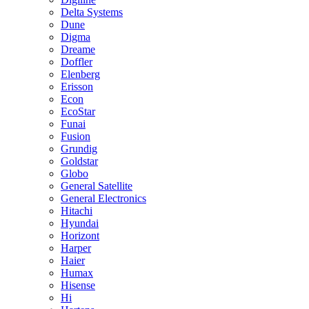
Delta Systems
Dune
Digma
Dreame
Doffler
Elenberg
Erisson
Econ
EcoStar
Funai
Fusion
Grundig
Goldstar
Globo
General Satellite
General Electronics
Hitachi
Hyundai
Horizont
Harper
Haier
Humax
Hisense
Hi