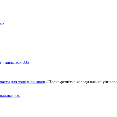
нок
а", павильон 335
части для холодильников
/
Полка-решетка холодильника универс
овыжималок