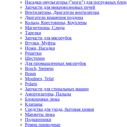
Насадки-эмульгаторы ("ноги") для погружных блен
Запчасти для микроволновых печей
Вентиляторы, Двигатели вентилятора
Двигатели вращения поддона
Кольца, Крестовины, Коуплеры
Магнетроны, Слюда
Тарелки
Запчасти для мясорубок
Втулки, Муфты
Ножи, Насадки
Решетки
Шестерни
Для промышленных мясорубок
Bosch, Siemens
Braun
Moulinex, Tefal
Polaris
Запчасти для стиральных машин
Амортизаторы, Пальцы
Блокировки люка
Клапаны
Средства для ухода, бытовая химия
Манжеты люка
Подшипники
Ремни приводные