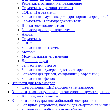
Решетки, противни, направляющие
Термостаты, датчики, сенсоры
ТЭНы, Нагреватели
Запчасти для мультиварок, фритюрниц, аэрогрилей
Термостаты, Термопредохранители
Щетки электродвигателя
Запчасти для водонагревателей
Аноды
Термостаты
ТЭНы
Запчасти для вытяжек
Моторы
Модули, платы управления
Детали корпуса
Запчасти для утюгов
Запчасти для кулеров, дистилляторов
Запчасти для грилей, сэндвичниц, вафельниц
Запчасти для фенов
Запчасти для телевизоров
Светодиодная LED подсветка телевизоров
Запчасти, комплектующие для электроинструмента, насо
Кнопки, выключатели
Запчасти аксессуары для мобильной электроники
Зарядные устройства, кабели для смартфонов и пла
Зарядные устройства для ноутбуков