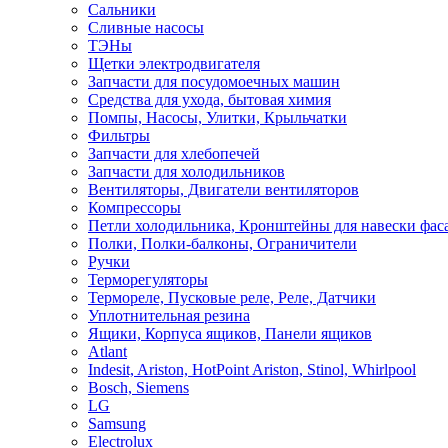
Сальники
Сливные насосы
ТЭНы
Щетки электродвигателя
Запчасти для посудомоечных машин
Средства для ухода, бытовая химия
Помпы, Насосы, Улитки, Крыльчатки
Фильтры
Запчасти для хлебопечей
Запчасти для холодильников
Вентиляторы, Двигатели вентиляторов
Компрессоры
Петли холодильника, Кронштейны для навески фас
Полки, Полки-балконы, Ограничители
Ручки
Терморегуляторы
Термореле, Пусковые реле, Реле, Датчики
Уплотнительная резина
Ящики, Корпуса ящиков, Панели ящиков
Atlant
Indesit, Ariston, HotPoint Ariston, Stinol, Whirlpool
Bosch, Siemens
LG
Samsung
Electrolux