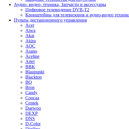
Аудио- видео- техника, Запчасти и аксессуары
Цифровое телевидение DVB-T2
Кронштейны для телевизоров и аудио-видео техник
Пульты дистанционного управления
Acer
Aiwa
Akai
Akira
AOC
Asano
Aceline
Artel
BBK
Blaupunkt
Blackton
BQ
Bron
Candy
Coocaa
Centek
Daewoo
DEXP
DNS
D-Color
Digiline