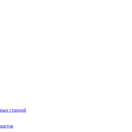
сных станций
ншетов