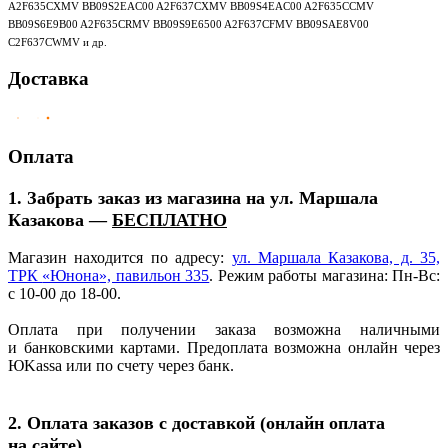
A2F635CXMV BB09S2EAC00 A2F637CXMV BB09S4EAC00 A2F635CCMV
BB09S6E9B00 A2F635CRMV BB09S9E6500 A2F637CFMV BB09SAE8V00
C2F637CWMV и др.
Доставка
Оплата
1. Забрать заказ из магазина на ул. Маршала
Казакова —
БЕСПЛАТНО
Магазин находится по адресу:
ул. Маршала Казакова, д. 35,
ТРК
«Юнона
», павильон 335
. Режим работы магазина: Пн-Вс:
с 10-00 до 18-00.
Оплата при получении заказа возможна наличными
и банковскими картами. Предоплата возможна онлайн через
ЮKassa или по счету через банк.
2. Оплата заказов с доставкой
(онлайн
оплата
на сайте)