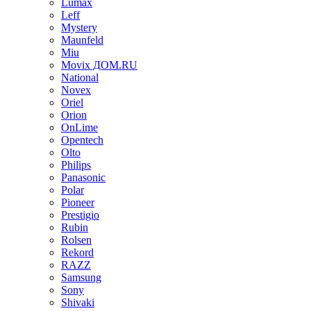
Lumax
Leff
Mystery
Maunfeld
Miu
Movix ДОМ.RU
National
Novex
Oriel
Orion
OnLime
Opentech
Olto
Philips
Panasonic
Polar
Pioneer
Prestigio
Rubin
Rolsen
Rekord
RAZZ
Samsung
Sony
Shivaki