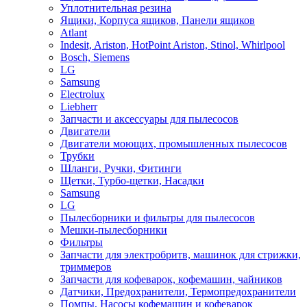
Уплотнительная резина
Ящики, Корпуса ящиков, Панели ящиков
Atlant
Indesit, Ariston, HotPoint Ariston, Stinol, Whirlpool
Bosch, Siemens
LG
Samsung
Electrolux
Liebherr
Запчасти и аксессуары для пылесосов
Двигатели
Двигатели моющих, промышленных пылесосов
Трубки
Шланги, Ручки, Фитинги
Щетки, Турбо-щетки, Насадки
Samsung
LG
Пылесборники и фильтры для пылесосов
Мешки-пылесборники
Фильтры
Запчасти для электробритв, машинок для стрижки,
триммеров
Запчасти для кофеварок, кофемашин, чайников
Датчики, Предохранители, Термопредохранители
Помпы, Насосы кофемашин и кофеварок