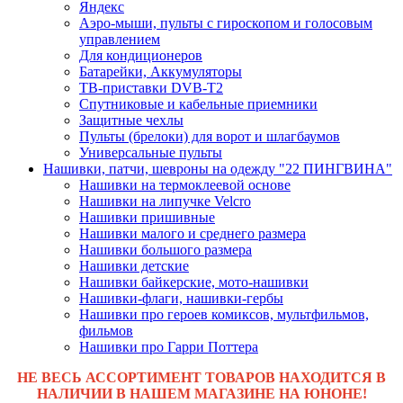
Яндекс
Аэро-мыши, пульты с гироскопом и голосовым
управлением
Для кондиционеров
Батарейки, Аккумуляторы
ТВ-приставки DVB-T2
Спутниковые и кабельные приемники
Защитные чехлы
Пульты (брелоки) для ворот и шлагбаумов
Универсальные пульты
Нашивки, патчи, шевроны на одежду "22 ПИНГВИНА"
Нашивки на термоклеевой основе
Нашивки на липучке Velcro
Нашивки пришивные
Нашивки малого и среднего размера
Нашивки большого размера
Нашивки детские
Нашивки байкерские, мото-нашивки
Нашивки-флаги, нашивки-гербы
Нашивки про героев комиксов, мультфильмов,
фильмов
Нашивки про Гарри Поттера
НЕ ВЕСЬ АССОРТИМЕНТ ТОВАРОВ НАХОДИТСЯ В
НАЛИЧИИ В НАШЕМ МАГАЗИНЕ НА ЮНОНЕ!