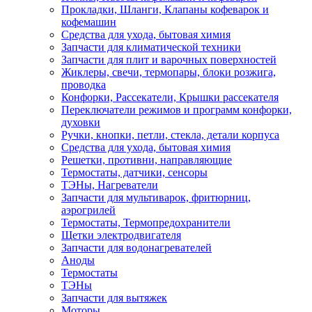
Прокладки, Шланги, Клапаны кофеварок и
кофемашин
Средства для ухода, бытовая химия
Запчасти для климатической техники
Запчасти для плит и варочных поверхностей
Жиклеры, свечи, термопары, блоки розжига,
проводка
Конфорки, Рассекатели, Крышки рассекателя
Переключатели режимов и программ конфорки,
духовки
Ручки, кнопки, петли, стекла, детали корпуса
Средства для ухода, бытовая химия
Решетки, противни, направляющие
Термостаты, датчики, сенсоры
ТЭНы, Нагреватели
Запчасти для мультиварок, фритюрниц,
аэрогрилей
Термостаты, Термопредохранители
Щетки электродвигателя
Запчасти для водонагревателей
Аноды
Термостаты
ТЭНы
Запчасти для вытяжек
Моторы