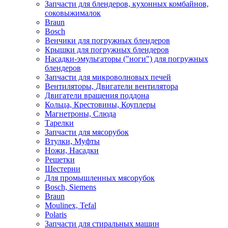
Запчасти для блендеров, кухонных комбайнов,
соковыжималок
Braun
Bosch
Венчики для погружных блендеров
Крышки для погружных блендеров
Насадки-эмульгаторы ("ноги") для погружных
блендеров
Запчасти для микроволновых печей
Вентиляторы, Двигатели вентилятора
Двигатели вращения поддона
Кольца, Крестовины, Коуплеры
Магнетроны, Слюда
Тарелки
Запчасти для мясорубок
Втулки, Муфты
Ножи, Насадки
Решетки
Шестерни
Для промышленных мясорубок
Bosch, Siemens
Braun
Moulinex, Tefal
Polaris
Запчасти для стиральных машин