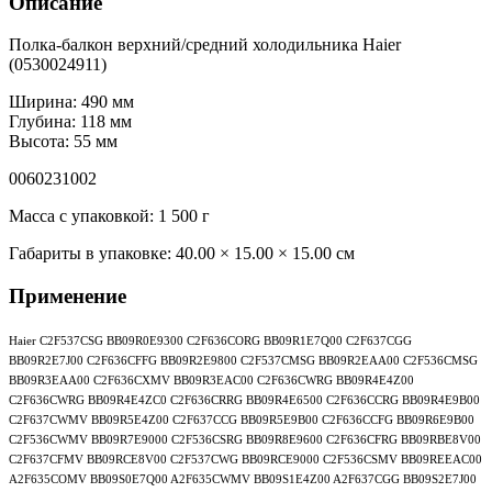
Описание
Полка-балкон верхний/средний холодильника Haier
(0530024911)
Ширина: 490 мм
Глубина: 118 мм
Высота: 55 мм
0060231002
Масса с упаковкой: 1 500 г
Габариты в упаковке:
40.00 × 15.00 × 15.00 см
Применение
Haier C2F537CSG BB09R0E9300 C2F636CORG BB09R1E7Q00 C2F637CGG
BB09R2E7J00 C2F636CFFG BB09R2E9800 C2F537CMSG BB09R2EAA00 C2F536CMSG
BB09R3EAA00 C2F636CXMV BB09R3EAC00 C2F636CWRG BB09R4E4Z00
C2F636CWRG BB09R4E4ZC0 C2F636CRRG BB09R4E6500 C2F636CCRG BB09R4E9B00
C2F637CWMV BB09R5E4Z00 C2F637CCG BB09R5E9B00 C2F636CCFG BB09R6E9B00
C2F536CWMV BB09R7E9000 C2F536CSRG BB09R8E9600 C2F636CFRG BB09RBE8V00
C2F637CFMV BB09RCE8V00 C2F537CWG BB09RCE9000 C2F536CSMV BB09REEAC00
A2F635COMV BB09S0E7Q00 A2F635CWMV BB09S1E4Z00 A2F637CGG BB09S2E7J00