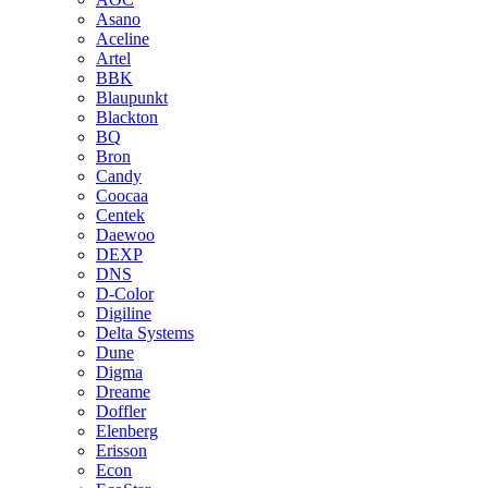
Asano
Aceline
Artel
BBK
Blaupunkt
Blackton
BQ
Bron
Candy
Coocaa
Centek
Daewoo
DEXP
DNS
D-Color
Digiline
Delta Systems
Dune
Digma
Dreame
Doffler
Elenberg
Erisson
Econ