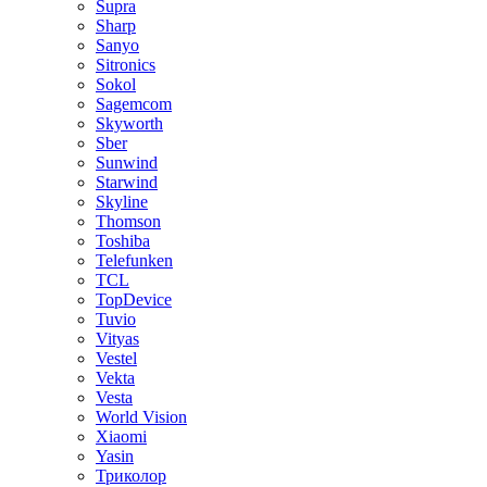
Supra
Sharp
Sanyo
Sitronics
Sokol
Sagemcom
Skyworth
Sber
Sunwind
Starwind
Skyline
Thomson
Toshiba
Telefunken
TCL
TopDevice
Tuvio
Vityas
Vestel
Vekta
Vesta
World Vision
Xiaomi
Yasin
Триколор