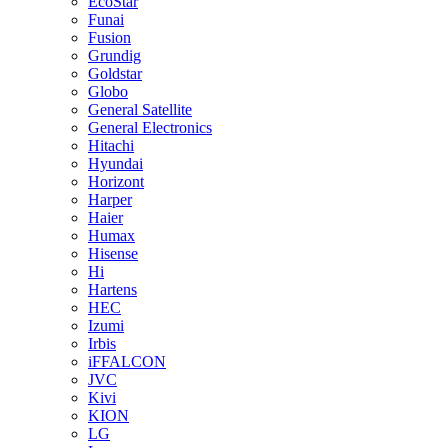
EcoStar
Funai
Fusion
Grundig
Goldstar
Globo
General Satellite
General Electronics
Hitachi
Hyundai
Horizont
Harper
Haier
Humax
Hisense
Hi
Hartens
HEC
Izumi
Irbis
iFFALCON
JVC
Kivi
KION
LG