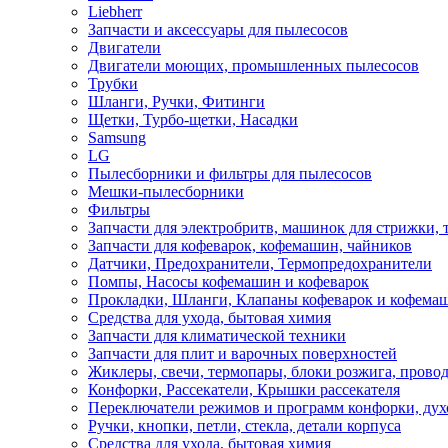
Liebherr
Запчасти и аксессуары для пылесосов
Двигатели
Двигатели моющих, промышленных пылесосов
Трубки
Шланги, Ручки, Фитинги
Щетки, Турбо-щетки, Насадки
Samsung
LG
Пылесборники и фильтры для пылесосов
Мешки-пылесборники
Фильтры
Запчасти для электробритв, машинок для стрижки,
Запчасти для кофеварок, кофемашин, чайников
Датчики, Предохранители, Термопредохранители
Помпы, Насосы кофемашин и кофеварок
Прокладки, Шланги, Клапаны кофеварок и кофема
Средства для ухода, бытовая химия
Запчасти для климатической техники
Запчасти для плит и варочных поверхностей
Жиклеры, свечи, термопары, блоки розжига, прово
Конфорки, Рассекатели, Крышки рассекателя
Переключатели режимов и программ конфорки, дух
Ручки, кнопки, петли, стекла, детали корпуса
Средства для ухода, бытовая химия