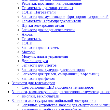
Решетки, противни, направляющие
Термостаты, датчики, сенсоры
ТЭНы, Нагреватели
Запчасти для мультиварок, фритюрниц, аэрогрилей
Термостаты, Термопредохранители
Щетки электродвигателя
Запчасти для водонагревателей
Аноды
Термостаты
ТЭНы
Запчасти для вытяжек
Моторы
Модули, платы управления
Детали корпуса
Запчасти для утюгов
Запчасти для кулеров, дистилляторов
Запчасти для грилей, сэндвичниц, вафельниц
Запчасти для фенов
Запчасти для телевизоров
Светодиодная LED подсветка телевизоров
Запчасти, комплектующие для электроинструмента, насо
Кнопки, выключатели
Запчасти аксессуары для мобильной электроники
Зарядные устройства, кабели для смартфонов и пла
Зарядные устройства для ноутбуков