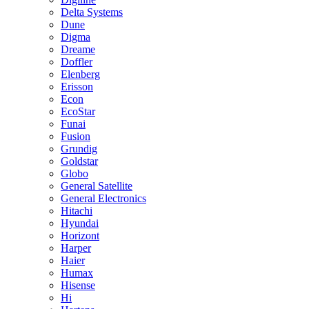
Delta Systems
Dune
Digma
Dreame
Doffler
Elenberg
Erisson
Econ
EcoStar
Funai
Fusion
Grundig
Goldstar
Globo
General Satellite
General Electronics
Hitachi
Hyundai
Horizont
Harper
Haier
Humax
Hisense
Hi