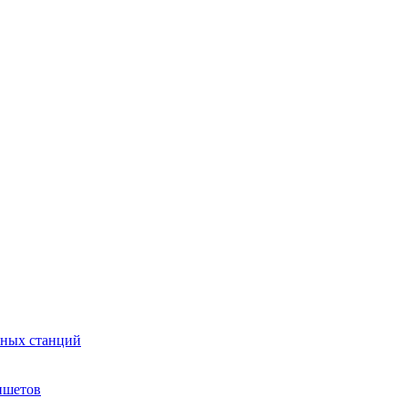
сных станций
ншетов