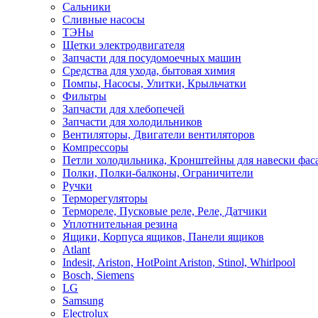
Сальники
Сливные насосы
ТЭНы
Щетки электродвигателя
Запчасти для посудомоечных машин
Средства для ухода, бытовая химия
Помпы, Насосы, Улитки, Крыльчатки
Фильтры
Запчасти для хлебопечей
Запчасти для холодильников
Вентиляторы, Двигатели вентиляторов
Компрессоры
Петли холодильника, Кронштейны для навески фас
Полки, Полки-балконы, Ограничители
Ручки
Терморегуляторы
Термореле, Пусковые реле, Реле, Датчики
Уплотнительная резина
Ящики, Корпуса ящиков, Панели ящиков
Atlant
Indesit, Ariston, HotPoint Ariston, Stinol, Whirlpool
Bosch, Siemens
LG
Samsung
Electrolux