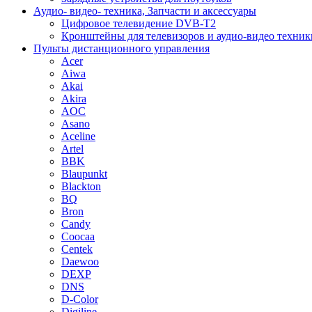
Аудио- видео- техника, Запчасти и аксессуары
Цифровое телевидение DVB-T2
Кронштейны для телевизоров и аудио-видео техник
Пульты дистанционного управления
Acer
Aiwa
Akai
Akira
AOC
Asano
Aceline
Artel
BBK
Blaupunkt
Blackton
BQ
Bron
Candy
Coocaa
Centek
Daewoo
DEXP
DNS
D-Color
Digiline