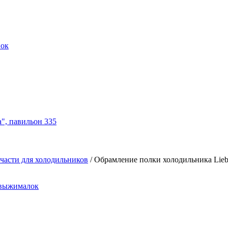
нок
а", павильон 335
части для холодильников
/
Обрамление полки холодильника Liebh
овыжималок