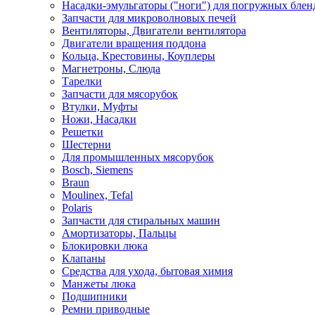
Насадки-эмульгаторы ("ноги") для погружных блен
Запчасти для микроволновых печей
Вентиляторы, Двигатели вентилятора
Двигатели вращения поддона
Кольца, Крестовины, Коуплеры
Магнетроны, Слюда
Тарелки
Запчасти для мясорубок
Втулки, Муфты
Ножи, Насадки
Решетки
Шестерни
Для промышленных мясорубок
Bosch, Siemens
Braun
Moulinex, Tefal
Polaris
Запчасти для стиральных машин
Амортизаторы, Пальцы
Блокировки люка
Клапаны
Средства для ухода, бытовая химия
Манжеты люка
Подшипники
Ремни приводные