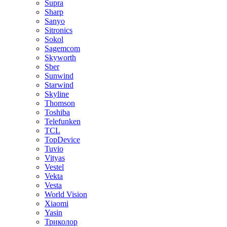
Supra
Sharp
Sanyo
Sitronics
Sokol
Sagemcom
Skyworth
Sber
Sunwind
Starwind
Skyline
Thomson
Toshiba
Telefunken
TCL
TopDevice
Tuvio
Vityas
Vestel
Vekta
Vesta
World Vision
Xiaomi
Yasin
Триколор