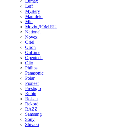
Lumax
Leff
Mystery
Maunfeld
Miu
Movix ДОМ.RU
National
Novex
Oriel
Orion
OnLime
Opentech
Olto
Philips
Panasonic
Polar
Pioneer
Prestigio
Rubin
Rolsen
Rekord
RAZZ
Samsung
Sony
Shivaki