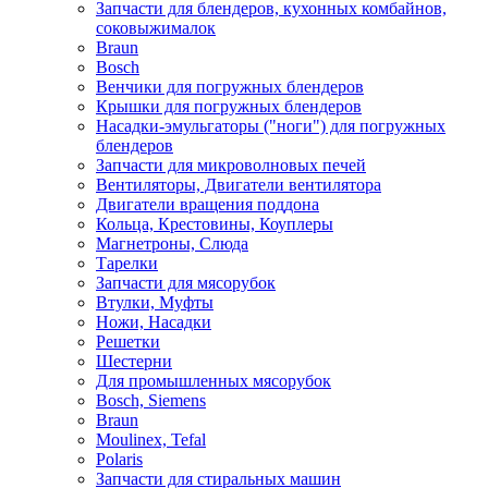
Запчасти для блендеров, кухонных комбайнов,
соковыжималок
Braun
Bosch
Венчики для погружных блендеров
Крышки для погружных блендеров
Насадки-эмульгаторы ("ноги") для погружных
блендеров
Запчасти для микроволновых печей
Вентиляторы, Двигатели вентилятора
Двигатели вращения поддона
Кольца, Крестовины, Коуплеры
Магнетроны, Слюда
Тарелки
Запчасти для мясорубок
Втулки, Муфты
Ножи, Насадки
Решетки
Шестерни
Для промышленных мясорубок
Bosch, Siemens
Braun
Moulinex, Tefal
Polaris
Запчасти для стиральных машин