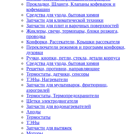
Прокладки, Шланги, Клапаны кофеварок и
кофемашин
Средства для ухода, бытовая химия
Запчасти для климатической техники
Запчасти для плит и варочных поверхностей
Жиклеры, свечи, термопары, блоки розжига,
проводка
Конфорки, Рассекатели, Крышки рассекателя
Переключатели режимов и программ конфорки,
духовки
Ручки, кнопки, петли, стекла, детали корпуса
Средства для ухода, бытовая химия
Решетки, противни, направляющие
Термостаты, датчики, сенсоры
ТЭНы, Нагреватели
Запчасти для мультиварок, фритюрниц,
аэрогрилей
Термостаты, Термопредохранители
Щетки электродвигателя
Запчасти для водонагревателей
Аноды
Термостаты
ТЭНы
Запчасти для вытяжек
Моторы