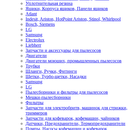
Уплотнительная резина
Ящики, Корпуса ящиков, Панели ящиков
Atlant
Indesit, Ariston, HotPoint Ariston, Stinol, Whirlpool
Bosch, Siemens
LG
Samsung
Electrolux
Liebherr
Запчасти и аксессуары для пылесосов
Двигатели
Двигатели моющих, промышленных пылесосов
Трубки
Шланги, Ручки, Фитинги
Щетки, Турбо-щетки, Насадки
Samsung
LG
Пылесборники и фильтры для пылесосов
Мешки-пылесборники
Фильтры
Запчасти для электробритв, машинок для стрижки,
триммеров
Запчасти для кофеварок, кофемашин, чайников
Датчики, Предохранители, Термопредохранители
Помпы, Насосы кофемашин и кофеварок