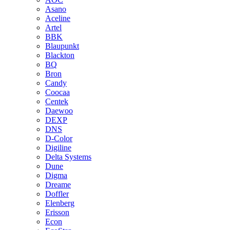
Asano
Aceline
Artel
BBK
Blaupunkt
Blackton
BQ
Bron
Candy
Coocaa
Centek
Daewoo
DEXP
DNS
D-Color
Digiline
Delta Systems
Dune
Digma
Dreame
Doffler
Elenberg
Erisson
Econ