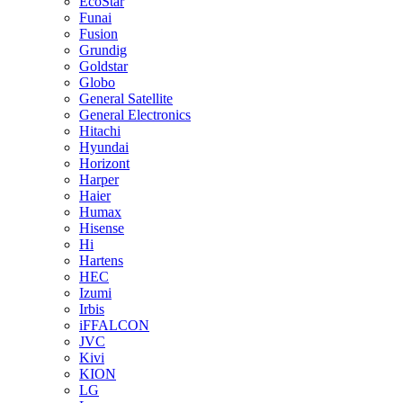
EcoStar
Funai
Fusion
Grundig
Goldstar
Globo
General Satellite
General Electronics
Hitachi
Hyundai
Horizont
Harper
Haier
Humax
Hisense
Hi
Hartens
HEC
Izumi
Irbis
iFFALCON
JVC
Kivi
KION
LG