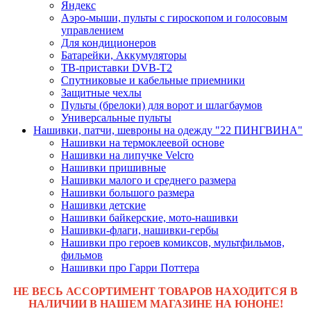
Яндекс
Аэро-мыши, пульты с гироскопом и голосовым
управлением
Для кондиционеров
Батарейки, Аккумуляторы
ТВ-приставки DVB-T2
Спутниковые и кабельные приемники
Защитные чехлы
Пульты (брелоки) для ворот и шлагбаумов
Универсальные пульты
Нашивки, патчи, шевроны на одежду "22 ПИНГВИНА"
Нашивки на термоклеевой основе
Нашивки на липучке Velcro
Нашивки пришивные
Нашивки малого и среднего размера
Нашивки большого размера
Нашивки детские
Нашивки байкерские, мото-нашивки
Нашивки-флаги, нашивки-гербы
Нашивки про героев комиксов, мультфильмов,
фильмов
Нашивки про Гарри Поттера
НЕ ВЕСЬ АССОРТИМЕНТ ТОВАРОВ НАХОДИТСЯ В
НАЛИЧИИ В НАШЕМ МАГАЗИНЕ НА ЮНОНЕ!