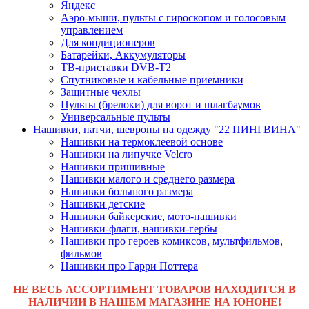
Яндекс
Аэро-мыши, пульты с гироскопом и голосовым
управлением
Для кондиционеров
Батарейки, Аккумуляторы
ТВ-приставки DVB-T2
Спутниковые и кабельные приемники
Защитные чехлы
Пульты (брелоки) для ворот и шлагбаумов
Универсальные пульты
Нашивки, патчи, шевроны на одежду "22 ПИНГВИНА"
Нашивки на термоклеевой основе
Нашивки на липучке Velcro
Нашивки пришивные
Нашивки малого и среднего размера
Нашивки большого размера
Нашивки детские
Нашивки байкерские, мото-нашивки
Нашивки-флаги, нашивки-гербы
Нашивки про героев комиксов, мультфильмов,
фильмов
Нашивки про Гарри Поттера
НЕ ВЕСЬ АССОРТИМЕНТ ТОВАРОВ НАХОДИТСЯ В
НАЛИЧИИ В НАШЕМ МАГАЗИНЕ НА ЮНОНЕ!