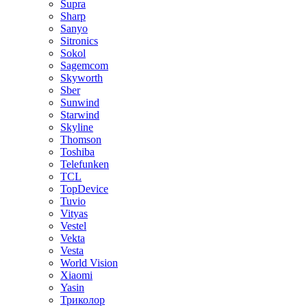
Supra
Sharp
Sanyo
Sitronics
Sokol
Sagemcom
Skyworth
Sber
Sunwind
Starwind
Skyline
Thomson
Toshiba
Telefunken
TCL
TopDevice
Tuvio
Vityas
Vestel
Vekta
Vesta
World Vision
Xiaomi
Yasin
Триколор