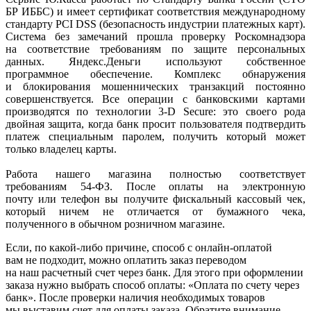
БР ИББС) и имеет сертификат соответствия международному
стандарту PCI DSS
(безопасность
индустрии платежных карт).
Система без замечаний прошла проверку Роскомнадзора
на соответствие требованиям по защите персональных
данных. Яндекс.Деньги используют собственное
программное обеспечение. Комплекс обнаружения
и блокирования мошеннических транзакций постоянно
совершенствуется. Все операции с банковскими картами
производятся по технологии 3-D Secure: это своего рода
двойная защита, когда банк просит пользователя подтвердить
платеж специальным паролем, получить который может
только владелец карты.
Работа нашего магазина полностью соответствует
требованиям 54-ФЗ. После оплаты на электронную
почту или телефон вы получите фискальный кассовый чек,
который ничем не отличается от бумажного чека,
полученного в обычном розничном магазине.
Если, по
какой-либо
причине, способ с онлайн-оплатой
вам не подходит, можно оплатить заказ переводом
на наш расчетный счет через банк. Для этого при оформлении
заказа нужно выбрать способ оплаты:
«Оплата
по счету через
банк». После проверки наличия необходимых товаров
мы выставим счет для оплаты заказа. Обратите внимание