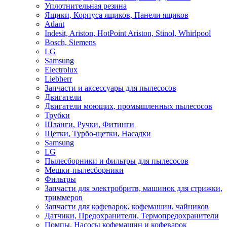
Уплотнительная резина
Ящики, Корпуса ящиков, Панели ящиков
Atlant
Indesit, Ariston, HotPoint Ariston, Stinol, Whirlpool
Bosch, Siemens
LG
Samsung
Electrolux
Liebherr
Запчасти и аксессуары для пылесосов
Двигатели
Двигатели моющих, промышленных пылесосов
Трубки
Шланги, Ручки, Фитинги
Щетки, Турбо-щетки, Насадки
Samsung
LG
Пылесборники и фильтры для пылесосов
Мешки-пылесборники
Фильтры
Запчасти для электробритв, машинок для стрижки,
триммеров
Запчасти для кофеварок, кофемашин, чайников
Датчики, Предохранители, Термопредохранители
Помпы, Насосы кофемашин и кофеварок