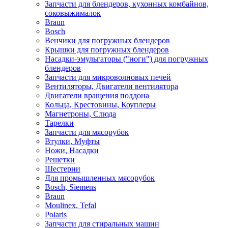
Запчасти для блендеров, кухонных комбайнов,
соковыжималок
Braun
Bosch
Венчики для погружных блендеров
Крышки для погружных блендеров
Насадки-эмульгаторы ("ноги") для погружных
блендеров
Запчасти для микроволновых печей
Вентиляторы, Двигатели вентилятора
Двигатели вращения поддона
Кольца, Крестовины, Коуплеры
Магнетроны, Слюда
Тарелки
Запчасти для мясорубок
Втулки, Муфты
Ножи, Насадки
Решетки
Шестерни
Для промышленных мясорубок
Bosch, Siemens
Braun
Moulinex, Tefal
Polaris
Запчасти для стиральных машин