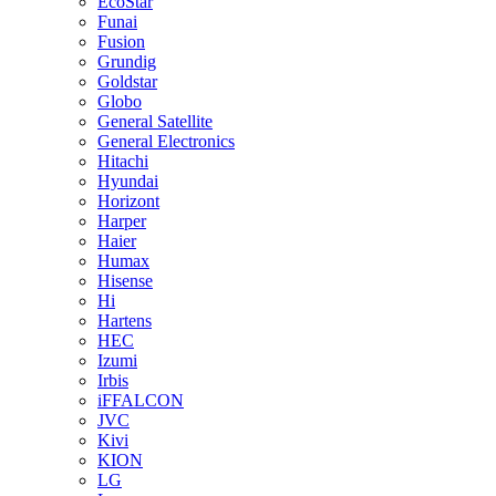
EcoStar
Funai
Fusion
Grundig
Goldstar
Globo
General Satellite
General Electronics
Hitachi
Hyundai
Horizont
Harper
Haier
Humax
Hisense
Hi
Hartens
HEC
Izumi
Irbis
iFFALCON
JVC
Kivi
KION
LG