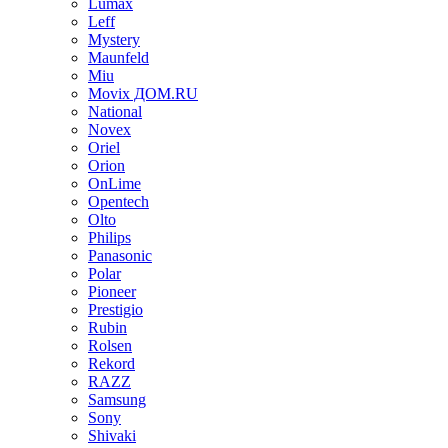
Lumax
Leff
Mystery
Maunfeld
Miu
Movix ДОМ.RU
National
Novex
Oriel
Orion
OnLime
Opentech
Olto
Philips
Panasonic
Polar
Pioneer
Prestigio
Rubin
Rolsen
Rekord
RAZZ
Samsung
Sony
Shivaki