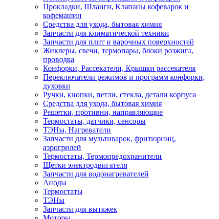
Прокладки, Шланги, Клапаны кофеварок и
кофемашин
Средства для ухода, бытовая химия
Запчасти для климатической техники
Запчасти для плит и варочных поверхностей
Жиклеры, свечи, термопары, блоки розжига,
проводка
Конфорки, Рассекатели, Крышки рассекателя
Переключатели режимов и программ конфорки,
духовки
Ручки, кнопки, петли, стекла, детали корпуса
Средства для ухода, бытовая химия
Решетки, противни, направляющие
Термостаты, датчики, сенсоры
ТЭНы, Нагреватели
Запчасти для мультиварок, фритюрниц,
аэрогрилей
Термостаты, Термопредохранители
Щетки электродвигателя
Запчасти для водонагревателей
Аноды
Термостаты
ТЭНы
Запчасти для вытяжек
Моторы