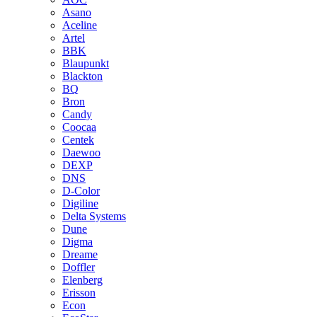
Asano
Aceline
Artel
BBK
Blaupunkt
Blackton
BQ
Bron
Candy
Coocaa
Centek
Daewoo
DEXP
DNS
D-Color
Digiline
Delta Systems
Dune
Digma
Dreame
Doffler
Elenberg
Erisson
Econ