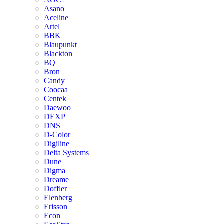
Asano
Aceline
Artel
BBK
Blaupunkt
Blackton
BQ
Bron
Candy
Coocaa
Centek
Daewoo
DEXP
DNS
D-Color
Digiline
Delta Systems
Dune
Digma
Dreame
Doffler
Elenberg
Erisson
Econ