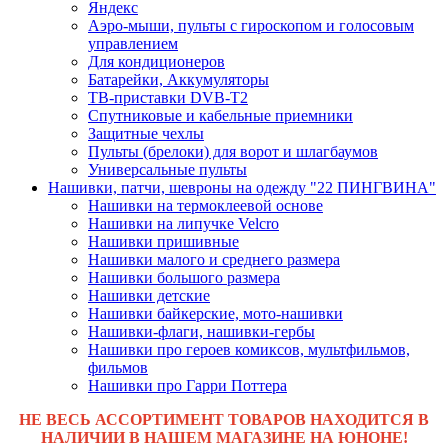
Яндекс
Аэро-мыши, пульты с гироскопом и голосовым
управлением
Для кондиционеров
Батарейки, Аккумуляторы
ТВ-приставки DVB-T2
Спутниковые и кабельные приемники
Защитные чехлы
Пульты (брелоки) для ворот и шлагбаумов
Универсальные пульты
Нашивки, патчи, шевроны на одежду "22 ПИНГВИНА"
Нашивки на термоклеевой основе
Нашивки на липучке Velcro
Нашивки пришивные
Нашивки малого и среднего размера
Нашивки большого размера
Нашивки детские
Нашивки байкерские, мото-нашивки
Нашивки-флаги, нашивки-гербы
Нашивки про героев комиксов, мультфильмов,
фильмов
Нашивки про Гарри Поттера
НЕ ВЕСЬ АССОРТИМЕНТ ТОВАРОВ НАХОДИТСЯ В
НАЛИЧИИ В НАШЕМ МАГАЗИНЕ НА ЮНОНЕ!