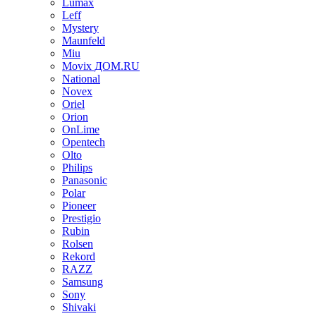
Lumax
Leff
Mystery
Maunfeld
Miu
Movix ДОМ.RU
National
Novex
Oriel
Orion
OnLime
Opentech
Olto
Philips
Panasonic
Polar
Pioneer
Prestigio
Rubin
Rolsen
Rekord
RAZZ
Samsung
Sony
Shivaki