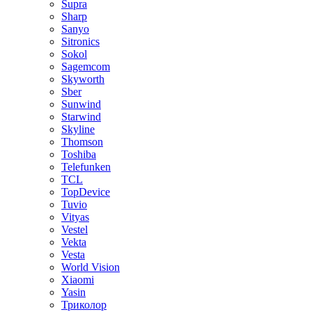
Supra
Sharp
Sanyo
Sitronics
Sokol
Sagemcom
Skyworth
Sber
Sunwind
Starwind
Skyline
Thomson
Toshiba
Telefunken
TCL
TopDevice
Tuvio
Vityas
Vestel
Vekta
Vesta
World Vision
Xiaomi
Yasin
Триколор