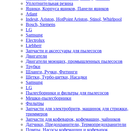
Уплотнительная резина
Ящики, Корпуса ящиков, Панели ящиков
Atlant
Indesit, Ariston, HotPoint Ariston, Stinol, Whirlpool
Bosch, Siemens
LG
Samsung
Electrolux
Liebherr
Запчасти и аксессуары для пылесосов
Двигатели
Двигатели моющих, промышленных пылесосов
Трубки
Шланги, Ручки, Фитинги
Щетки, Турбо-щетки, Насадки
Samsung
LG
Пылесборники и фильтры для пылесосов
Мешки-пылесборники
Фильтры
Запчасти для электробритв, машинок для стрижки,
триммеров
Запчасти для кофеварок, кофемашин, чайников
Датчики, Предохранители, Термопредохранители
Помпы, Насосы кофемашин и кофеварок