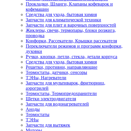
Прокладки, Шланги, Клапаны кофеварок и
кофемашин
Средства для ухода, бытовая химия
Запчасти для климатической техники
Запчасти для плит и варочных поверхностей
Жиклеры, свечи, термопары, блоки розжига,
проводка
Конфорки, Рассекатели, Крышки рассекателя
Переключатели режимов и программ конфорки,
духовки
Ручки, кнопки, петли, стекла, детали корпуса
Средства для ухода, бытовая химия
Решетки, противни, направляющие
Термостаты, датчики, сенсоры
ТЭНы, Нагреватели
Запчасти для мультиварок, фритюрниц,
аэрогрилей
Термостаты, Термопредохранители
Щетки электродвигателя
Запчасти для водонагревателей
Аноды
Термостаты
ТЭНы
Запчасти для вытяжек
Моторы