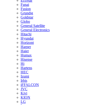
EcoStar
Funai
Fusion
Grundig
Goldstar
Globo
General Satellite
General Electronics
Hitachi
Hyundai
Horizont
Harper
Haier
Humax
Hisense
Hi
Hartens
HEC
Izumi
Irbis
iFFALCON
JVC
Kivi
KION
LG