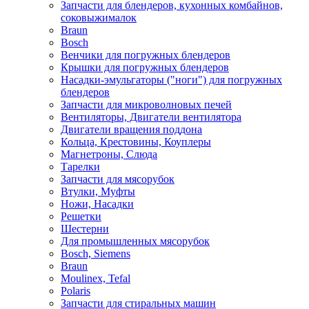
Запчасти для блендеров, кухонных комбайнов,
соковыжималок
Braun
Bosch
Венчики для погружных блендеров
Крышки для погружных блендеров
Насадки-эмульгаторы ("ноги") для погружных
блендеров
Запчасти для микроволновых печей
Вентиляторы, Двигатели вентилятора
Двигатели вращения поддона
Кольца, Крестовины, Коуплеры
Магнетроны, Слюда
Тарелки
Запчасти для мясорубок
Втулки, Муфты
Ножи, Насадки
Решетки
Шестерни
Для промышленных мясорубок
Bosch, Siemens
Braun
Moulinex, Tefal
Polaris
Запчасти для стиральных машин