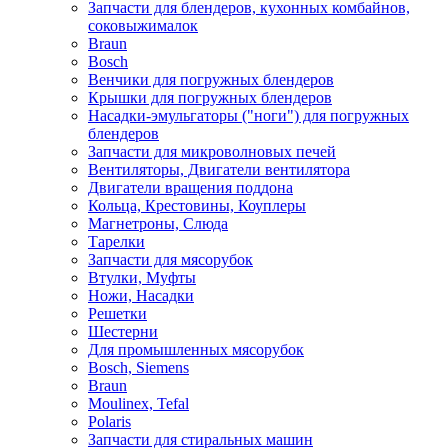
Запчасти для блендеров, кухонных комбайнов,
соковыжималок
Braun
Bosch
Венчики для погружных блендеров
Крышки для погружных блендеров
Насадки-эмульгаторы ("ноги") для погружных
блендеров
Запчасти для микроволновых печей
Вентиляторы, Двигатели вентилятора
Двигатели вращения поддона
Кольца, Крестовины, Коуплеры
Магнетроны, Слюда
Тарелки
Запчасти для мясорубок
Втулки, Муфты
Ножи, Насадки
Решетки
Шестерни
Для промышленных мясорубок
Bosch, Siemens
Braun
Moulinex, Tefal
Polaris
Запчасти для стиральных машин