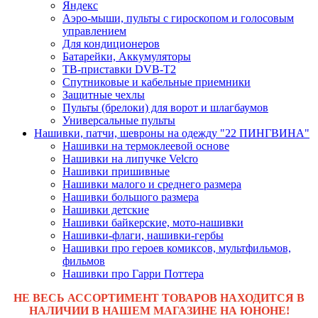
Яндекс
Аэро-мыши, пульты с гироскопом и голосовым
управлением
Для кондиционеров
Батарейки, Аккумуляторы
ТВ-приставки DVB-T2
Спутниковые и кабельные приемники
Защитные чехлы
Пульты (брелоки) для ворот и шлагбаумов
Универсальные пульты
Нашивки, патчи, шевроны на одежду "22 ПИНГВИНА"
Нашивки на термоклеевой основе
Нашивки на липучке Velcro
Нашивки пришивные
Нашивки малого и среднего размера
Нашивки большого размера
Нашивки детские
Нашивки байкерские, мото-нашивки
Нашивки-флаги, нашивки-гербы
Нашивки про героев комиксов, мультфильмов,
фильмов
Нашивки про Гарри Поттера
НЕ ВЕСЬ АССОРТИМЕНТ ТОВАРОВ НАХОДИТСЯ В
НАЛИЧИИ В НАШЕМ МАГАЗИНЕ НА ЮНОНЕ!