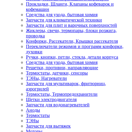
Прокладки, Шланги, Клапаны кофеварок и
кофемашин
Средства для ухода, бытовая химия
Запчасти для климатической техники
Запчасти для плит и варочных поверхностей
Жиклеры, свечи, термопары, блоки розжига,
проводка
Конфорки, Рассекатели, Крышки рассекателя
Переключатели режимов и программ конфорки,
духовки
Ручки, кнопки, петли, стекла, детали корпуса
Средства для ухода, бытовая химия
Решетки, противни, направляющие
Термостаты, датчики, сенсоры
ТЭНы, Нагреватели
Запчасти для мультиварок, фритюрниц,
аэрогрилей
Термостаты, Термопредохранители
Щетки электродвигателя
Запчасти для водонагревателей
Аноды
Термостаты
ТЭНы
Запчасти для вытяжек
Моторы