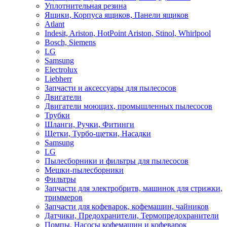
Уплотнительная резина
Ящики, Корпуса ящиков, Панели ящиков
Atlant
Indesit, Ariston, HotPoint Ariston, Stinol, Whirlpool
Bosch, Siemens
LG
Samsung
Electrolux
Liebherr
Запчасти и аксессуары для пылесосов
Двигатели
Двигатели моющих, промышленных пылесосов
Трубки
Шланги, Ручки, Фитинги
Щетки, Турбо-щетки, Насадки
Samsung
LG
Пылесборники и фильтры для пылесосов
Мешки-пылесборники
Фильтры
Запчасти для электробритв, машинок для стрижки,
триммеров
Запчасти для кофеварок, кофемашин, чайников
Датчики, Предохранители, Термопредохранители
Помпы, Насосы кофемашин и кофеварок