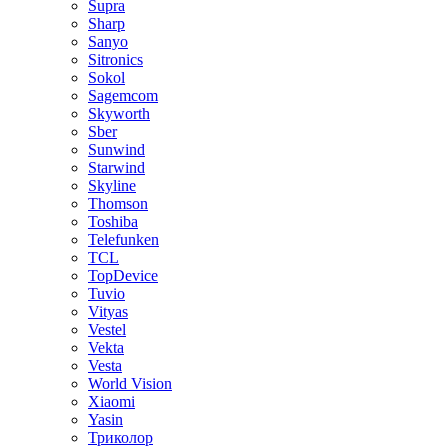
Supra
Sharp
Sanyo
Sitronics
Sokol
Sagemcom
Skyworth
Sber
Sunwind
Starwind
Skyline
Thomson
Toshiba
Telefunken
TCL
TopDevice
Tuvio
Vityas
Vestel
Vekta
Vesta
World Vision
Xiaomi
Yasin
Триколор