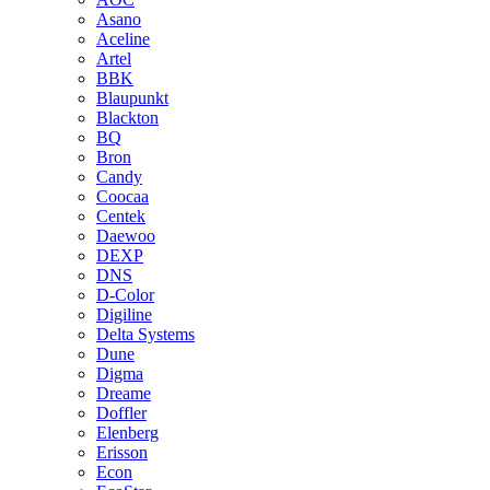
Asano
Aceline
Artel
BBK
Blaupunkt
Blackton
BQ
Bron
Candy
Coocaa
Centek
Daewoo
DEXP
DNS
D-Color
Digiline
Delta Systems
Dune
Digma
Dreame
Doffler
Elenberg
Erisson
Econ