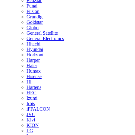
EcoStar
Funai
Fusion
Grundig
Goldstar
Globo
General Satellite
General Electronics
Hitachi
Hyundai
Horizont
Harper
Haier
Humax
Hisense
Hi
Hartens
HEC
Izumi
Irbis
iFFALCON
JVC
Kivi
KION
LG