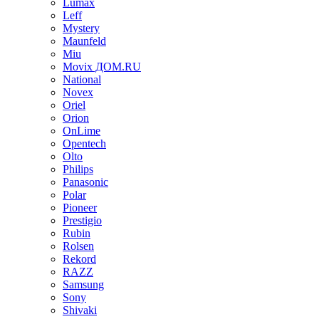
Lumax
Leff
Mystery
Maunfeld
Miu
Movix ДОМ.RU
National
Novex
Oriel
Orion
OnLime
Opentech
Olto
Philips
Panasonic
Polar
Pioneer
Prestigio
Rubin
Rolsen
Rekord
RAZZ
Samsung
Sony
Shivaki