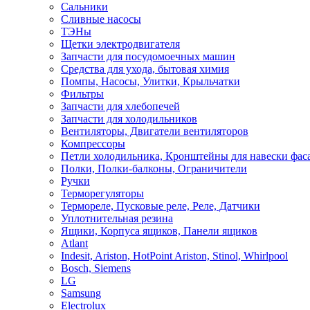
Сальники
Сливные насосы
ТЭНы
Щетки электродвигателя
Запчасти для посудомоечных машин
Средства для ухода, бытовая химия
Помпы, Насосы, Улитки, Крыльчатки
Фильтры
Запчасти для хлебопечей
Запчасти для холодильников
Вентиляторы, Двигатели вентиляторов
Компрессоры
Петли холодильника, Кронштейны для навески фас
Полки, Полки-балконы, Ограничители
Ручки
Терморегуляторы
Термореле, Пусковые реле, Реле, Датчики
Уплотнительная резина
Ящики, Корпуса ящиков, Панели ящиков
Atlant
Indesit, Ariston, HotPoint Ariston, Stinol, Whirlpool
Bosch, Siemens
LG
Samsung
Electrolux