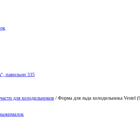
нок
а", павильон 335
части для холодильников
/
Форма для льда холодильника Vestel (
овыжималок