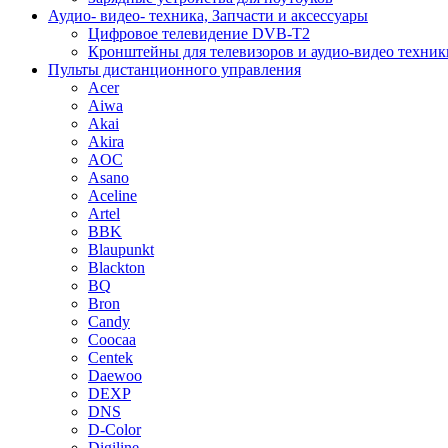
Аудио- видео- техника, Запчасти и аксессуары
Цифровое телевидение DVB-T2
Кронштейны для телевизоров и аудио-видео техник
Пульты дистанционного управления
Acer
Aiwa
Akai
Akira
AOC
Asano
Aceline
Artel
BBK
Blaupunkt
Blackton
BQ
Bron
Candy
Coocaa
Centek
Daewoo
DEXP
DNS
D-Color
Digiline