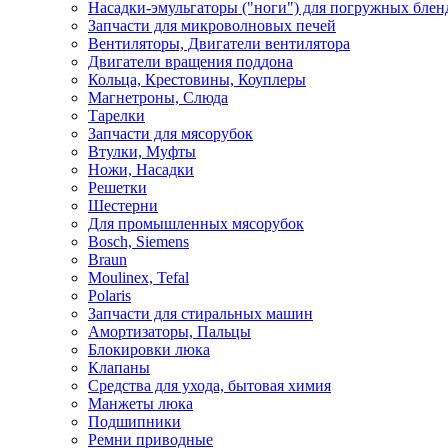
Насадки-эмульгаторы ("ноги") для погружных блен
Запчасти для микроволновых печей
Вентиляторы, Двигатели вентилятора
Двигатели вращения поддона
Кольца, Крестовины, Коуплеры
Магнетроны, Слюда
Тарелки
Запчасти для мясорубок
Втулки, Муфты
Ножи, Насадки
Решетки
Шестерни
Для промышленных мясорубок
Bosch, Siemens
Braun
Moulinex, Tefal
Polaris
Запчасти для стиральных машин
Амортизаторы, Пальцы
Блокировки люка
Клапаны
Средства для ухода, бытовая химия
Манжеты люка
Подшипники
Ремни приводные