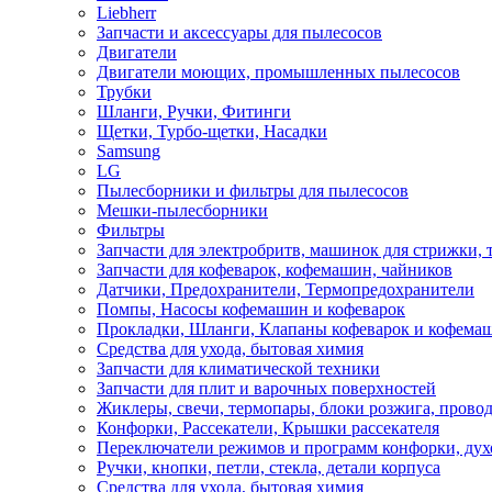
Liebherr
Запчасти и аксессуары для пылесосов
Двигатели
Двигатели моющих, промышленных пылесосов
Трубки
Шланги, Ручки, Фитинги
Щетки, Турбо-щетки, Насадки
Samsung
LG
Пылесборники и фильтры для пылесосов
Мешки-пылесборники
Фильтры
Запчасти для электробритв, машинок для стрижки,
Запчасти для кофеварок, кофемашин, чайников
Датчики, Предохранители, Термопредохранители
Помпы, Насосы кофемашин и кофеварок
Прокладки, Шланги, Клапаны кофеварок и кофема
Средства для ухода, бытовая химия
Запчасти для климатической техники
Запчасти для плит и варочных поверхностей
Жиклеры, свечи, термопары, блоки розжига, прово
Конфорки, Рассекатели, Крышки рассекателя
Переключатели режимов и программ конфорки, дух
Ручки, кнопки, петли, стекла, детали корпуса
Средства для ухода, бытовая химия