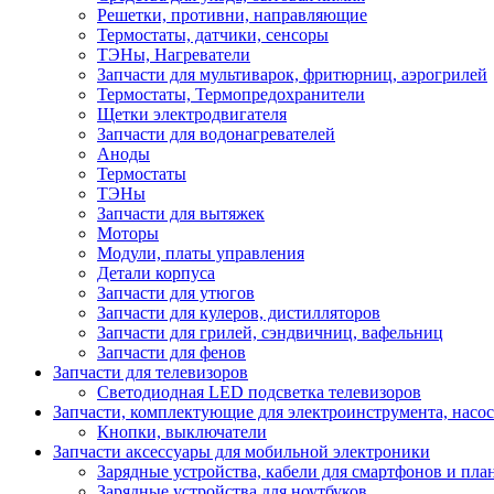
Решетки, противни, направляющие
Термостаты, датчики, сенсоры
ТЭНы, Нагреватели
Запчасти для мультиварок, фритюрниц, аэрогрилей
Термостаты, Термопредохранители
Щетки электродвигателя
Запчасти для водонагревателей
Аноды
Термостаты
ТЭНы
Запчасти для вытяжек
Моторы
Модули, платы управления
Детали корпуса
Запчасти для утюгов
Запчасти для кулеров, дистилляторов
Запчасти для грилей, сэндвичниц, вафельниц
Запчасти для фенов
Запчасти для телевизоров
Светодиодная LED подсветка телевизоров
Запчасти, комплектующие для электроинструмента, насо
Кнопки, выключатели
Запчасти аксессуары для мобильной электроники
Зарядные устройства, кабели для смартфонов и пла
Зарядные устройства для ноутбуков