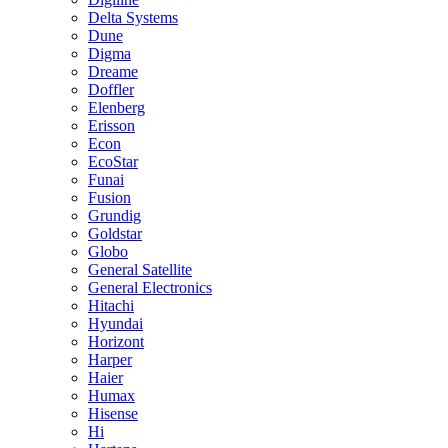
Delta Systems
Dune
Digma
Dreame
Doffler
Elenberg
Erisson
Econ
EcoStar
Funai
Fusion
Grundig
Goldstar
Globo
General Satellite
General Electronics
Hitachi
Hyundai
Horizont
Harper
Haier
Humax
Hisense
Hi