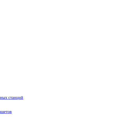
сных станций
ншетов