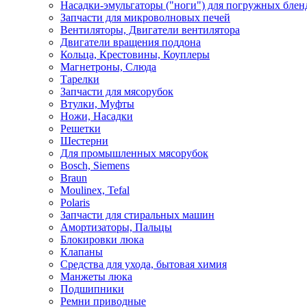
Насадки-эмульгаторы ("ноги") для погружных блен
Запчасти для микроволновых печей
Вентиляторы, Двигатели вентилятора
Двигатели вращения поддона
Кольца, Крестовины, Коуплеры
Магнетроны, Слюда
Тарелки
Запчасти для мясорубок
Втулки, Муфты
Ножи, Насадки
Решетки
Шестерни
Для промышленных мясорубок
Bosch, Siemens
Braun
Moulinex, Tefal
Polaris
Запчасти для стиральных машин
Амортизаторы, Пальцы
Блокировки люка
Клапаны
Средства для ухода, бытовая химия
Манжеты люка
Подшипники
Ремни приводные