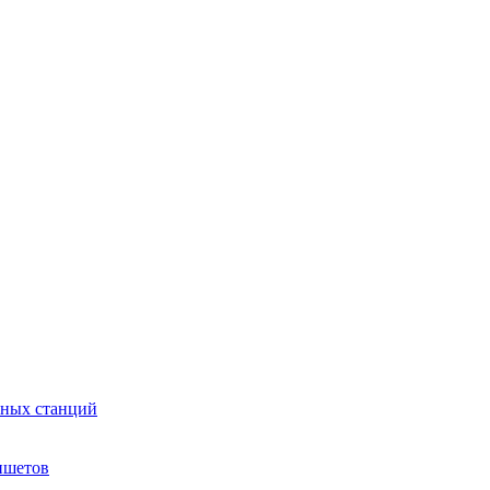
сных станций
ншетов