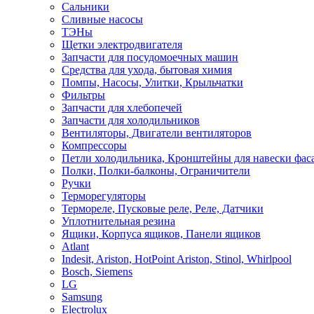
Сальники
Сливные насосы
ТЭНы
Щетки электродвигателя
Запчасти для посудомоечных машин
Средства для ухода, бытовая химия
Помпы, Насосы, Улитки, Крыльчатки
Фильтры
Запчасти для хлебопечей
Запчасти для холодильников
Вентиляторы, Двигатели вентиляторов
Компрессоры
Петли холодильника, Кронштейны для навески фас
Полки, Полки-балконы, Ограничители
Ручки
Терморегуляторы
Термореле, Пусковые реле, Реле, Датчики
Уплотнительная резина
Ящики, Корпуса ящиков, Панели ящиков
Atlant
Indesit, Ariston, HotPoint Ariston, Stinol, Whirlpool
Bosch, Siemens
LG
Samsung
Electrolux