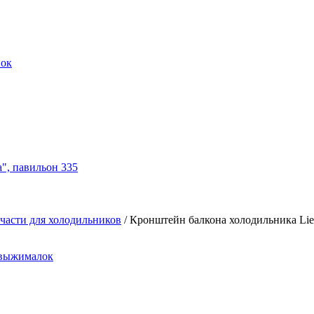
нок
а", павильон 335
части для холодильников
/
Кронштейн балкона холодильника Lieb
овыжималок