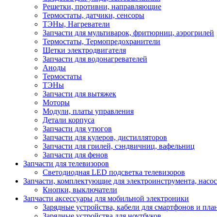
Решетки, противни, направляющие
Термостаты, датчики, сенсоры
ТЭНы, Нагреватели
Запчасти для мультиварок, фритюрниц, аэрогрилей
Термостаты, Термопредохранители
Щетки электродвигателя
Запчасти для водонагревателей
Аноды
Термостаты
ТЭНы
Запчасти для вытяжек
Моторы
Модули, платы управления
Детали корпуса
Запчасти для утюгов
Запчасти для кулеров, дистилляторов
Запчасти для грилей, сэндвичниц, вафельниц
Запчасти для фенов
Запчасти для телевизоров
Светодиодная LED подсветка телевизоров
Запчасти, комплектующие для электроинструмента, насо
Кнопки, выключатели
Запчасти аксессуары для мобильной электроники
Зарядные устройства, кабели для смартфонов и пла
Зарядные устройства для ноутбуков