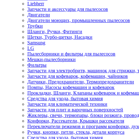
Liebherr
Запчасти и аксессуары для пылесосов
Двигатели
Двигатели моющих, промышленных пылесосов
Трубки
Шланги, Ручки, Фитинги
Щетки, Турбо-щетки, Насадки
Samsung
LG
Пылесборники и фильтры для пылесосов
Мешки-пылесборники
Фильтры
Запчасти для электробритв, машинок для стрижки,
Запчасти для кофеварок, кофемашин, чайников
Датчики, Предохранители, Термопредохранители
Помпы, Насосы кофемашин и кофеварок
Прокладки, Шланги, Клапаны кофеварок и кофема
Средства для ухода, бытовая химия
Запчасти для климатической техники
Запчасти для плит и варочных поверхностей
Жиклеры, свечи, термопары, блоки розжига, прово
Конфорки, Рассекатели, Крышки рассекателя
Переключатели режимов и программ конфорки, дух
Ручки, кнопки, петли, стекла, детали корпуса
Средства для ухода, бытовая химия