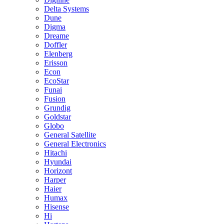
Delta Systems
Dune
Digma
Dreame
Doffler
Elenberg
Erisson
Econ
EcoStar
Funai
Fusion
Grundig
Goldstar
Globo
General Satellite
General Electronics
Hitachi
Hyundai
Horizont
Harper
Haier
Humax
Hisense
Hi