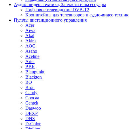
Аудио- видео- техника, Запчасти и аксессуары
Цифровое телевидение DVB-T2
Кронштейны для телевизоров и аудио-видео техник
Пульты дистанционного управления
Acer
Aiwa
Akai
Akira
AOC
Asano
Aceline
Artel
BBK
Blaupunkt
Blackton
BQ
Bron
Candy
Coocaa
Centek
Daewoo
DEXP
DNS
D-Color
Digiline