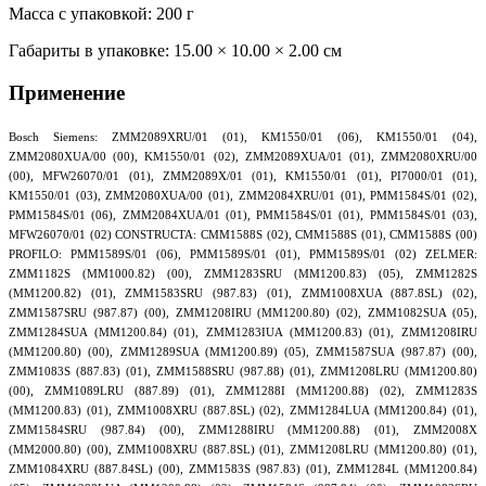
Масса с упаковкой: 200 г
Габариты в упаковке:
15.00 × 10.00 × 2.00 см
Применение
Bosch Siemens: ZMM2089XRU/01 (01), KM1550/01 (06), KM1550/01 (04),
ZMM2080XUA/00 (00), KM1550/01 (02), ZMM2089XUA/01 (01), ZMM2080XRU/00
(00), MFW26070/01 (01), ZMM2089X/01 (01), KM1550/01 (01), PI7000/01 (01),
KM1550/01 (03), ZMM2080XUA/00 (01), ZMM2084XRU/01 (01), PMM1584S/01 (02),
PMM1584S/01 (06), ZMM2084XUA/01 (01), PMM1584S/01 (01), PMM1584S/01 (03),
MFW26070/01 (02) CONSTRUCTA: CMM1588S (02), CMM1588S (01), CMM1588S (00)
PROFILO: PMM1589S/01 (06), PMM1589S/01 (01), PMM1589S/01 (02) ZELMER:
ZMM1182S (MM1000.82) (00), ZMM1283SRU (MM1200.83) (05), ZMM1282S
(MM1200.82) (01), ZMM1583SRU (987.83) (01), ZMM1008XUA (887.8SL) (02),
ZMM1587SRU (987.87) (00), ZMM1208IRU (MM1200.80) (02), ZMM1082SUA (05),
ZMM1284SUA (MM1200.84) (01), ZMM1283IUA (MM1200.83) (01), ZMM1208IRU
(MM1200.80) (00), ZMM1289SUA (MM1200.89) (05), ZMM1587SUA (987.87) (00),
ZMM1083S (887.83) (01), ZMM1588SRU (987.88) (01), ZMM1208LRU (MM1200.80)
(00), ZMM1089LRU (887.89) (01), ZMM1288I (MM1200.88) (02), ZMM1283S
(MM1200.83) (01), ZMM1008XRU (887.8SL) (02), ZMM1284LUA (MM1200.84) (01),
ZMM1584SRU (987.84) (00), ZMM1288IRU (MM1200.88) (01), ZMM2008X
(MM2000.80) (00), ZMM1008XRU (887.8SL) (01), ZMM1208LRU (MM1200.80) (01),
ZMM1084XRU (887.84SL) (00), ZMM1583S (987.83) (01), ZMM1284L (MM1200.84)