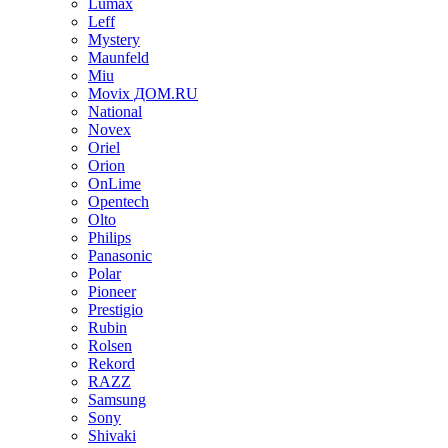
Lumax
Leff
Mystery
Maunfeld
Miu
Movix ДОМ.RU
National
Novex
Oriel
Orion
OnLime
Opentech
Olto
Philips
Panasonic
Polar
Pioneer
Prestigio
Rubin
Rolsen
Rekord
RAZZ
Samsung
Sony
Shivaki