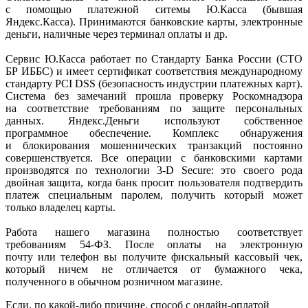
с помощью платежной ситемы Ю.Касса
(бывшая
Яндекс.Касса). Принимаются банковские карты, электронные
деньги, наличные через терминал оплаты и др.
Сервис Ю.Касса работает по Стандарту Банка России
(СТО
БР ИББС) и имеет сертификат соответствия международному
стандарту PCI DSS
(безопасность
индустрии платежных карт).
Система без замечаний прошла проверку Роскомнадзора
на соответствие требованиям по защите персональных
данных. Яндекс.Деньги используют собственное
программное обеспечение. Комплекс обнаружения
и блокирования мошеннических транзакций постоянно
совершенствуется. Все операции с банковскими картами
производятся по технологии 3-D Secure: это своего рода
двойная защита, когда банк просит пользователя подтвердить
платеж специальным паролем, получить который может
только владелец карты.
Работа нашего магазина полностью соответствует
требованиям 54-ФЗ. После оплаты на электронную
почту или телефон вы получите фискальный кассовый чек,
который ничем не отличается от бумажного чека,
полученного в обычном розничном магазине.
Если, по
какой-либо
причине, способ с онлайн-оплатой