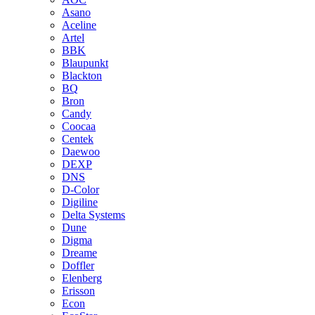
Asano
Aceline
Artel
BBK
Blaupunkt
Blackton
BQ
Bron
Candy
Coocaa
Centek
Daewoo
DEXP
DNS
D-Color
Digiline
Delta Systems
Dune
Digma
Dreame
Doffler
Elenberg
Erisson
Econ