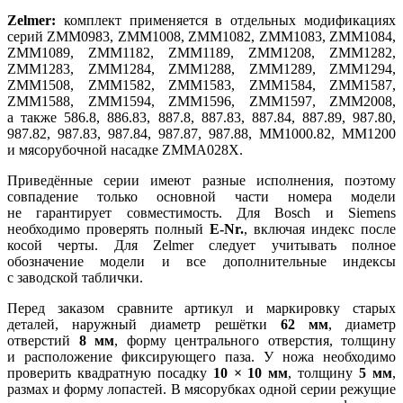
Zelmer:
комплект применяется в отдельных модификациях
серий ZMM0983, ZMM1008, ZMM1082, ZMM1083, ZMM1084,
ZMM1089, ZMM1182, ZMM1189, ZMM1208, ZMM1282,
ZMM1283, ZMM1284, ZMM1288, ZMM1289, ZMM1294,
ZMM1508, ZMM1582, ZMM1583, ZMM1584, ZMM1587,
ZMM1588, ZMM1594, ZMM1596, ZMM1597, ZMM2008,
а также 586.8, 886.83, 887.8, 887.83, 887.84, 887.89, 987.80,
987.82, 987.83, 987.84, 987.87, 987.88, MM1000.82, MM1200
и мясорубочной насадке ZMMA028X.
Приведённые серии имеют разные исполнения, поэтому
совпадение только основной части номера модели
не гарантирует совместимость. Для Bosch и Siemens
необходимо проверять полный
E-Nr.
, включая индекс после
косой черты. Для Zelmer следует учитывать полное
обозначение модели и все дополнительные индексы
с заводской таблички.
Перед заказом сравните артикул и маркировку старых
деталей, наружный диаметр решётки
62 мм
, диаметр
отверстий
8 мм
, форму центрального отверстия, толщину
и расположение фиксирующего паза. У ножа необходимо
проверить квадратную посадку
10 × 10 мм
, толщину
5 мм
,
размах и форму лопастей. В мясорубках одной серии режущие