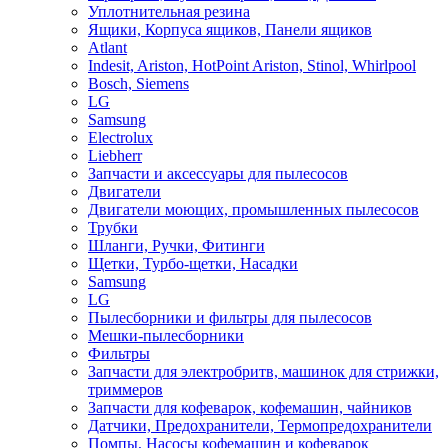
Уплотнительная резина
Ящики, Корпуса ящиков, Панели ящиков
Atlant
Indesit, Ariston, HotPoint Ariston, Stinol, Whirlpool
Bosch, Siemens
LG
Samsung
Electrolux
Liebherr
Запчасти и аксессуары для пылесосов
Двигатели
Двигатели моющих, промышленных пылесосов
Трубки
Шланги, Ручки, Фитинги
Щетки, Турбо-щетки, Насадки
Samsung
LG
Пылесборники и фильтры для пылесосов
Мешки-пылесборники
Фильтры
Запчасти для электробритв, машинок для стрижки,
триммеров
Запчасти для кофеварок, кофемашин, чайников
Датчики, Предохранители, Термопредохранители
Помпы, Насосы кофемашин и кофеварок