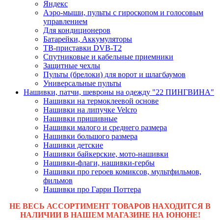
Яндекс
Аэро-мыши, пульты с гироскопом и голосовым
управлением
Для кондиционеров
Батарейки, Аккумуляторы
ТВ-приставки DVB-T2
Спутниковые и кабельные приемники
Защитные чехлы
Пульты (брелоки) для ворот и шлагбаумов
Универсальные пульты
Нашивки, патчи, шевроны на одежду "22 ПИНГВИНА"
Нашивки на термоклеевой основе
Нашивки на липучке Velcro
Нашивки пришивные
Нашивки малого и среднего размера
Нашивки большого размера
Нашивки детские
Нашивки байкерские, мото-нашивки
Нашивки-флаги, нашивки-гербы
Нашивки про героев комиксов, мультфильмов,
фильмов
Нашивки про Гарри Поттера
НЕ ВЕСЬ АССОРТИМЕНТ ТОВАРОВ НАХОДИТСЯ В
НАЛИЧИИ В НАШЕМ МАГАЗИНЕ НА ЮНОНЕ!