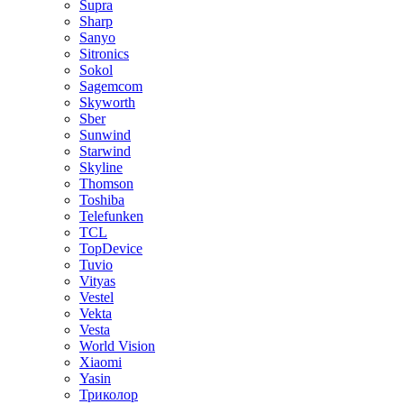
Supra
Sharp
Sanyo
Sitronics
Sokol
Sagemcom
Skyworth
Sber
Sunwind
Starwind
Skyline
Thomson
Toshiba
Telefunken
TCL
TopDevice
Tuvio
Vityas
Vestel
Vekta
Vesta
World Vision
Xiaomi
Yasin
Триколор