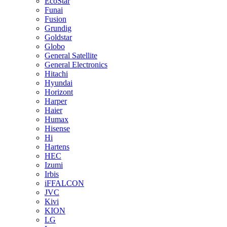
EcoStar
Funai
Fusion
Grundig
Goldstar
Globo
General Satellite
General Electronics
Hitachi
Hyundai
Horizont
Harper
Haier
Humax
Hisense
Hi
Hartens
HEC
Izumi
Irbis
iFFALCON
JVC
Kivi
KION
LG