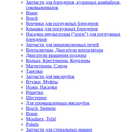
Запчасти для блендеров, кухонных комбайнов,
соковыжималок
Braun
Bosch
Венчики для погружных блендеров
Крышки для погружных блендеров
Насадки-эмульгаторы ("ноги") для погружных
блендеров
Запчасти для микроволновых печей
Вентиляторы, Двигатели вентилятора
Двигатели вращения поддона
Кольца, Крестовины, Коуплеры
Магнетроны, Слюда
Тарелки
Запчасти для мясорубок
Втулки, Муфты
Ножи, Насадки
Решетки
Шестерни
Для промышленных мясорубок
Bosch, Siemens
Braun
Moulinex, Tefal
Polaris
Запчасти для стиральных машин