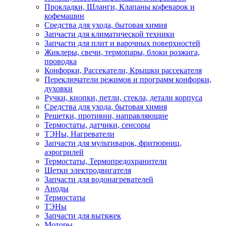
Прокладки, Шланги, Клапаны кофеварок и
кофемашин
Средства для ухода, бытовая химия
Запчасти для климатической техники
Запчасти для плит и варочных поверхностей
Жиклеры, свечи, термопары, блоки розжига,
проводка
Конфорки, Рассекатели, Крышки рассекателя
Переключатели режимов и программ конфорки,
духовки
Ручки, кнопки, петли, стекла, детали корпуса
Средства для ухода, бытовая химия
Решетки, противни, направляющие
Термостаты, датчики, сенсоры
ТЭНы, Нагреватели
Запчасти для мультиварок, фритюрниц,
аэрогрилей
Термостаты, Термопредохранители
Щетки электродвигателя
Запчасти для водонагревателей
Аноды
Термостаты
ТЭНы
Запчасти для вытяжек
Моторы