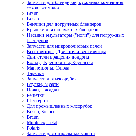
Запчасти для блендеров, кухонных комбайнов,
соковыжималок
Braun
Bosch
Венчики для погружных блендеров
Крышки для погружных блендеров
Насадки-эмульгаторы ("ноги") для погружных
блендеров
Запчасти для микроволновых печей
Вентиляторы, Двигатели вентилятора
Двигатели вращения поддона
Кольца, Крестовины, Коуплеры
Магнетроны, Слюда
Тарелки
Запчасти для мясорубок
Втулки, Муфты
Ножи, Насадки
Решетки
Шестерни
Для промышленных мясорубок
Bosch, Siemens
Braun
Moulinex, Tefal
Polaris
Запчасти для стиральных машин