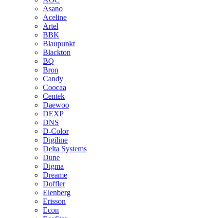
Asano
Aceline
Artel
BBK
Blaupunkt
Blackton
BQ
Bron
Candy
Coocaa
Centek
Daewoo
DEXP
DNS
D-Color
Digiline
Delta Systems
Dune
Digma
Dreame
Doffler
Elenberg
Erisson
Econ