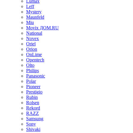
Lumax
Leff
Mystery
Maunfeld
Miu
Movix ДОМ.RU
National
Novex
Oriel
Orion
OnLime
Opentech
Olto
Philips
Panasonic
Polar
Pioneer
Prestigio
Rubin
Rolsen
Rekord
RAZZ
Samsung
Sony
Shivaki