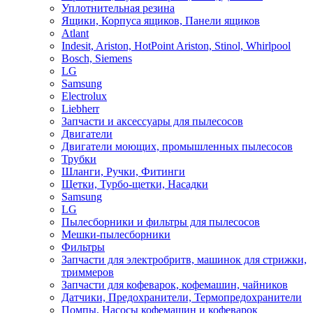
Уплотнительная резина
Ящики, Корпуса ящиков, Панели ящиков
Atlant
Indesit, Ariston, HotPoint Ariston, Stinol, Whirlpool
Bosch, Siemens
LG
Samsung
Electrolux
Liebherr
Запчасти и аксессуары для пылесосов
Двигатели
Двигатели моющих, промышленных пылесосов
Трубки
Шланги, Ручки, Фитинги
Щетки, Турбо-щетки, Насадки
Samsung
LG
Пылесборники и фильтры для пылесосов
Мешки-пылесборники
Фильтры
Запчасти для электробритв, машинок для стрижки,
триммеров
Запчасти для кофеварок, кофемашин, чайников
Датчики, Предохранители, Термопредохранители
Помпы, Насосы кофемашин и кофеварок