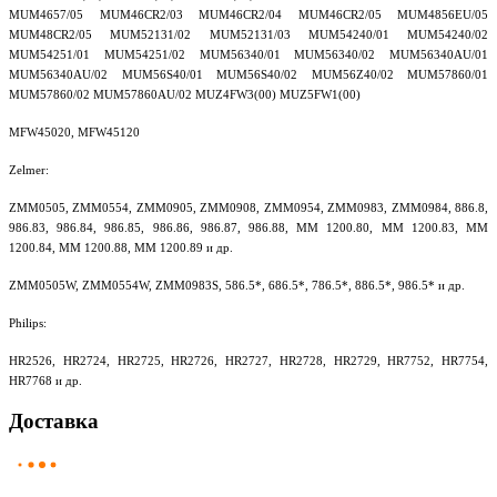
MUM4657/05 MUM46CR2/03 MUM46CR2/04 MUM46CR2/05 MUM4856EU/05
MUM48CR2/05 MUM52131/02 MUM52131/03 MUM54240/01 MUM54240/02
MUM54251/01 MUM54251/02 MUM56340/01 MUM56340/02 MUM56340AU/01
MUM56340AU/02 MUM56S40/01 MUM56S40/02 MUM56Z40/02 MUM57860/01
MUM57860/02 MUM57860AU/02 MUZ4FW3(00) MUZ5FW1(00)
MFW45020, MFW45120
Zelmer:
ZMM0505, ZMM0554, ZMM0905, ZMM0908, ZMM0954, ZMM0983, ZMM0984, 886.8,
986.83, 986.84, 986.85, 986.86, 986.87, 986.88, MM 1200.80, MM 1200.83, MM
1200.84, MM 1200.88, MM 1200.89 и др.
ZMM0505W, ZMM0554W, ZMM0983S, 586.5*, 686.5*, 786.5*, 886.5*, 986.5* и др.
Philips:
HR2526, HR2724, HR2725, HR2726, HR2727, HR2728, HR2729, HR7752, HR7754,
HR7768 и др.
Доставка