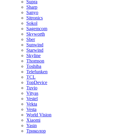
Supra
Sharp
Sanyo
Sitronics
Sokol
Sagemcom
Skyworth
Sber
Sunwind
Starwind
Skyline
Thomson
Toshiba
Telefunken
TCL
TopDevice
Tuvio
Vityas
Vestel
Vekta
Vesta
World Vision
Xiaomi
Yasin
Триколор