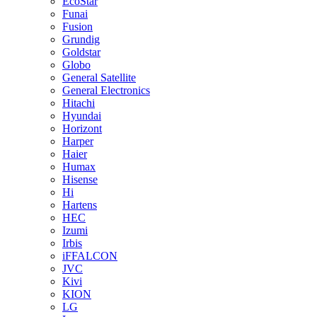
EcoStar
Funai
Fusion
Grundig
Goldstar
Globo
General Satellite
General Electronics
Hitachi
Hyundai
Horizont
Harper
Haier
Humax
Hisense
Hi
Hartens
HEC
Izumi
Irbis
iFFALCON
JVC
Kivi
KION
LG