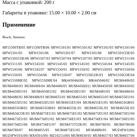
Масса с упаковкой: 200 г
Габариты в упаковке:
15.00 × 10.00 × 2.00 см
Применение
Bosch, Siemens:
MF15500TR/05 MF15500TR/06 MFW1501/01 MFW1501/02 MFW1501/03 MFW1501/04
MFW1501/05 MFW1501/06 MFW1501/07 MFW1501/08 MFW1501COE/05
MFW1501COE/06 MFW1507/03 MFW1507/04 MFW1507/05 MFW1511/03 MFW1511/04
MFW1511/05 MFW1545/01 MFW1545/02 MFW1545/03 MFW1545/04 MFW1545/05
MFW1545/06 MFW1545/07 MFW1550/01 MFW1550/02 MFW1550/03 MFW1550/04
MFW1550/05 MFW1550/06 MFW1550/07 MFW1550COE/03 MFW1550COE/04
MFW1550ME/02 MFW1550ME/04 MK445046(00) MK445046/02 MUM4406/02
MUM4406/03 MUM4406/04 MUM4406/05 MUM4450(01) MUM4450/00 MUM4450/02
MUM4450EU/01 MUM4450EU/02 MUM4450EU/03 MUM4485/05 MUM4486/01
MUM4486/02 MUM4486/03 MUM4655/01 MUM4655/02 MUM4655/03 MUM4655EU/01
MUM4655EU/02 MUM4655EU/03 MUM4655EU/04 MUM4655EU/05 MUM4655GB/01
MUM4655GB/02 MUM4655GB/03 MUM4655IL/01 MUM4655IL/02 MUM4655IL/03
MUM4656COE/03 MUM4675EU/01 MUM4675EU/02 MUM4675EU/03 MUM4675EU/04
MUM4675EU/05 MUM4756EU/02 MUM4756EU/03 MUM4756EU/04 MUM4756EU/05
MUM4756EU/06 MUM4756EU/07 MUM4757COE/05 MUM4780/05 MUM4780/06
MUM4780/07 MUM4855/05 MUM4875EU/05 MUM4880/05 MUZ4FW1(00)
MUZ4FW101(00) MX4501(00) MZ10211(00) MUM4630/03 MUM4657/03 MUM4657/04