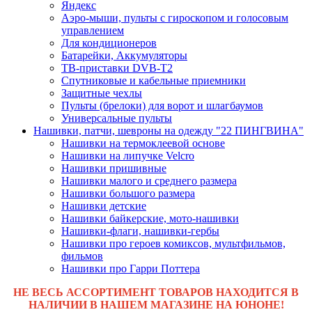
Яндекс
Аэро-мыши, пульты с гироскопом и голосовым
управлением
Для кондиционеров
Батарейки, Аккумуляторы
ТВ-приставки DVB-T2
Спутниковые и кабельные приемники
Защитные чехлы
Пульты (брелоки) для ворот и шлагбаумов
Универсальные пульты
Нашивки, патчи, шевроны на одежду "22 ПИНГВИНА"
Нашивки на термоклеевой основе
Нашивки на липучке Velcro
Нашивки пришивные
Нашивки малого и среднего размера
Нашивки большого размера
Нашивки детские
Нашивки байкерские, мото-нашивки
Нашивки-флаги, нашивки-гербы
Нашивки про героев комиксов, мультфильмов,
фильмов
Нашивки про Гарри Поттера
НЕ ВЕСЬ АССОРТИМЕНТ ТОВАРОВ НАХОДИТСЯ В
НАЛИЧИИ В НАШЕМ МАГАЗИНЕ НА ЮНОНЕ!