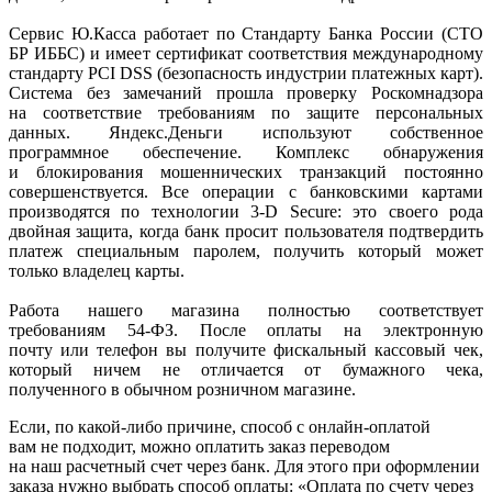
Сервис Ю.Касса работает по Стандарту Банка России
(СТО
БР ИББС) и имеет сертификат соответствия международному
стандарту PCI DSS
(безопасность
индустрии платежных карт).
Система без замечаний прошла проверку Роскомнадзора
на соответствие требованиям по защите персональных
данных. Яндекс.Деньги используют собственное
программное обеспечение. Комплекс обнаружения
и блокирования мошеннических транзакций постоянно
совершенствуется. Все операции с банковскими картами
производятся по технологии 3-D Secure: это своего рода
двойная защита, когда банк просит пользователя подтвердить
платеж специальным паролем, получить который может
только владелец карты.
Работа нашего магазина полностью соответствует
требованиям 54-ФЗ. После оплаты на электронную
почту или телефон вы получите фискальный кассовый чек,
который ничем не отличается от бумажного чека,
полученного в обычном розничном магазине.
Если, по
какой-либо
причине, способ с онлайн-оплатой
вам не подходит, можно оплатить заказ переводом
на наш расчетный счет через банк. Для этого при оформлении
заказа нужно выбрать способ оплаты:
«Оплата
по счету через