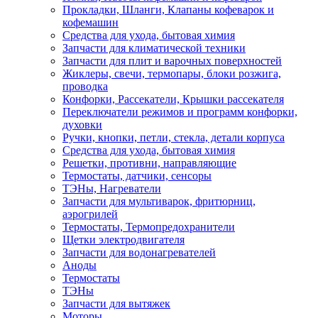
Прокладки, Шланги, Клапаны кофеварок и
кофемашин
Средства для ухода, бытовая химия
Запчасти для климатической техники
Запчасти для плит и варочных поверхностей
Жиклеры, свечи, термопары, блоки розжига,
проводка
Конфорки, Рассекатели, Крышки рассекателя
Переключатели режимов и программ конфорки,
духовки
Ручки, кнопки, петли, стекла, детали корпуса
Средства для ухода, бытовая химия
Решетки, противни, направляющие
Термостаты, датчики, сенсоры
ТЭНы, Нагреватели
Запчасти для мультиварок, фритюрниц,
аэрогрилей
Термостаты, Термопредохранители
Щетки электродвигателя
Запчасти для водонагревателей
Аноды
Термостаты
ТЭНы
Запчасти для вытяжек
Моторы