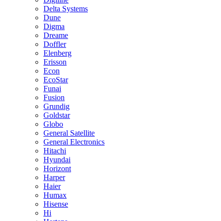
Delta Systems
Dune
Digma
Dreame
Doffler
Elenberg
Erisson
Econ
EcoStar
Funai
Fusion
Grundig
Goldstar
Globo
General Satellite
General Electronics
Hitachi
Hyundai
Horizont
Harper
Haier
Humax
Hisense
Hi