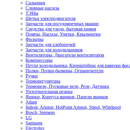
Сальники
Сливные насосы
ТЭНы
Щетки электродвигателя
Запчасти для посудомоечных машин
Средства для ухода, бытовая химия
Помпы, Насосы, Улитки, Крыльчатки
Фильтры
Запчасти для хлебопечей
Запчасти для холодильников
Вентиляторы, Двигатели вентиляторов
Компрессоры
Петли холодильника, Кронштейны для навески фас
Полки, Полки-балконы, Ограничители
Ручки
Терморегуляторы
Термореле, Пусковые реле, Реле, Датчики
Уплотнительная резина
Ящики, Корпуса ящиков, Панели ящиков
Atlant
Indesit, Ariston, HotPoint Ariston, Stinol, Whirlpool
Bosch, Siemens
LG
Samsung
Electrolux