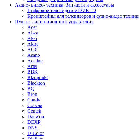
Аудио- видео- техника, Запчасти и аксессуары
Цифровое телевидение DVB-T2
Кронштейны для телевизоров и аудио-видео техник
Пульты дистанционного управления
Acer
Aiwa
Akai
Akira
AOC
Asano
Aceline
Artel
BBK
Blaupunkt
Blackton
BQ
Bron
Candy
Coocaa
Centek
Daewoo
DEXP
DNS
D-Color
Digiline