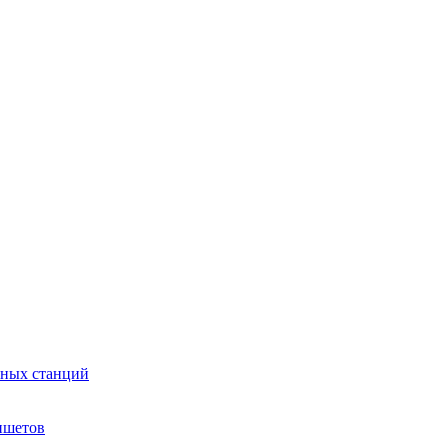
сных станций
ншетов