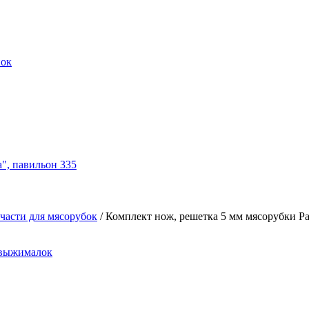
нок
а", павильон 335
части для мясорубок
/
Комплект нож, решетка 5 мм мясорубки Pan
овыжималок