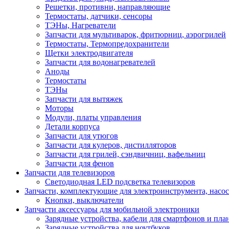
Решетки, противни, направляющие
Термостаты, датчики, сенсоры
ТЭНы, Нагреватели
Запчасти для мультиварок, фритюрниц, аэрогрилей
Термостаты, Термопредохранители
Щетки электродвигателя
Запчасти для водонагревателей
Аноды
Термостаты
ТЭНы
Запчасти для вытяжек
Моторы
Модули, платы управления
Детали корпуса
Запчасти для утюгов
Запчасти для кулеров, дистилляторов
Запчасти для грилей, сэндвичниц, вафельниц
Запчасти для фенов
Запчасти для телевизоров
Светодиодная LED подсветка телевизоров
Запчасти, комплектующие для электроинструмента, насо
Кнопки, выключатели
Запчасти аксессуары для мобильной электроники
Зарядные устройства, кабели для смартфонов и пла
Зарядные устройства для ноутбуков