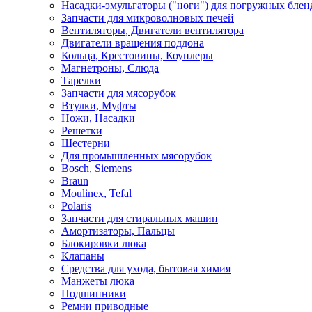
Насадки-эмульгаторы ("ноги") для погружных блен
Запчасти для микроволновых печей
Вентиляторы, Двигатели вентилятора
Двигатели вращения поддона
Кольца, Крестовины, Коуплеры
Магнетроны, Слюда
Тарелки
Запчасти для мясорубок
Втулки, Муфты
Ножи, Насадки
Решетки
Шестерни
Для промышленных мясорубок
Bosch, Siemens
Braun
Moulinex, Tefal
Polaris
Запчасти для стиральных машин
Амортизаторы, Пальцы
Блокировки люка
Клапаны
Средства для ухода, бытовая химия
Манжеты люка
Подшипники
Ремни приводные