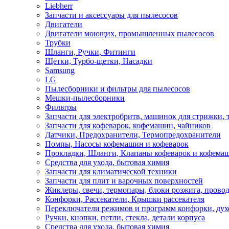
Liebherr
Запчасти и аксессуары для пылесосов
Двигатели
Двигатели моющих, промышленных пылесосов
Трубки
Шланги, Ручки, Фитинги
Щетки, Турбо-щетки, Насадки
Samsung
LG
Пылесборники и фильтры для пылесосов
Мешки-пылесборники
Фильтры
Запчасти для электробритв, машинок для стрижки,
Запчасти для кофеварок, кофемашин, чайников
Датчики, Предохранители, Термопредохранители
Помпы, Насосы кофемашин и кофеварок
Прокладки, Шланги, Клапаны кофеварок и кофема
Средства для ухода, бытовая химия
Запчасти для климатической техники
Запчасти для плит и варочных поверхностей
Жиклеры, свечи, термопары, блоки розжига, прово
Конфорки, Рассекатели, Крышки рассекателя
Переключатели режимов и программ конфорки, дух
Ручки, кнопки, петли, стекла, детали корпуса
Средства для ухода, бытовая химия